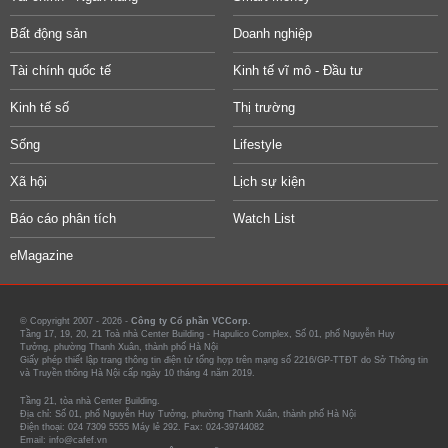
Bất động sản
Doanh nghiệp
Tài chính quốc tế
Kinh tế vĩ mô - Đầu tư
Kinh tế số
Thị trường
Sống
Lifestyle
Xã hội
Lịch sự kiện
Báo cáo phân tích
Watch List
eMagazine
© Copyright 2007 - 2026 -
Công ty Cổ phần VCCorp.
Tầng 17, 19, 20, 21 Toà nhà Center Building - Hapulico Complex, Số 01, phố Nguyễn Huy
Tưởng, phường Thanh Xuân, thành phố Hà Nội
Giấy phép thiết lập trang thông tin điện tử tổng hợp trên mạng số 2216/GP-TTĐT do Sở Thông tin
và Truyền thông Hà Nội cấp ngày 10 tháng 4 năm 2019.
Tầng 21, tòa nhà Center Building.
Địa chỉ: Số 01, phố Nguyễn Huy Tưởng, phường Thanh Xuân, thành phố Hà Nội
Điện thoại: 024 7309 5555 Máy lẻ 292. Fax: 024-39744082
Email: info@cafef.vn