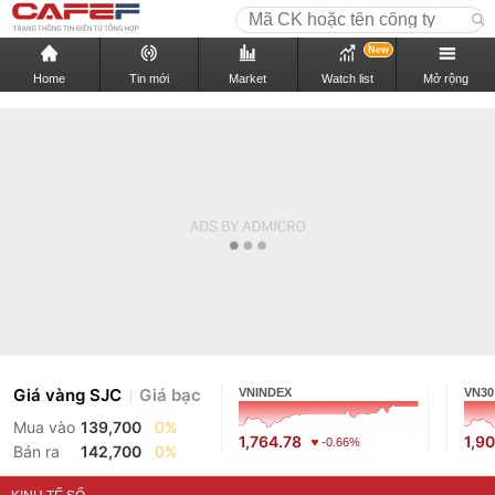
New
Home
Tin mới
Market
Watch list
Mở rộng
Giá vàng SJC
Giá bạc
VNINDEX
VN30
Mua vào
139,700
0%
1,764.78
1,9
-0.66%
Bán ra
142,700
0%