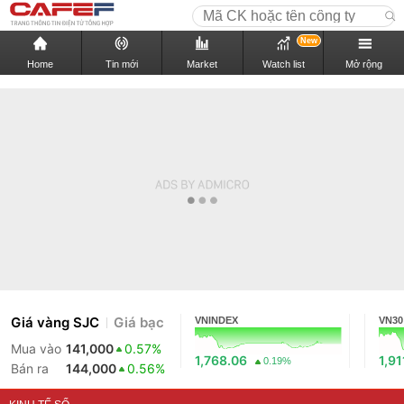
New
Home
Tin mới
Market
Watch list
Mở rộng
Giá vàng SJC
Giá bạc
VNINDEX
VN30
Mua vào
141,000
0.57%
1,768.06
1,91
0.19%
Bán ra
144,000
0.56%