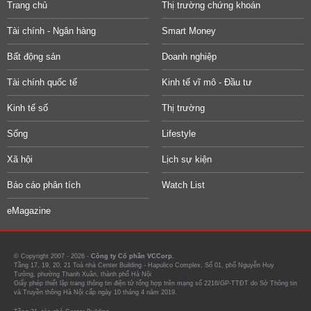
Trang chủ
Thị trường chứng khoán
Tài chính - Ngân hàng
Smart Money
Bất động sản
Doanh nghiệp
Tài chính quốc tế
Kinh tế vĩ mô - Đầu tư
Kinh tế số
Thị trường
Sống
Lifestyle
Xã hội
Lịch sự kiện
Báo cáo phân tích
Watch List
eMagazine
© Copyright 2007 - 2026 -
Công ty Cổ phần VCCorp.
Tầng 17, 19, 20, 21 Toà nhà Center Building - Hapulico Complex, Số 01, phố Nguyễn Huy
Tưởng, phường Thanh Xuân, thành phố Hà Nội
Giấy phép thiết lập trang thông tin điện tử tổng hợp trên mạng số 2216/GP-TTĐT do Sở Thông tin
và Truyền thông Hà Nội cấp ngày 10 tháng 4 năm 2019.