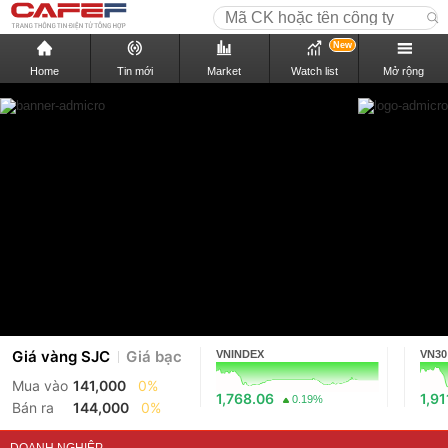
New
Home
Tin mới
Market
Watch list
Mở rộng
Giá vàng SJC
Giá bạc
VNINDEX
VN30
Mua vào
141,000
0%
1,768.06
1,91
0.19%
Bán ra
144,000
0%