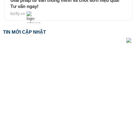
Giải pháp tư vấn thông minh và chốt đơn hiệu quả!
Tư vấn ngay!
bizfly.vn
TIN MỚI CẬP NHẬT