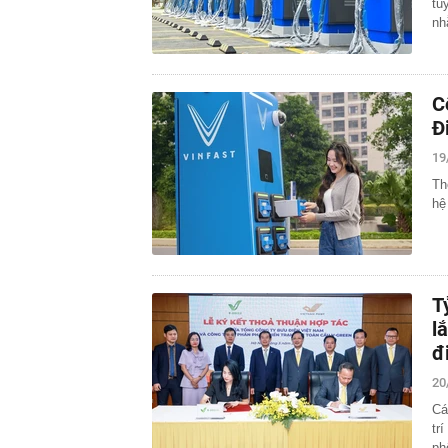
tu
nh
C
Đ
19
Th
hệ
T
l
đ
20
Cá
tr
ph