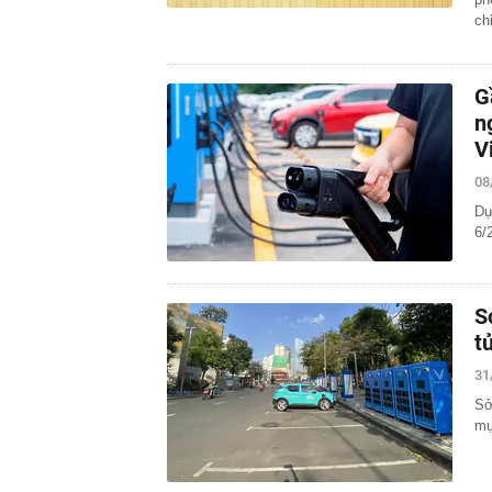
ch
G
n
V
08
Dự
6/
S
t
31
Sở
mụ