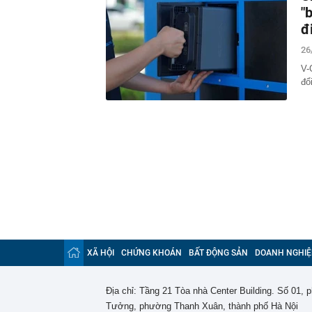
"
đ
26
V-
đổ
XÃ HỘI
CHỨNG KHOÁN
BẤT ĐỘNG SẢN
DOANH NGHIỆ
Địa chỉ: Tầng 21 Tòa nhà Center Building. Số 01,
Tưởng, phường Thanh Xuân, thành phố Hà Nội