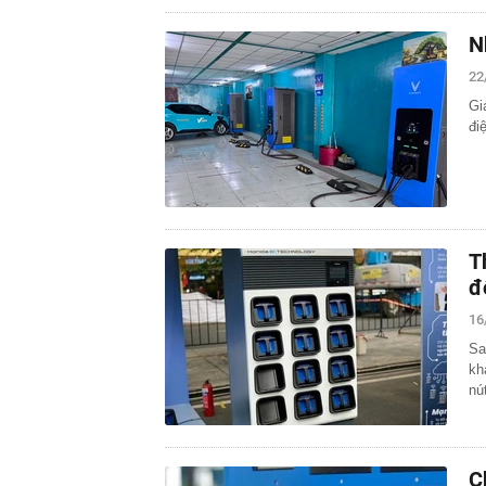
N
22
Gi
đi
T
đ
16
Sa
kh
nú
C