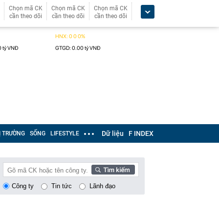
Chọn mã CK
Chọn mã CK
Chọn mã CK
cần theo dõi
cần theo dõi
cần theo dõi
Dữ liệu
F INDEX
Ị TRƯỜNG
SỐNG
LIFESTYLE
Công ty
Tin tức
Lãnh đạo