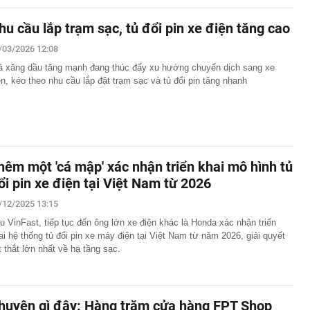
hu cầu lắp trạm sạc, tủ đổi pin xe điện tăng cao
/03/2026 12:08
á xăng dầu tăng mạnh đang thúc đẩy xu hướng chuyển dịch sang xe
ện, kéo theo nhu cầu lắp đặt trạm sạc và tủ đổi pin tăng nhanh
hêm một 'cá mập' xác nhận triển khai mô hình tủ
ổi pin xe điện tại Việt Nam từ 2026
/12/2025 13:15
u VinFast, tiếp tục đến ông lớn xe điện khác là Honda xác nhận triển
ai hệ thống tủ đổi pin xe máy điện tại Việt Nam từ năm 2026, giải quyết
t thắt lớn nhất về hạ tầng sạc.
huyện gì đây: Hàng trăm cửa hàng FPT Shop