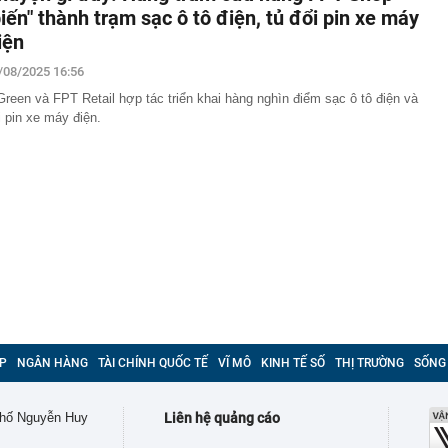
biến" thành trạm sạc ô tô điện, tủ đổi pin xe máy
iện
/08/2025 16:56
Green và FPT Retail hợp tác triển khai hàng nghìn điểm sạc ô tô điện và
i pin xe máy điện.
P
NGÂN HÀNG
TÀI CHÍNH QUỐC TẾ
VĨ MÔ
KINH TẾ SỐ
THỊ TRƯỜNG
SỐNG
 phố Nguyễn Huy
Liên hệ quảng cáo