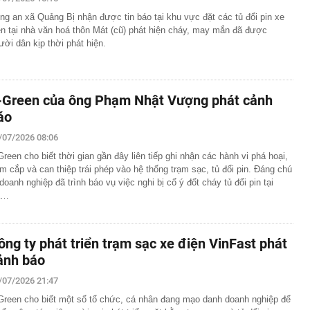
c đầu tiên có ngành đạt điểm chuẩn tuyệt đối 30/30 năm
ng an xã Quảng Bị nhận được tin báo tại khu vực đặt các tủ đổi pin xe
ện tại nhà văn hoá thôn Mát (cũ) phát hiện cháy, may mắn đã được
g nối cao tốc TP.HCM - Long Thành sau gần 8 tháng thi
ười dân kịp thời phát hiện.
 hơn nửa thu nhập, tôi mới hiểu “càng ít tiêu càng tốt” là
uy hiểm
ớn muốn tăng sở hữu tại Digiworld
-Green của ông Phạm Nhật Vượng phát cảnh
 vẫn ra đồng, tiết lộ những thói quen duy trì suốt nhiều
áo
/07/2026 08:06
ếm việc làm tăng vọt, lộ diện 'ngành hot'
Green cho biết thời gian gần đây liên tiếp ghi nhận các hành vi phá hoại,
Á duy trì ở mức cao
ộm cắp và can thiệp trái phép vào hệ thống trạm sạc, tủ đổi pin. Đáng chú
mỹ nhân Việt từ chối đóng phim Hollywood: Cô gái vàng
 doanh nghiệp đã trình báo vụ việc nghi bị cố ý đốt cháy tủ đổi pin tại
c, nghe tên đã thấy tự hào
à…
g hoạt động của ngân hàng cần phòng ngừa tình trạng
 thúc bằng số 9 lại khiến bạn mua nhiều hơn?
ông ty phát triển trạm sạc xe điện VinFast phát
ảnh báo
/07/2026 21:47
Green cho biết một số tổ chức, cá nhân đang mạo danh doanh nghiệp để