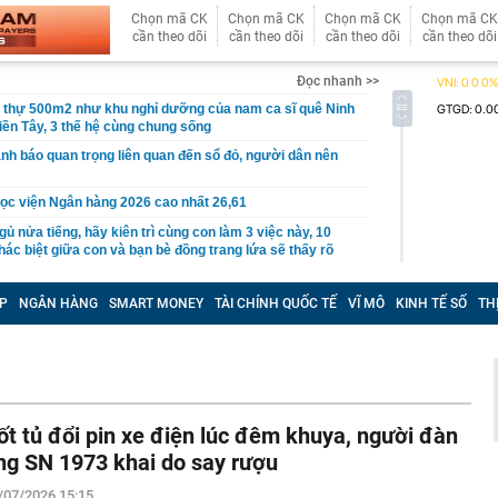
Chọn mã CK
Chọn mã CK
Chọn mã CK
Chọn mã CK
cần theo dõi
cần theo dõi
cần theo dõi
cần theo dõi
Đọc nhanh >>
t thự 500m2 như khu nghỉ dưỡng của nam ca sĩ quê Ninh
iền Tây, 3 thế hệ cùng chung sống
nh báo quan trọng liên quan đến sổ đỏ, người dân nên
ọc viện Ngân hàng 2026 cao nhất 26,61
gủ nửa tiếng, hãy kiên trì cùng con làm 3 việc này, 10
ác biệt giữa con và bạn bè đồng trang lứa sẽ thấy rõ
làm hạ tầng sạc xe điện trên cao tốc Bắc - Nam?
P
NGÂN HÀNG
SMART MONEY
TÀI CHÍNH QUỐC TẾ
VĨ MÔ
KINH TẾ SỐ
TH
sờ gáy': Bảo Tín Mạnh Hải, Mi Hồng làm ăn ra sao?
ạc 7 lần: Samsung và Google chính thức lộ diện kính AI
phẩm của Meta
tạm giam nguyên Trưởng Ban quản lý chung cư Ngô Anh
ốt tủ đổi pin xe điện lúc đêm khuya, người đàn
en Vâu
ng SN 1973 khai do say rượu
hức ra mắt xe tay côn cổ điển 150 cc giá 30 triệu đồng
 Winner X và Yamaha Exciter
/07/2026 15:15