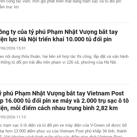
yển cộng tác viên, mời gọi phát triển mặt bằng trạm sạc và tủ đổi pin
ằm trục lợi.
ông ty của tỷ phú Phạm Nhật Vượng bắt tay
iện lực Hà Nội triển khai 10.000 tủ đổi pin
/06/2026 15:31
eo nội dung thỏa thuận, hai bên sẽ hợp tác thi công, lắp đặt và vận hành
 thống tủ đổi pin trải đều trên phạm vi 126 xã, phường của Hà Nội.
ỷ phú Phạm Nhật Vượng bắt tay Vietnam Post
ắp 16.000 tủ đổi pin xe máy và 2.000 trụ sạc ô tô
iện, mỗi điểm cách nhau trung bình 2,82 km
/05/2026 11:13
c trạm sạc ô tô điện và tủ đổi pin xe máy điện của V-Green sẽ được bố
í tại hơn 13.000 điểm phục vụ của Vietnam Post phủ khắp 34 tỉnh, thành
ố. Với khoảng cách bình quân giữa các điểm giao dịch Vietnam Post