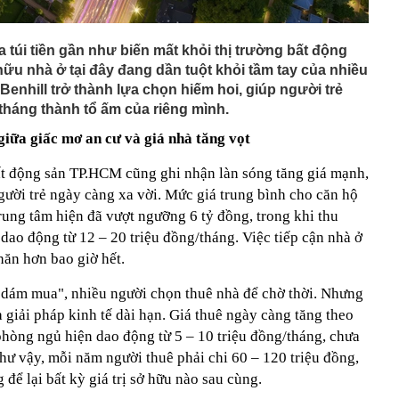
túi tiền gần như biến mất khỏi thị trường bất động
ữu nhà ở tại đây đang dần tuột khỏi tầm tay của nhiều
 Benhill trở thành lựa chọn hiếm hoi, giúp người trẻ
tháng thành tổ ấm của riêng mình.
iữa giấc mơ an cư và giá nhà tăng vọt
ất động sản TP.HCM cũng ghi nhận làn sóng tăng giá mạnh,
gười trẻ ngày càng xa vời. Mức giá trung bình cho căn hộ
rung tâm hiện đã vượt ngưỡng 6 tỷ đồng, trong khi thu
dao động từ 12 – 20 triệu đồng/tháng. Việc tiếp cận nhà ở
hăn hơn bao giờ hết.
a dám mua", nhiều người chọn thuê nhà để chờ thời. Nhưng
à giải pháp kinh tế dài hạn. Giá thuê ngày càng tăng theo
phòng ngủ hiện dao động từ 5 – 10 triệu đồng/tháng, chưa
Như vậy, mỗi năm người thuê phải chi 60 – 120 triệu đồng,
để lại bất kỳ giá trị sở hữu nào sau cùng.