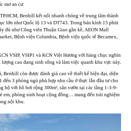
ấc mơ an cư.
 TP.HCM, Benhill kết nối nhanh chóng về trung tâm thành
trục lớn như Quốc lộ 13 và DT743. Trong bán kính 15 phút
 đầy đủ như Công viên Thuận Giao gần kề, AEON Mall
arket, Bệnh viện Columbia, Bệnh viện quốc tế Becamex,
c KCN VSIP, VSIP1 và KCN Việt Hương với hàng chục nghìn
t lượng cao đang sinh sống và làm việc quanh khu vực này.
i, Benhill còn được đánh giá cao về thiết kế hiện đại, diện
ừ 1 đến 3 phòng ngủ phù hợp nhu cầu ở thực lẫn đầu tư cho
g bộ với hồ bơi rộng 300m², sân vườn tại các tầng 1-3-9-
trẻ em, phòng sinh hoạt cộng đồng… mang đến trải nghiệm
ong nội khu.