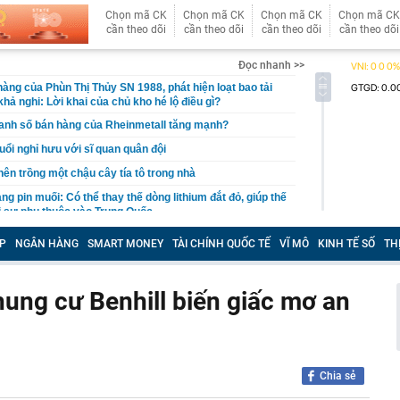
Chọn mã CK
Chọn mã CK
Chọn mã CK
Chọn mã CK
cần theo dõi
cần theo dõi
cần theo dõi
cần theo dõi
Đọc nhanh >>
hàng của Phùn Thị Thủy SN 1988, phát hiện loạt bao tải
hả nghi: Lời khai của chủ kho hé lộ điều gì?
anh số bán hàng của Rheinmetall tăng mạnh?
uổi nghỉ hưu với sĩ quan quân đội
 nên trồng một chậu cây tía tô trong nhà
g pin muối: Có thể thay thế dòng lithium đắt đỏ, giúp thế
ỏi sự phụ thuộc vào Trung Quốc
i mắt long lanh như sương sớm, 45 tuổi lên truyền hình
P
NGÂN HÀNG
SMART MONEY
TÀI CHÍNH QUỐC TẾ
VĨ MÔ
KINH TẾ SỐ
TH
H
cầu khỉ?
hung cư Benhill biến giấc mơ an
 ngân hàng sẽ chốt quyền nhận cổ tức tỷ lệ 15%, cổ đông
thêm cổ phiếu giá rẻ
t quả xổ số miền Nam hôm nay thứ Bảy ngày 8/8/2026
ất cuối năm dự báo khó giảm?
Chia sẻ
quyết không bán căn nhà duy nhất để con lấy vốn làm ăn,
uyết định ấy cứu cả gia đình