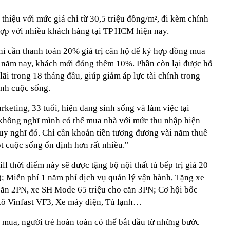
 thiệu với mức giá chỉ từ 30,5 triệu đồng/m², đi kèm chính
 hợp với nhiều khách hàng tại TP HCM hiện nay.
hỉ cần thanh toán 20% giá trị căn hộ để ký hợp đồng mua
 năm nay, khách mới đóng thêm 10%. Phần còn lại được hỗ
lãi trong 18 tháng đầu, giúp giảm áp lực tài chính trong
ịnh cuộc sống.
keting, 33 tuổi, hiện đang sinh sống và làm việc tại
không nghĩ mình có thể mua nhà với mức thu nhập hiện
suy nghĩ đó. Chỉ cần khoản tiền tương đương vài năm thuê
ột cuộc sống ổn định hơn rất nhiều."
l thời điểm này sẽ được tặng bộ nội thất tủ bếp trị giá 20
; Miễn phí 1 năm phí dịch vụ quản lý vận hành, Tặng xe
 căn 2PN, xe SH Mode 65 triệu cho căn 3PN; Cơ hội bốc
tô Vinfast VF3, Xe máy điện, Tủ lạnh…
 mua, người trẻ hoàn toàn có thể bắt đầu từ những bước