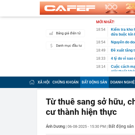
MỚI NHẤT!
18:54
Kiểm tra kho 
Bảng giá điện tử
dứa buộc kín k
18:54
Nguyên do do
Danh mục đầu tư
18:49
Đề xuất tăng t
18:33
4 lý do vì sao
18:14
Cuộc cách mạn
giới thoát kh
18:10
Mỹ nhân có đô
XÃ HỘI
CHỨNG KHOÁN
BẤT ĐỘNG SẢN
DOANH NGHIỆ
viral khắp MX
18:07
Vì sao gọi là 
Từ thuê sang sở hữu, c
18:04
Tuần tới, một
còn được mua 
cư thành hiện thực
17:59
XSMN 8/8 - Kế
17:57
Vì sao lãi su
Bất động sản
Ánh Dương
|
06-08-2025 - 15:30 PM
|
17:53
65 tuổi nhất 
vài năm sau q