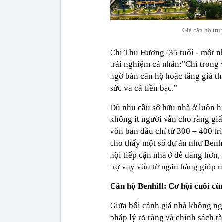
Giá căn hộ tru
Chị Thu Hương (35 tuổi - một n
trải nghiệm cá nhân:"Chỉ trong 
ngờ bán căn hộ hoặc tăng giá thu
sức và cả tiền bạc."
Dù nhu cầu sở hữu nhà ở luôn hi
không ít người vẫn cho rằng giấ
vốn ban đầu chỉ từ 300 – 400 tr
cho thấy một số dự án như Benh
hội tiếp cận nhà ở dễ dàng hơn,
trợ vay vốn từ ngân hàng giúp n
Căn hộ Benhill: Cơ hội cuối cù
Giữa bối cảnh giá nhà không ngừ
pháp lý rõ ràng và chính sách t