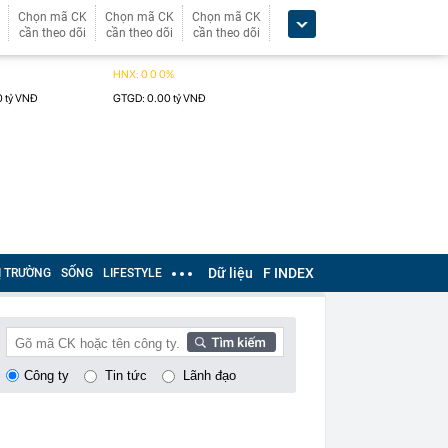
Chọn mã CK
Chọn mã CK
Chọn mã CK
cần theo dõi
cần theo dõi
cần theo dõi
Dữ liệu
F INDEX
Ị TRƯỜNG
SỐNG
LIFESTYLE
Công ty
Tin tức
Lãnh đạo