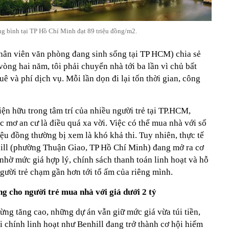
ng bình tại TP Hồ Chí Minh đạt 89 triệu đồng/m2.
hân viên văn phòng đang sinh sống tại TP HCM) chia sẻ
vòng hai năm, tôi phải chuyển nhà tới ba lần vì chủ bất
ê và phí dịch vụ. Mỗi lần dọn đi lại tốn thời gian, công
ện hữu trong tâm trí của nhiều người trẻ tại TP.HCM,
c mơ an cư là điều quá xa vời. Việc có thể mua nhà với số
iệu đồng thường bị xem là khó khả thi. Tuy nhiên, thực tế
ill (phường Thuận Giao, TP Hồ Chí Minh) đang mở ra cơ
 nhờ mức giá hợp lý, chính sách thanh toán linh hoạt và hỗ
gười trẻ chạm gần hơn tới tổ ấm của riêng mình.
ng cho người trẻ mua nhà với giá dưới 2 tỷ
ng tăng cao, những dự án vẫn giữ mức giá vừa túi tiền,
ài chính linh hoạt như Benhill đang trở thành cơ hội hiếm