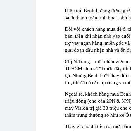
Hiện tại, Benhill đang được giới
sách thanh toán linh hoạt, phù
Đối với khách hàng mua để ở, c
bán. Đến khi nhận nhà vào cuối
trợ vay ngân hàng, miễn gốc và 
giai đoạn đầu nhận nhà và ổn đ
Chị N.Trang – một nhân viên mar
TP.HCM chia sẻ:"Trước đây tôi 
tại. Nhưng Benhill đã thay đổi 
trọ, tôi đã có căn hộ riêng và m
Ngoài ra, khách hàng mua Benhil
triệu đồng (cho căn 2PN & 3PN)
máy Vision trị giá 38 triệu cho
thăm trúng thưởng sở hữu xe Ô 
Thay vì chờ đủ tiền rồi mới dám