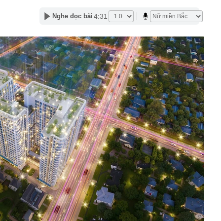
 nghiệm trồng cây lâu năm khuyên chôn trứng cạnh gốc:
4:31
Nghe đọc bài
ầu tiên được làm phim tài liệu phát sóng trên đài truyền
, chiếm top 1 hot search Naver
ng bát, đĩa trong nhà, công an bắt Sùng Thị Dụ 47 tuổi
n mạng có "luật chơi" mới, người dùng cần lưu ý gì?
g Nguyễn Văn Thắng: Xử lý đến cùng các vướng mắc,
nh nghiệp đi vòng
 hàng 8/8 tại MB, Sacombank, HDBank, Agribank,
BIDV, VietinBank,...
chối cho Ukraine dùng Starlink dẫn đường cho các đòn
n đen bóng, phong độ khiến trai trẻ "chạy dài": Alan Tam
yết đơn giản
per Beckham khoe visual xinh đẹp, thanh xuân mơn mởn
 triệu đô, đọ sắc cùng mẹ - Victoria ngoài 50 vẫn đỉnh