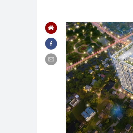
17:50
Người có kinh
Đây là lý do
17:33
Mỹ nhân Vbiz đ
hình Hàn Quốc
17:30
Kiểm tra tủ đự
17:30
Khi không gia
17:30
Phó Thủ tướn
không đẩy doa
17:28
Lãi suất ngân
Vietcombank, 
17:27
Elon Musk từ 
tập kích
17:24
75 tuổi tóc vẫ
tiết lộ 3 bí qu
17:08
Tiểu thư Har
trên du thuyền
cao nhan sắc