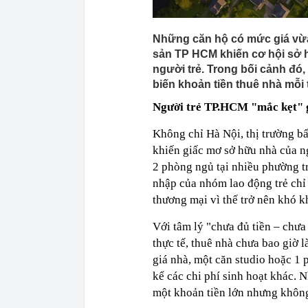
Những căn hộ có mức giá vừa 
sản TP HCM khiến cơ hội sở h
người trẻ. Trong bối cảnh đó,
biến khoản tiền thuê nhà mỗi 
Người trẻ TP.HCM "mắc kẹt" g
Không chỉ Hà Nội, thị trường b
khiến giấc mơ sở hữu nhà của n
2 phòng ngủ tại nhiều phường t
nhập của nhóm lao động trẻ chỉ 
thương mại vì thế trở nên khó k
Với tâm lý "chưa đủ tiền – chư
thực tế, thuê nhà chưa bao giờ l
giá nhà, một căn studio hoặc 1 
kể các chi phí sinh hoạt khác. 
một khoản tiền lớn nhưng không 