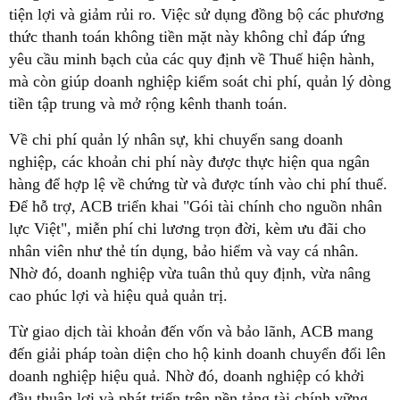
tiện lợi và giảm rủi ro. Việc sử dụng đồng bộ các phương
thức thanh toán không tiền mặt này không chỉ đáp ứng
yêu cầu minh bạch của các quy định về Thuế hiện hành,
mà còn giúp doanh nghiệp kiểm soát chi phí, quản lý dòng
tiền tập trung và mở rộng kênh thanh toán.
Về chi phí quản lý nhân sự, khi chuyển sang doanh
nghiệp, các khoản chi phí này được thực hiện qua ngân
hàng để hợp lệ về chứng từ và được tính vào chi phí thuế.
Để hỗ trợ, ACB triển khai "Gói tài chính cho nguồn nhân
lực Việt", miễn phí chi lương trọn đời, kèm ưu đãi cho
nhân viên như thẻ tín dụng, bảo hiểm và vay cá nhân.
Nhờ đó, doanh nghiệp vừa tuân thủ quy định, vừa nâng
cao phúc lợi và hiệu quả quản trị.
Từ giao dịch tài khoản đến vốn và bảo lãnh, ACB mang
đến giải pháp toàn diện cho hộ kinh doanh chuyển đổi lên
doanh nghiệp hiệu quả. Nhờ đó, doanh nghiệp có khởi
đầu thuận lợi và phát triển trên nền tảng tài chính vững