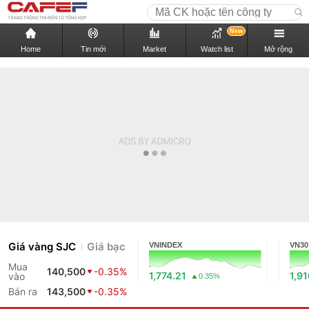
New
Home
Tin mới
Market
Watch list
Mở rộng
Giá vàng SJC
Giá bạc
VNINDEX
VN30
Mua
140,500
-0.35%
1,774.21
1,9
vào
0.35%
Bán ra
143,500
-0.35%