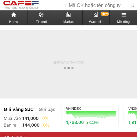
New
Home
Tin mới
Market
Watch list
Mở rộng
Giá vàng SJC
Giá bạc
VNINDEX
VN30
Mua vào
141,000
0%
1,768.06
1,91
0.19%
Bán ra
144,000
0%