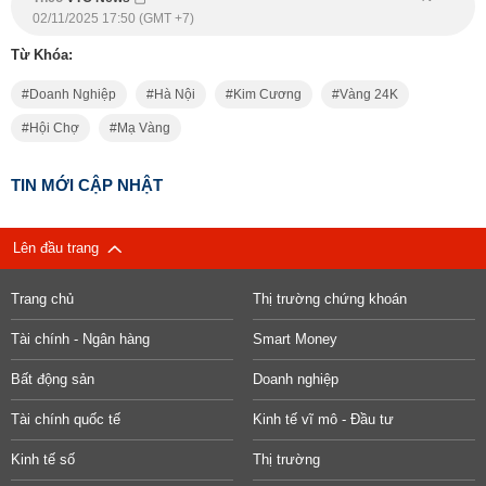
02/11/2025 17:50 (GMT +7)
Từ Khóa:
Doanh Nghiệp
Hà Nội
Kim Cương
Vàng 24K
Hội Chợ
Mạ Vàng
TIN MỚI CẬP NHẬT
Lên đầu trang
Trang chủ
Thị trường chứng khoán
Tài chính - Ngân hàng
Smart Money
Bất động sản
Doanh nghiệp
Tài chính quốc tế
Kinh tế vĩ mô - Đầu tư
Kinh tế số
Thị trường