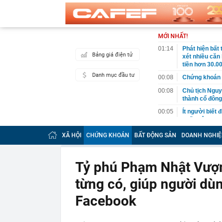
MỚI NHẤT!
01:14
Phát hiện bất
Bảng giá điện tử
xét nhiều căn
tiền hơn 30.00
Danh mục đầu tư
00:08
Chứng khoán 
00:08
Chủ tịch Nguy
thành cổ đông
00:05
Ít người biết 
nhất biên cươ
trekking
XÃ HỘI
CHỨNG KHOÁN
BẤT ĐỘNG SẢN
DOANH NGHIỆ
00:05
Việt Nam có 1
giường bệnh, 
2026"
Tỷ phú Phạm Nhật Vượn
00:05
56 mã chứng k
từng có, giúp người dùn
00:03
Một doanh ngh
năm 2026, lợ
Facebook
00:03
Chứng khoán 
ngay trong th