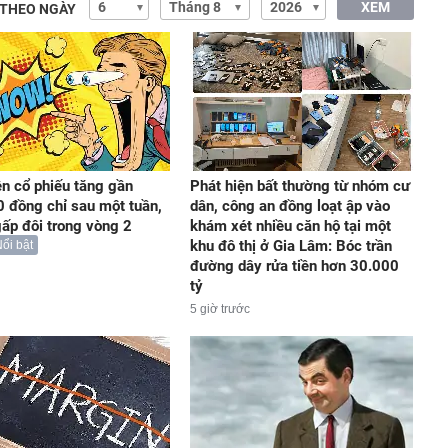
XEM
 THEO NGÀY
ện cổ phiếu tăng gần
Phát hiện bất thường từ nhóm cư
 đồng chỉ sau một tuần,
dân, công an đồng loạt ập vào
gấp đôi trong vòng 2
khám xét nhiều căn hộ tại một
khu đô thị ở Gia Lâm: Bóc trần
ổi bật
đường dây rửa tiền hơn 30.000
tỷ
5 giờ trước