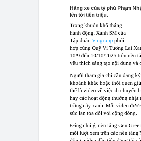
Hãng xe của tỷ phú Phạm Nhậ
lên tới tiền triệu.
Trong khuôn khổ tháng
hành động, Xanh SM của
Tập đoàn
Vingroup
phối
hợp cùng Quỹ Vì Tương Lai Xan
10/9 đến 10/10/2025 trên nền t
yêu thích sáng tạo nội dung và 
Người tham gia chỉ cần đăng ký 
khoảnh khắc hoặc thói quen giú
thể là video về việc di chuyển 
hay các hoạt động thường nhật n
trồng cây xanh. Mỗi video được 
sức lan tỏa đối với cộng đồng.
Đáng chú ý, nền tảng Gen Green
mỗi lượt xem trên các nền tảng
đồng, video đầu tiên đăng tải v