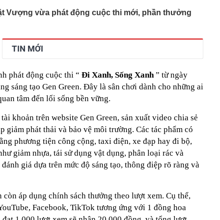
t Vượng vừa phát động cuộc thi mới, phần thưởng
TIN MỚI
h phát động cuộc thi “
Đi Xanh, Sống Xanh
” từ ngày
ảng sáng tạo Gen Green. Đây là sân chơi dành cho những ai
quan tâm đến lối sống bền vững.
tài khoản trên website Gen Green, sản xuất video chia sẻ
p giảm phát thải và bảo vệ môi trường. Các tác phẩm có
bằng phương tiện công cộng, taxi điện, xe đạp hay đi bộ,
hư giảm nhựa, tái sử dụng vật dụng, phân loại rác và
đánh giá dựa trên mức độ sáng tạo, thông điệp rõ ràng và
 còn áp dụng chính sách thưởng theo lượt xem. Cụ thể,
 YouTube, Facebook, TikTok tương ứng với 1 đồng hoa
à đạt 1.000 lượt xem sẽ nhận 20.000 đồng, và tổng lượt