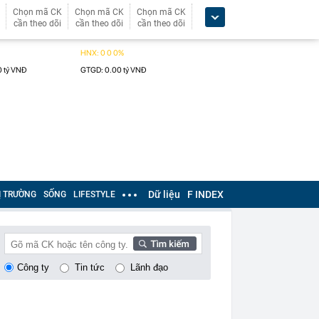
Chọn mã CK
Chọn mã CK
Chọn mã CK
cần theo dõi
cần theo dõi
cần theo dõi
Dữ liệu
F INDEX
Ị TRƯỜNG
SỐNG
LIFESTYLE
Công ty
Tin tức
Lãnh đạo