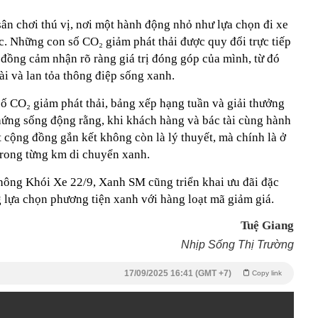
sân chơi thú vị, nơi một hành động nhỏ như lựa chọn đi xe
c. Những con số CO₂ giảm phát thải được quy đổi trực tiếp
đồng cảm nhận rõ ràng giá trị đóng góp của mình, từ đó
ài và lan tỏa thông điệp sống xanh.
ố CO₂ giảm phát thải, bảng xếp hạng tuần và giải thưởng
ứng sống động rằng, khi khách hàng và bác tài cùng hành
t cộng đồng gắn kết không còn là lý thuyết, mà chính là ở
trong từng km di chuyển xanh.
hông Khói Xe 22/9, Xanh SM cũng triển khai ưu đãi đặc
 lựa chọn phương tiện xanh với hàng loạt mã giảm giá.
Tuệ Giang
Nhịp Sống Thị Trường
17/09/2025 16:41 (GMT +7)
Copy link