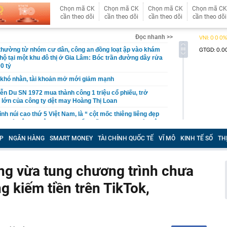
Chọn mã CK
Chọn mã CK
Chọn mã CK
Chọn mã CK
cần theo dõi
cần theo dõi
cần theo dõi
cần theo dõi
Đọc nhanh >>
 thường từ nhóm cư dân, công an đồng loạt ập vào khám
 hộ tại một khu đô thị ở Gia Lâm: Bóc trần đường dây rửa
0 tỷ
khó nhằn, tài khoản mở mới giảm mạnh
ễn Du SN 1972 mua thành công 1 triệu cổ phiếu, trở
 lớn của công ty dệt may Hoàng Thị Loan
đỉnh núi cao thứ 5 Việt Nam, là “ cột mốc thiêng liêng đẹp
ng” ở độ cao trên 3.000m, điểm đến "trong mơ" của dân
P
NGÂN HÀNG
SMART MONEY
TÀI CHÍNH QUỐC TẾ
VĨ MÔ
KINH TẾ SỐ
TH
 hệ thống y khoa tư nhân sở hữu 14 bệnh viện, 2.900
vừa được vinh danh "Hệ thống Y khoa tốt nhất Việt Nam
g vừa tung chương trình chưa
hoán bị HoSE cắt margin trong tháng 8
g kiếm tiền trên TikTok,
iệp Việt thu hơn 1 tỷ USD ở nước ngoài trong nửa đầu
i nhuận tăng hơn 120%
Vietcap dự phóng VN-Index có thể chạm mốc 1.885 điểm
áng 8