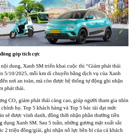
đóng góp tích cực
 nội dung, Xanh SM triển khai cuộc thi “Giảm phát thải
n 5/10/2025, mỗi km di chuyển bằng dịch vụ của Xanh
ến nơi an toàn, mà còn được hệ thống tự động ghi nhận
 phát thải.
ợng CO₂ giảm phát thải càng cao, giúp người tham gia nhìn
 chính họ. Top 5 khách hàng và Top 5 bác tài đạt mức
ần sẽ được vinh danh, đồng thời nhận phần thưởng tiền
 ứng dụng Xanh SM. Sau 5 tuần, những gương mặt xuất sắc
ộc 2 triệu đồng/giải, ghi nhận nỗ lực bền bỉ của cả khách