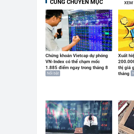
CÙNG CHUYÊN MỤC
XEM
Chứng khoán Vietcap dự phóng
Xuất hi
VN-Index có thể chạm mốc
200.000
1.885 điểm ngay trong tháng 8
thị giá 
tháng
Nổi bật
N