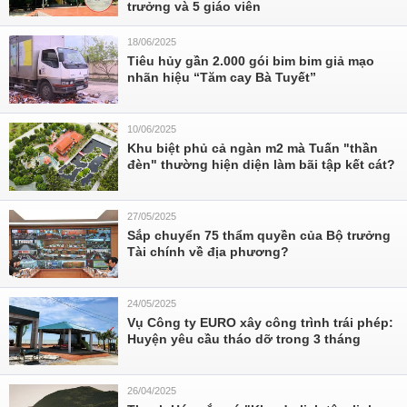
trưởng và 5 giáo viên
18/06/2025
Tiêu hủy gần 2.000 gói bim bim giả mạo
nhãn hiệu “Tăm cay Bà Tuyết”
10/06/2025
Khu biệt phủ cả ngàn m2 mà Tuấn "thần
đèn" thường hiện diện làm bãi tập kết cát?
27/05/2025
Sắp chuyển 75 thẩm quyền của Bộ trưởng
Tài chính về địa phương?
24/05/2025
Vụ Công ty EURO xây công trình trái phép:
Huyện yêu cầu tháo dỡ trong 3 tháng
26/04/2025