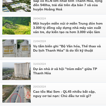
Sắp có KCN lớn nhất tỉnh Thanh Hoá, rộng
đến 540ha, trải dài trên địa bàn 7 xã của
huyện Hoằng Hoá
26/04/2024
Một huyện miền núi ở miền Trung đón hơn
3.000 tỷ đồng xây dựng nhà máy sản xuất
ván tre, dự kiến tạo ra hơn 3.000 việc làm
21/04/2024
Vụ tấm biển ghi "Bộ Văn hóa, Thể thao và
Du lịch Thanh Hóa" là do lỗi kỹ thuật
31/03/2024
Dự án nhà ở xã hội "trùm mền" giữa TP
Thanh Hóa
20/03/2024
Cao tốc Mai Sơn - QL45 nhiều bất cập,
nguy cơ tai nạn: Chủ đầu tư nói gì?