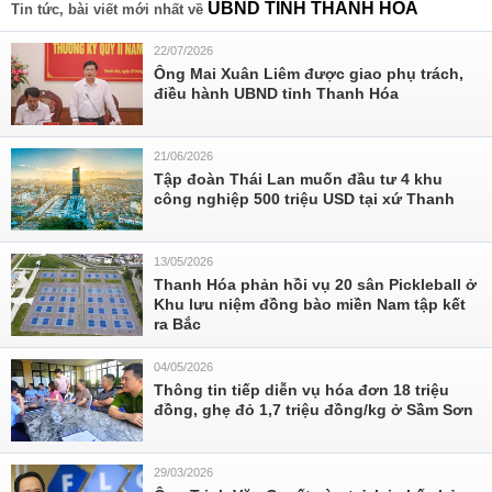
UBND TỈNH THANH HÓA
Tin tức, bài viết mới nhất về
22/07/2026
Ông Mai Xuân Liêm được giao phụ trách,
điều hành UBND tỉnh Thanh Hóa
21/06/2026
Tập đoàn Thái Lan muốn đầu tư 4 khu
công nghiệp 500 triệu USD tại xứ Thanh
13/05/2026
Thanh Hóa phản hồi vụ 20 sân Pickleball ở
Khu lưu niệm đồng bào miền Nam tập kết
ra Bắc
04/05/2026
Thông tin tiếp diễn vụ hóa đơn 18 triệu
đồng, ghẹ đỏ 1,7 triệu đồng/kg ở Sầm Sơn
29/03/2026