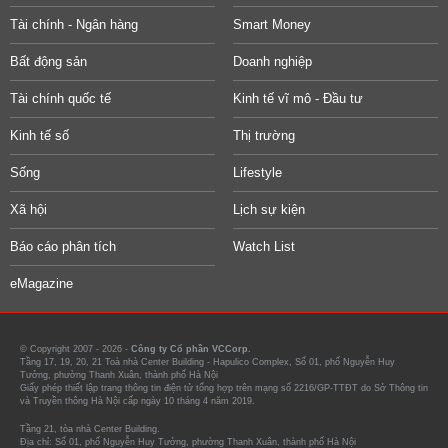
Tài chính - Ngân hàng
Smart Money
Bất động sản
Doanh nghiệp
Tài chính quốc tế
Kinh tế vĩ mô - Đầu tư
Kinh tế số
Thị trường
Sống
Lifestyle
Xã hội
Lịch sự kiện
Báo cáo phân tích
Watch List
eMagazine
© Copyright 2007 - 2026 -
Công ty Cổ phần VCCorp.
Tầng 17, 19, 20, 21 Toà nhà Center Building - Hapulico Complex, Số 01, phố Nguyễn Huy
Tưởng, phường Thanh Xuân, thành phố Hà Nội
Giấy phép thiết lập trang thông tin điện tử tổng hợp trên mạng số 2216/GP-TTĐT do Sở Thông tin
và Truyền thông Hà Nội cấp ngày 10 tháng 4 năm 2019.
Tầng 21, tòa nhà Center Building.
Địa chỉ: Số 01, phố Nguyễn Huy Tưởng, phường Thanh Xuân, thành phố Hà Nội