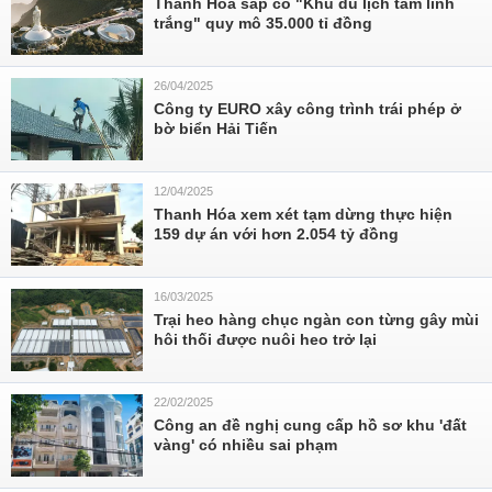
Thanh Hóa sắp có "Khu du lịch tâm linh
trắng" quy mô 35.000 tỉ đồng
26/04/2025
Công ty EURO xây công trình trái phép ở
bờ biển Hải Tiến
12/04/2025
Thanh Hóa xem xét tạm dừng thực hiện
159 dự án với hơn 2.054 tỷ đồng
16/03/2025
Trại heo hàng chục ngàn con từng gây mùi
hôi thối được nuôi heo trở lại
22/02/2025
Công an đề nghị cung cấp hồ sơ khu 'đất
vàng' có nhiều sai phạm