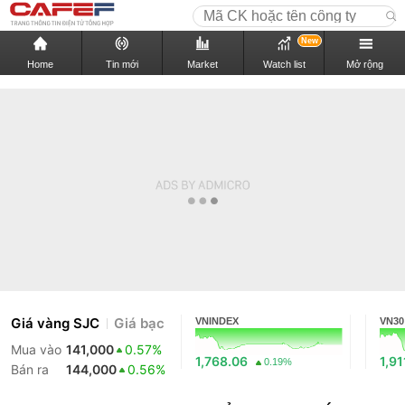
New
Home
Tin mới
Market
Watch list
Mở rộng
Giá vàng SJC
Giá bạc
VNINDEX
VN30
Mua vào
141,000
0.57%
1,768.06
1,91
0.19%
Bán ra
144,000
0.56%