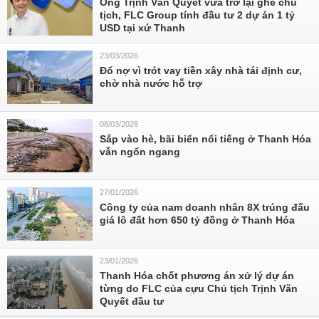
Ông Trịnh Văn Quyết vừa trở lại ghế chủ
tịch, FLC Group tính đầu tư 2 dự án 1 tỷ
USD tại xứ Thanh
23/03/2026
Đổ nợ vì trót vay tiền xây nhà tái định cư,
chờ nhà nước hỗ trợ
08/03/2026
Sắp vào hè, bãi biển nổi tiếng ở Thanh Hóa
vẫn ngổn ngang
27/01/2026
Công ty của nam doanh nhân 8X trúng đấu
giá lô đất hơn 650 tỷ đồng ở Thanh Hóa
23/01/2026
Thanh Hóa chốt phương án xử lý dự án
từng do FLC của cựu Chủ tịch Trịnh Văn
Quyết đầu tư