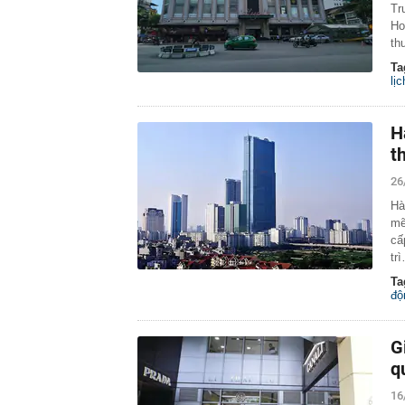
Tr
Ho
th
Ta
lịc
H
t
26
Hà
mẽ
cấ
tr
Ta
độ
G
q
16