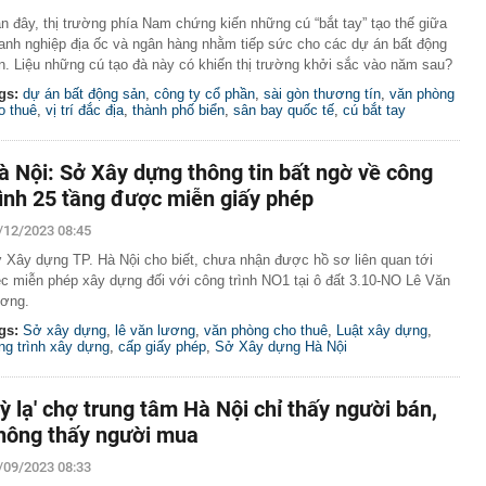
n đây, thị trường phía Nam chứng kiến những cú “bắt tay” tạo thế giữa
anh nghiệp địa ốc và ngân hàng nhằm tiếp sức cho các dự án bất động
n. Liệu những cú tạo đà này có khiến thị trường khởi sắc vào năm sau?
gs:
dự án bất động sản
,
công ty cổ phần
,
sài gòn thương tín
,
văn phòng
o thuê
,
vị trí đắc địa
,
thành phố biển
,
sân bay quốc tế
,
cú bắt tay
à Nội: Sở Xây dựng thông tin bất ngờ về công
rình 25 tầng được miễn giấy phép
/12/2023 08:45
 Xây dựng TP. Hà Nội cho biết, chưa nhận được hồ sơ liên quan tới
ệc miễn phép xây dựng đối với công trình NO1 tại ô đất 3.10-NO Lê Văn
ơng.
gs:
Sở xây dựng
,
lê văn lương
,
văn phòng cho thuê
,
Luật xây dựng
,
ng trình xây dựng
,
cấp giấy phép
,
Sở Xây dựng Hà Nội
Kỳ lạ' chợ trung tâm Hà Nội chỉ thấy người bán,
hông thấy người mua
/09/2023 08:33