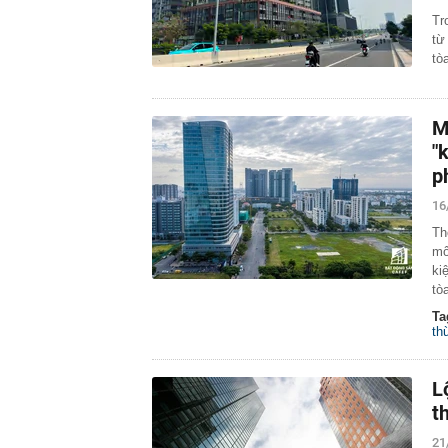
Tr
từ
tò
M
"
p
16
Th
mô
ki
tò
Ta
th
L
t
21