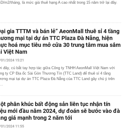
D/m2/tháng, là mức giá thuê hạng A cao nhất trong 15 năm trở lại đây.
Đại gia TTTM và bán lẻ” AeonMall thuê sỉ 4 tầng
hương mại tại dự án TTC Plaza Đà Nẵng, hiện
hực hoá mục tiêu mở cửa 30 trung tâm mua sắm
ại Việt Nam
/01/2024 15:21
i đây, cú bắt tay hợp tác giữa Công ty TNHH AeonMall Việt Nam với
ng ty CP Địa ốc Sài Gòn Thương Tín (TTC Land) để thuê sỉ 4 tầng
ương mại tại dự án TTC Plaza Đà Nẵng của TTC Land gây chú ý trên
ị…
ột phân khúc bất động sản liên tục nhận tín
iệu mới đầu năm 2024, dự đoán sẽ bước vào đà
ăng giá mạnh trong 2 năm tới
/01/2024 11:55