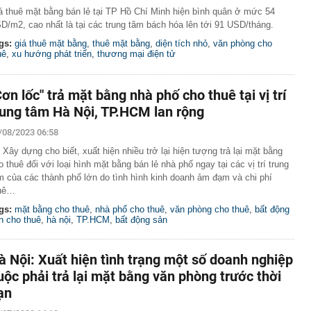
á thuê mặt bằng bán lẻ tại TP Hồ Chí Minh hiện bình quân ở mức 54
D/m2, cao nhất là tại các trung tâm bách hóa lên tới 91 USD/tháng.
gs:
giá thuê mặt bằng
,
thuê mặt bằng
,
diện tích nhỏ
,
văn phòng cho
uê
,
xu hướng phát triển
,
thương mại điện tử
Cơn lốc" trả mặt bằng nhà phố cho thuê tại vị trí
rung tâm Hà Nội, TP.HCM lan rộng
/08/2023 06:58
 Xây dựng cho biết, xuất hiện nhiều trở lại hiện tượng trả lại mặt bằng
o thuê đối với loại hình mặt bằng bán lẻ nhà phố ngay tại các vị trí trung
m của các thành phố lớn do tình hình kinh doanh ảm đạm và chi phí
uê…
gs:
mặt bằng cho thuê
,
nhà phố cho thuê
,
văn phòng cho thuê
,
bất động
n cho thuê
,
hà nội
,
TP.HCM
,
bất động sản
à Nội: Xuất hiện tình trạng một số doanh nghiệp
uộc phải trả lại mặt bằng văn phòng trước thời
ạn