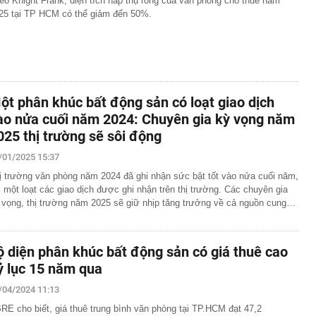
eo Knight Frank, diện tích hấp thụ ròng của văn phòng cho thuê năm
phát triển gần 61.000 căn nhà ở xã hội, doanh nghiệp
25 tại TP HCM có thể giảm đến 50%.
hất thị trường đang triển khai đến đâu?
Nhật Bản thích đi nhà tắm công cộng?
“nhà” Sun Group làm 2 khu đô thị 36.000 tỷ đồng tại tỉnh
t Nam
 triển khai Vùng phát thải thấp trong Vành đai 1
ột phân khúc bất động sản có loạt giao dịch
50 tuổi bị loãng xương, "thủ phạm" có liên quan đến một
ào nửa cuối năm 2024: Chuyên gia kỳ vọng năm
hiều người rất chuộng vì nhanh và tiện lợi
025 thị trường sẽ sôi động
êm ở khu đô thị bị trộm mất 2 bánh
g bố giá Jaecoo J5 tại Việt Nam
/01/2025 15:37
g mất vốn tại các ngân hàng vượt 200.000 tỷ: Nhà băng
ị trường văn phòng năm 2024 đã ghi nhận sức bật tốt vào nửa cuối năm,
t?
i một loạt các giao dịch được ghi nhận trên thị trường. Các chuyên gia
 vọng, thị trường năm 2025 sẽ giữ nhịp tăng trưởng về cả nguồn cung…
 đới hình thành ngay trên Vịnh Bắc Bộ
của bến xe khách gần 120 tỷ đồng ở Hà Nội sau hơn
ông khiến nhiều người bất ngờ
ộ diện phân khúc bất động sản có giá thuê cao
 đại học vùng vừa đạt doanh thu 2.200 tỷ đồng, trả lương
m, quy tụ đến 2.443 Thạc sĩ, Tiến sĩ, Phó Giáo sư, Giáo
ỷ lục 15 năm qua
/04/2024 11:13
RE cho biết, giá thuê trung bình văn phòng tại TP.HCM đạt 47,2