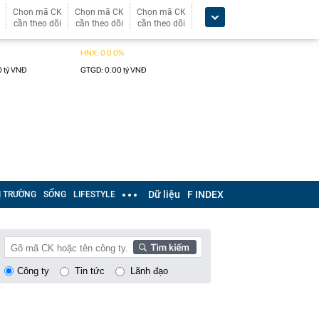
Chọn mã CK
Chọn mã CK
Chọn mã CK
cần theo dõi
cần theo dõi
cần theo dõi
Dữ liệu
F INDEX
Ị TRƯỜNG
SỐNG
LIFESTYLE
Công ty
Tin tức
Lãnh đạo