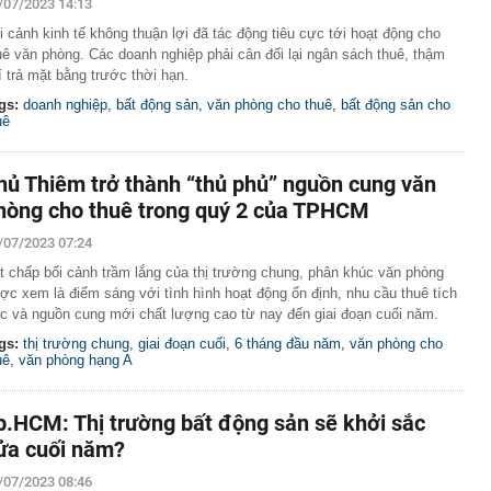
/07/2023 14:13
i cảnh kinh tế không thuận lợi đã tác động tiêu cực tới hoạt động cho
uê văn phòng. Các doanh nghiệp phải cân đối lại ngân sách thuê, thậm
í trả mặt bằng trước thời hạn.
gs:
doanh nghiệp
,
bất động sản
,
văn phòng cho thuê
,
bất động sản cho
uê
hủ Thiêm trở thành “thủ phủ” nguồn cung văn
hòng cho thuê trong quý 2 của TPHCM
/07/2023 07:24
t chấp bối cảnh trầm lắng của thị trường chung, phân khúc văn phòng
ợc xem là điểm sáng với tình hình hoạt động ổn định, nhu cầu thuê tích
c và nguồn cung mới chất lượng cao từ nay đến giai đoạn cuối năm.
gs:
thị trường chung
,
giai đoạn cuối
,
6 tháng đầu năm
,
văn phòng cho
uê
,
văn phòng hạng A
p.HCM: Thị trường bất động sản sẽ khởi sắc
ửa cuối năm?
/07/2023 08:46