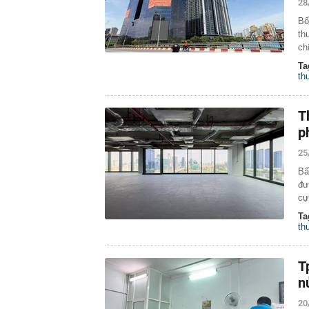
28
Bố
th
ch
Ta
th
T
p
25
Bấ
đư
cự
Ta
th
T
n
20