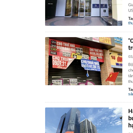
Gi
US
Ta
th
"
t
03
Bộ
ch
tâ
th
Ta
sả
H
b
h