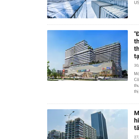
US
"
t
t
t
30
Mớ
Cô
th
th
M
h
t
27