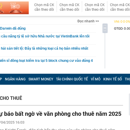
Chọn mã CK
Chọn mã CK
Chọn mã CK
Chọn mã CK
cần theo dõi
cần theo dõi
cần theo dõi
cần theo dõi
Đọc nhanh >>
 Darwin đã đúng
 cầu nâng tỷ lệ sở hữu Nhà nước tại VietinBank lên tối
ải sản tiết lộ: Đây là những loại cá họ bán nhiều nhất
iến sĩ đồng loạt kiểm tra tại 5 block chung cư vào đúng 4
ến công khai quy hoạch, tiến độ giải quyết hồ sơ đất
trường số
P
NGÂN HÀNG
SMART MONEY
TÀI CHÍNH QUỐC TẾ
VĨ MÔ
KINH TẾ SỐ
TH
iá hơn 200 triệu đồng được dàn sao bom tấn The
o diễn Christopher Nolan cùng yêu thích
 làm mô hình nhà miền Tây, thu gần nửa tỉ mỗi năm
 CHO THUÊ
ất đồng bằng sông Cửu Long chính thức được công nhận
chính cấp tỉnh loại I
ự báo bất ngờ về văn phòng cho thuê năm 2025
 nơi được tạp chí Mỹ đánh giá đẹp hơn cả Maldives và
ng loạt “ông lớn” Sun Group, Vingroup, BIM Group... chọn
/04/2025 16:03