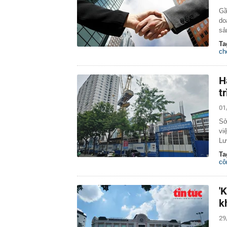
Gầ
do
sả
Ta
ch
H
t
01
Sở
vi
Lư
Ta
cô
'
k
29