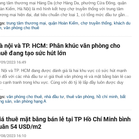
ung tâm thương mại Hàng Da (chợ Hàng Da, phường Cửa Đông, quận
àn Kiếm, Hà Nội) là mô hình kết hợp chợ truyền thống với trung tâm
ương mại hiện đại, đạt tiêu chuẩn chợ loại 1, có tổng mức đầu tư gần…
gs:
trung tâm thương mại
,
quận Hoàn Kiếm
,
chợ truyền thống
,
khách du
h
,
văn phòng cho thuê
à nội và TP. HCM: Phân khúc văn phòng cho
huê đang tạo sức hút lớn
/09/2023 16:49
 Nội và TP. HCM đang được đánh giá là hai khu vực có sức hút mạnh
 đối với các nhà đầu tư vì giá thuê văn phòng rẻ và mặt bằng bán lẻ cao
p cạnh tranh trong khu vực. Cùng với đó tỷ lệ lấp đầy luôn được duy
ì…
gs:
văn phòng cho thuê
,
nhà đầu tư
,
thuê văn phòng
,
hồ chí minh
,
bất
ng sản
,
văn phòng hạng A
iá thuê mặt bằng bán lẻ tại TP Hồ Chí Minh bình
uân 54 USD/m2
/08/2023 16:10