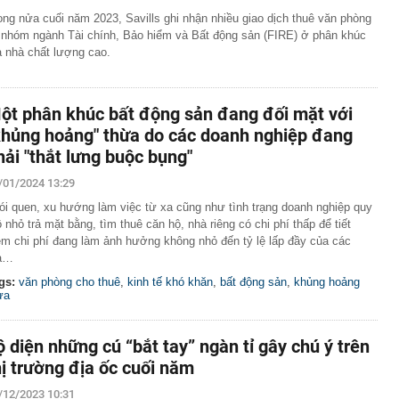
ong nửa cuối năm 2023, Savills ghi nhận nhiều giao dịch thuê văn phòng
 nhóm ngành Tài chính, Bảo hiểm và Bất động sản (FIRE) ở phân khúc
a nhà chất lượng cao.
ột phân khúc bất động sản đang đối mặt với
khủng hoảng" thừa do các doanh nghiệp đang
hải "thắt lưng buộc bụng"
/01/2024 13:29
ói quen, xu hướng làm việc từ xa cũng như tình trạng doanh nghiệp quy
 nhỏ trả mặt bằng, tìm thuê căn hộ, nhà riêng có chi phí thấp để tiết
ệm chi phí đang làm ảnh hưởng không nhỏ đến tỷ lệ lấp đầy của các
a…
gs:
văn phòng cho thuê
,
kinh tế khó khăn
,
bất động sản
,
khủng hoảng
ừa
ộ diện những cú “bắt tay” ngàn tỉ gây chú ý trên
hị trường địa ốc cuối năm
/12/2023 10:31