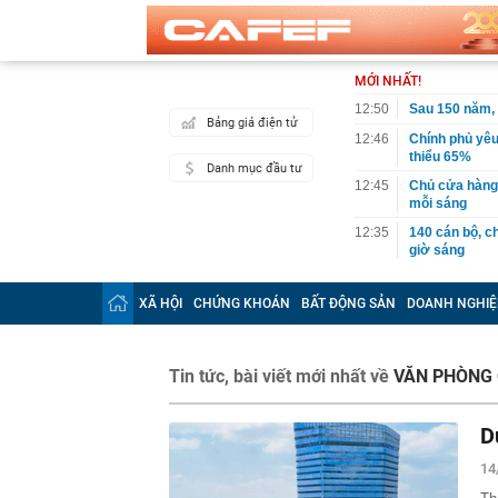
MỚI NHẤT!
12:50
Sau 150 năm,
Bảng giá điện tử
12:46
Chính phủ yêu
thiểu 65%
Danh mục đầu tư
12:45
Chủ cửa hàng h
mỗi sáng
12:35
140 cán bộ, ch
giờ sáng
12:30
TPHCM hướng đ
đai trên môi 
XÃ HỘI
CHỨNG KHOÁN
BẤT ĐỘNG SẢN
DOANH NGHIỆ
12:30
Mẫu đồng hồ g
Odyssey và đạ
12:28
Bỏ phố về quê
Tin tức, bài viết mới nhất về
VĂN PHÒNG
12:19
Tỉnh rộng nh
là đơn vị hành 
D
12:16
Việt Nam có 1
Bali, được hà
14
làm điểm đến