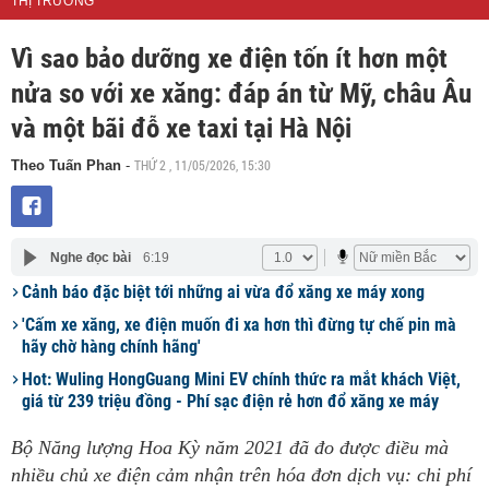
THỊ TRƯỜNG
Vì sao bảo dưỡng xe điện tốn ít hơn một
nửa so với xe xăng: đáp án từ Mỹ, châu Âu
và một bãi đỗ xe taxi tại Hà Nội
THỨ 2 , 11/05/2026, 15:30
Theo Tuấn Phan
-
Nghe đọc bài
6:19
Cảnh báo đặc biệt tới những ai vừa đổ xăng xe máy xong
'Cấm xe xăng, xe điện muốn đi xa hơn thì đừng tự chế pin mà
hãy chờ hàng chính hãng'
Hot: Wuling HongGuang Mini EV chính thức ra mắt khách Việt,
giá từ 239 triệu đồng - Phí sạc điện rẻ hơn đổ xăng xe máy
Bộ Năng lượng Hoa Kỳ năm 2021 đã đo được điều mà
nhiều chủ xe điện cảm nhận trên hóa đơn dịch vụ: chi phí