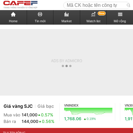
New
Home
Tin mới
Market
Watch list
Mở rộng
Giá vàng SJC
Giá bạc
VNINDEX
VN30
Mua vào
141,000
0.57%
1,768.06
1,91
0.19%
Bán ra
144,000
0.56%