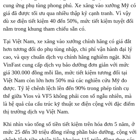
cung ứng phụ tùng phong phú. Xe xăng vào xưởng Mỹ có
giá đã được tối ưu qua nhiều thập kỷ cạnh tranh. Vì vậy
dù xe điện tiết kiệm 40 đến 50%, mức tiết kiệm tuyệt đối
nằm trong khung tham chiếu sẵn có.
Tại Việt Nam, xe xăng vào xưởng chính hãng có giá đắt
hơn tương đối do phụ tùng nhập, chi phí vận hành đại lý
cao, và quy chuẩn dịch vụ chính hãng nghiêm ngặt. Khi
VinFast cung cấp dịch vụ bảo dưỡng đơn giản với mức
giá 300.000 đồng mỗi lần, mức tiết kiệm tương đối tại
Việt Nam còn lớn hơn 50% mà các nghiên cứu Mỹ đo
được. Tỷ lệ chênh lệch lên đến 90% trong phép tính cụ
thể giữa Vios và VF5 không phải con số ngẫu nhiên, mà
là hệ quả của cấu trúc kỹ thuật xe điện cộng với đặc điểm
thị trường dịch vụ Việt Nam.
Khi nhìn vào tổng số tiền tiết kiệm trên hóa đơn 5 năm, ở
mức 25 đến 30 triệu đồng riêng phần bảo dưỡng, cộng với
chênh lệch tiền nhiên liệu khoảng 115 triệu đồng theo các