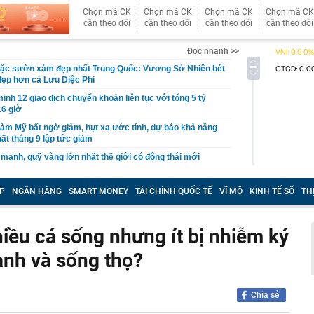
Chọn mã CK
Chọn mã CK
Chọn mã CK
Chọn mã CK
cần theo dõi
cần theo dõi
cần theo dõi
cần theo dõi
Đọc nhanh >>
ặc sườn xám đẹp nhất Trung Quốc: Vương Sở Nhiên bét
đẹp hơn cả Lưu Diệc Phi
inh 12 giao dịch chuyển khoản liên tục với tổng 5 tỷ
16 giờ
làm Mỹ bất ngờ giảm, hụt xa ước tính, dự báo khả năng
uất tháng 9 lập tức giảm
 mạnh, quỹ vàng lớn nhất thế giới có động thái mới
tin, giấy tờ người dân cần sớm tích hợp vào VNeID để
yền lợi
P
NGÂN HÀNG
SMART MONEY
TÀI CHÍNH QUỐC TẾ
VĨ MÔ
KINH TẾ SỐ
TH
n tăng cao hơn vàng miếng
g "kỳ lạ" tựa mình vào dãy núi đá vôi ở Phong Nha:
hiều cá sống nhưng ít bị nhiễm ký
 tre, nội thất bằng gỗ tái chế, du khách như bước vào
ưa
ạnh và sống thọ?
thông báo: Tạm hoãn xuất cảnh đối với tất cả những ai
nh sách sau đây
tối ưu công năng cho ngân sách hạn chế
Chia sẻ
công suất thiết kế, Hà Nội giải bài toán chống ngập ra