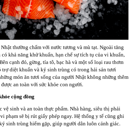
i Nhật thường chấm với nước tương và mù tạt. Ngoài tăng
n có khả năng khử khuẩn, hạn chế sự tích tụ của vi khuẩn,
Bên cạnh đó, gừng, tía tô, bạc hà và một số loại rau thơm
rợ diệt khuẩn và ký sinh trùng có trong hải sản tươi
 những món ăn tươi sống của người Nhật không những thêm
được an toàn với sức khỏe con người.
 khỏe cộng đồng
c vệ sinh và an toàn thực phẩm. Nhà hàng, siêu thị phải
 vi phạm sẽ bị rút giấy phép ngay. Hệ thống y tế cũng ghi
ký sinh trùng hiếm gặp, giúp người dân luôn cảnh giác.