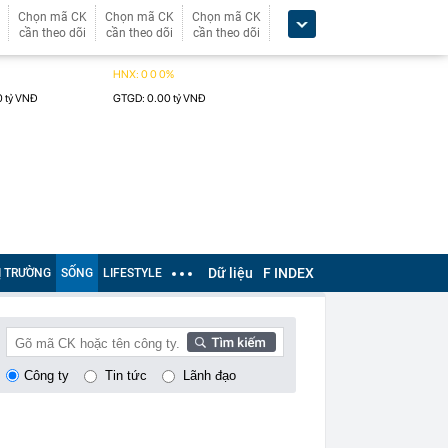
Chọn mã CK
Chọn mã CK
Chọn mã CK
cần theo dõi
cần theo dõi
cần theo dõi
Dữ liệu
F INDEX
Ị TRƯỜNG
SỐNG
LIFESTYLE
Công ty
Tin tức
Lãnh đạo