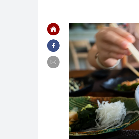
sao?
11:05
Khách gửi tiế
Trung Quốc th
hiểm”
11:03
Tuấn Anh Grou
sàn
11:00
Thách thức Ho
phanh ABS ha
10:59
Áp thấp nhiệt 
cao đến 4m
10:56
Nga bất ngờ '
10:50
Vợ cũ Đan Trư
10:48
3 thói quen r
10:46
Đang ngồi tro
cả làng kéo 
10:43
Vì sao trên m
dùng không bi
10:38
Hai chị em si