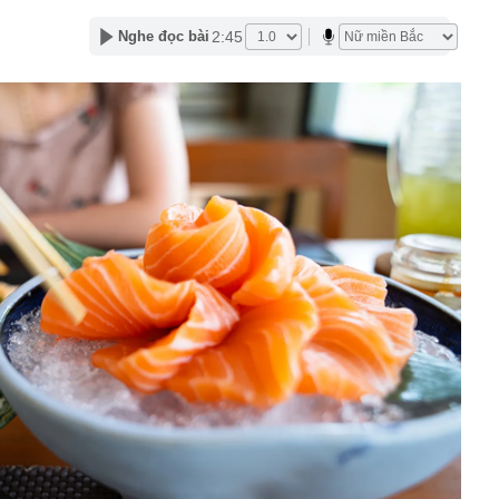
2:45
Nghe đọc bài
t kiệm hơn 77 triệu đồng, 2 tháng sau được ngân hàng
ông báo: “Tiền đang nằm trong tài khoản của công ty bảo
p (V68) báo lãi tăng 200% trước thềm đưa cổ phiếu lên
nda SH, xe tay ga Ý Lambretta J200 lộ diện sở hữu
i kênh
đới giật cấp 8 trên Vịnh Bắc Bộ, nhiều vùng biển sóng
cầu cứu' đồng minh của Mỹ
ờng báo tin vui
án cá cần bỏ ngay
ng nhà, người dân bất ngờ thấy cảnh tượng "nổi da gà",
đến xem
uôi xới cơm lại có những chấm tròn? Hơn 90% người
ết hết công dụng
nh đôi cùng tốt nghiệp Xuất sắc Đại học Ngoại ngữ