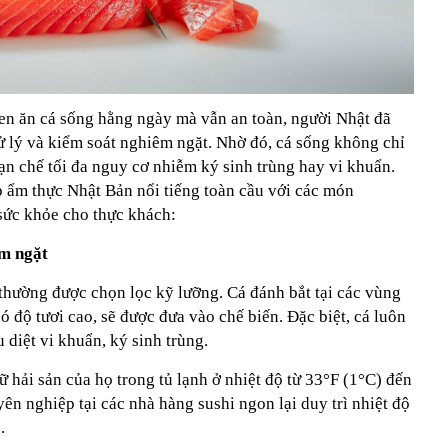
quen ăn cá sống hằng ngày mà vẫn an toàn, người Nhật đã
ử lý và kiểm soát nghiêm ngặt. Nhờ đó, cá sống không chỉ
ạn chế tối đa nguy cơ nhiễm ký sinh trùng hay vi khuẩn.
p ẩm thực Nhật Bản nổi tiếng toàn cầu với các món
sức khỏe cho thực khách:
êm ngặt
 thường được chọn lọc kỹ lưỡng. Cá đánh bắt tại các vùng
ó độ tươi cao, sẽ được đưa vào chế biến. Đặc biệt, cá luôn
 diệt vi khuẩn, ký sinh trùng.
ữ hải sản của họ trong tủ lạnh ở nhiệt độ từ 33°F (1°C) đến
yên nghiệp tại các nhà hàng sushi ngon lại duy trì nhiệt độ
.