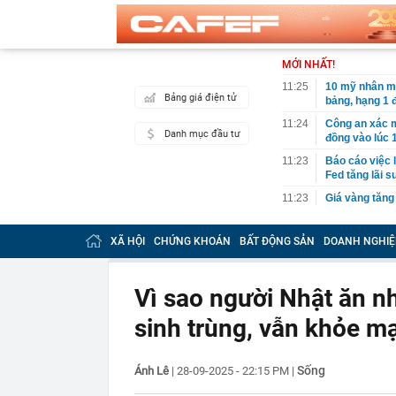
MỚI NHẤT!
11:25
10 mỹ nhân m
Bảng giá điện tử
bảng, hạng 1 
11:24
Công an xác m
Danh mục đầu tư
đồng vào lúc 
11:23
Báo cáo việc 
Fed tăng lãi s
11:23
Giá vàng tăng
11:20
5 loại thông 
tránh bỏ lỡ qu
XÃ HỘI
CHỨNG KHOÁN
BẤT ĐỘNG SẢN
DOANH NGHIỆ
11:17
Giá vàng nhẫ
11:12
Khu nghỉ dưỡn
Vì sao người Nhật ăn n
Đường đi bằng
vùng đất cổ x
sinh trùng, vẫn khỏe m
11:10
Cơ quan Thuế 
nằm trong da
Sống
Ánh Lê
|
28-09-2025 - 22:15 PM
|
11:09
Thiết kế nhà 
11:08
Mưa lớn vượt 