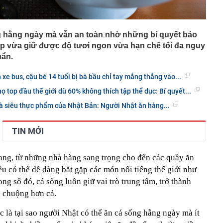
g hằng ngày mà vẫn an toàn nhờ những bí quyết bảo
iúp vừa giữ được độ tươi ngon vừa hạn chế tối đa nguy
uẩn.
xe bus, cậu bé 14 tuổi bị bà bầu chỉ tay mắng thẳng vào...
 top đầu thế giới dù 60% không thích tập thể dục: Bí quyết...
là siêu thực phẩm của Nhật Bản: Người Nhật ăn hàng...
TIN MỚI
ang, từ những nhà hàng sang trọng cho đến các quầy ăn
u có thể dễ dàng bắt gặp các món nổi tiếng thế giới như
ng số đó, cá sống luôn giữ vai trò trung tâm, trở thành
a chuộng hơn cả.
 là tại sao người Nhật có thể ăn cá sống hằng ngày mà ít