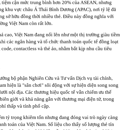
ụng, tiệm cận mức trung bình hơn 20% của ASEAN, nhưng
ong khu vực châu Á Thái Bình Dương (APAC), nơi tỷ lệ đã
g sở hữu đồng thời nhiều thẻ. Điều này đồng nghĩa với
rường Việt Nam còn rất lớn.
á cao, Việt Nam đang nổi lên như một thị trường giàu tiềm
 khi các ngân hàng và tổ chức thanh toán quốc tế đồng loạt
code, contactless và thẻ ảo, nhằm bắt kịp nhu cầu tiêu
a
ưởng bộ phận Nghiên Cứu và Tư vấn Dịch vụ tài chính,
Nam hiện là "sân chơi" sôi động với sự hiện diện song song
ưới nội địa. Các thương hiệu quốc tế vẫn chiếm ưu thế
biên giới và khả năng gắn với thương mại điện tử, trong
 phí thấp và tính phổ cập.
iếm tỷ trọng khiêm tốn nhưng đang đóng vai trò ngày càng
anh toán của Việt Nam. Số liệu cho thấy số lượng thẻ tín