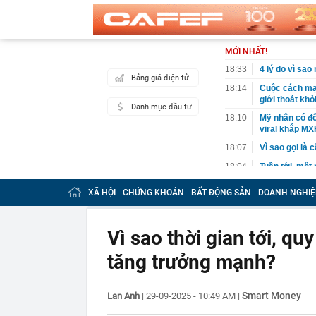
MỚI NHẤT!
18:33
4 lý do vì sao
Bảng giá điện tử
18:14
Cuộc cách mạn
giới thoát kh
Danh mục đầu tư
18:10
Mỹ nhân có đô
viral khắp MX
18:07
Vì sao gọi là 
18:04
Tuần tới, một
còn được mua 
XÃ HỘI
CHỨNG KHOÁN
BẤT ĐỘNG SẢN
DOANH NGHIỆ
17:59
XSMN 8/8 - Kế
17:57
Vì sao lãi su
Vì sao thời gian tới, qu
17:53
65 tuổi nhất 
vài năm sau q
tăng trưởng mạnh?
17:50
Người có kinh
Đây là lý do
17:33
Mỹ nhân Vbiz đ
Smart Money
Lan Anh
|
29-09-2025 - 10:49 AM
|
hình Hàn Quốc