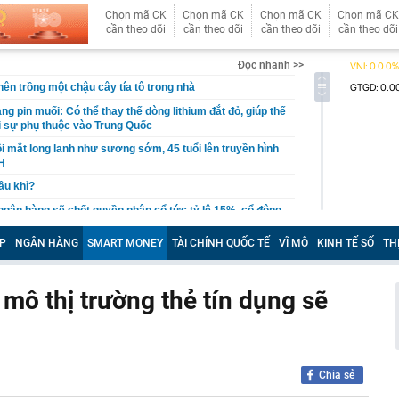
Chọn mã CK
Chọn mã CK
Chọn mã CK
Chọn mã CK
cần theo dõi
cần theo dõi
cần theo dõi
cần theo dõi
Đọc nhanh >>
 nên trồng một chậu cây tía tô trong nhà
g pin muối: Có thể thay thế dòng lithium đắt đỏ, giúp thế
ỏi sự phụ thuộc vào Trung Quốc
i mắt long lanh như sương sớm, 45 tuổi lên truyền hình
H
cầu khỉ?
 ngân hàng sẽ chốt quyền nhận cổ tức tỷ lệ 15%, cổ đông
thêm cổ phiếu giá rẻ
P
NGÂN HÀNG
SMART MONEY
TÀI CHÍNH QUỐC TẾ
VĨ MÔ
KINH TẾ SỐ
TH
t quả xổ số miền Nam hôm nay thứ Bảy ngày 8/8/2026
ất cuối năm dự báo khó giảm?
y mô thị trường thẻ tín dụng sẽ
quyết không bán căn nhà duy nhất để con lấy vốn làm ăn,
uyết định ấy cứu cả gia đình
 nghiệm trồng cây lâu năm khuyên chôn trứng cạnh gốc:
ầu tiên được làm phim tài liệu phát sóng trên đài truyền
Chia sẻ
, chiếm top 1 hot search Naver