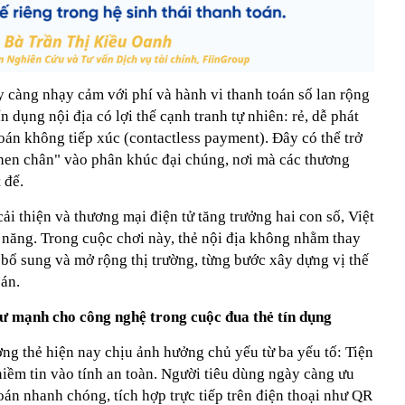
 càng nhạy cảm với phí và hành vi thanh toán số lan rộng
n dụng nội địa có lợi thế cạnh tranh tự nhiên: rẻ, dễ phát
oán không tiếp xúc (contactless payment). Đây có thể trở
"chen chân" vào phân khúc đại chúng, nơi mà các thương
 để.
 cải thiện và thương mại điện tử tăng trưởng hai con số, Việt
 năng. Trong cuộc chơi này, thẻ nội địa không nhằm thay
ò bổ sung và mở rộng thị trường, từng bước xây dựng vị thế
oán.
ư mạnh cho công nghệ trong cuộc đua thẻ tín dụng
ờng thẻ hiện nay chịu ảnh hưởng chủ yếu từ ba yếu tố: Tiện
 niềm tin vào tính an toàn. Người tiêu dùng ngày càng ưu
án nhanh chóng, tích hợp trực tiếp trên điện thoại như QR