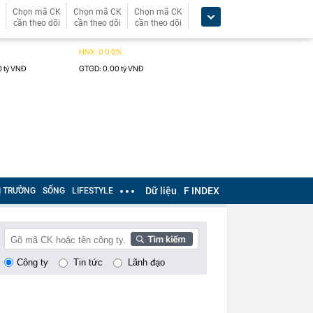
Chọn mã CK
Chọn mã CK
Chọn mã CK
cần theo dõi
cần theo dõi
cần theo dõi
Dữ liệu
F INDEX
Ị TRƯỜNG
SỐNG
LIFESTYLE
Công ty
Tin tức
Lãnh đạo