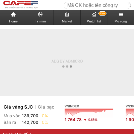
New
Home
Tin mới
Market
Watch list
Mở rộng
Giá vàng SJC
Giá bạc
VNINDEX
VN30
Mua vào
139,700
0%
1,764.78
1,9
-0.66%
Bán ra
142,700
0%