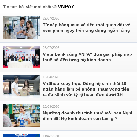
VNPAY
Tin tức, bài viết mới nhất về
29/07/2026
Từ xếp hàng mua vé đến thói quen đặt vé
xem phim ngay trên ứng dụng ngân hàng
28/07/2026
VietinBank cùng VNPAY đưa giải pháp nộp
thuế số đến từng hộ kinh doanh
16/04/2026
VnShop xoay trục: Dùng hệ sinh thái 19
ngân hàng làm bệ phóng, tham vọng tiến
ra đa kênh với tỷ lệ hoàn đơn dưới 1%
10/03/2026
Ngưỡng doanh thu tính thuế mới sau Nghị
định 68: Hộ kinh doanh cần làm gì?
11/02/2026