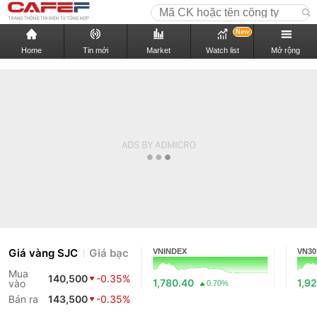
New
Home
Tin mới
Market
Watch list
Mở rộng
Giá vàng SJC
Giá bạc
VNINDEX
VN30
Mua
140,500
-0.35%
1,780.40
1,9
vào
0.70%
Bán ra
143,500
-0.35%