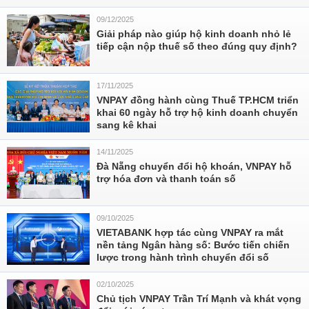
09/12/2025
Giải pháp nào giúp hộ kinh doanh nhỏ lẻ
tiếp cận nộp thuế số theo đúng quy định?
17/11/2025
VNPAY đồng hành cùng Thuế TP.HCM triển
khai 60 ngày hỗ trợ hộ kinh doanh chuyển
sang kê khai
14/11/2025
Đà Nẵng chuyển đổi hộ khoán, VNPAY hỗ
trợ hóa đơn và thanh toán số
09/10/2025
VIETABANK hợp tác cùng VNPAY ra mắt
nền tảng Ngân hàng số: Bước tiến chiến
lược trong hành trình chuyển đổi số
02/10/2025
Chủ tịch VNPAY Trần Trí Mạnh và khát vọng