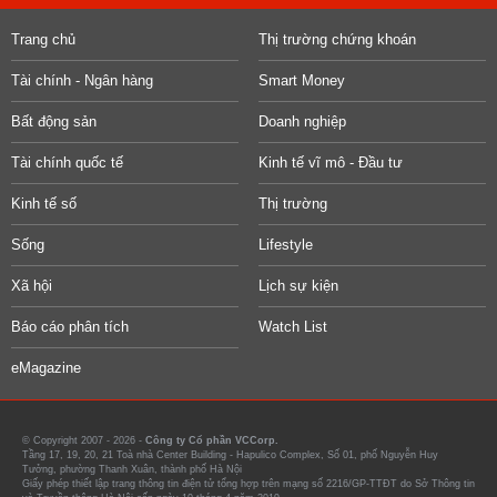
Trang chủ
Thị trường chứng khoán
Tài chính - Ngân hàng
Smart Money
Bất động sản
Doanh nghiệp
Tài chính quốc tế
Kinh tế vĩ mô - Đầu tư
Kinh tế số
Thị trường
Sống
Lifestyle
Xã hội
Lịch sự kiện
Báo cáo phân tích
Watch List
eMagazine
© Copyright 2007 - 2026 -
Công ty Cổ phần VCCorp.
Tầng 17, 19, 20, 21 Toà nhà Center Building - Hapulico Complex, Số 01, phố Nguyễn Huy
Tưởng, phường Thanh Xuân, thành phố Hà Nội
Giấy phép thiết lập trang thông tin điện tử tổng hợp trên mạng số 2216/GP-TTĐT do Sở Thông tin