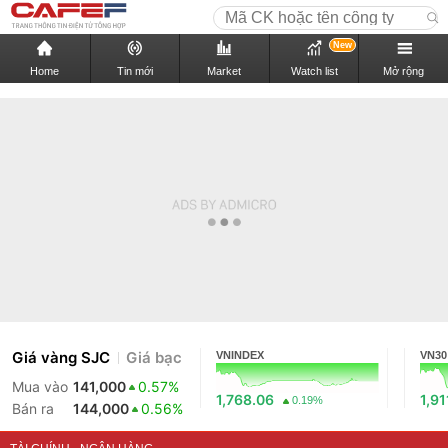
New
Home
Tin mới
Market
Watch list
Mở rộng
Giá vàng SJC
Giá bạc
VNINDEX
VN30
Mua vào
141,000
0.57%
1,768.06
1,91
0.19%
Bán ra
144,000
0.56%