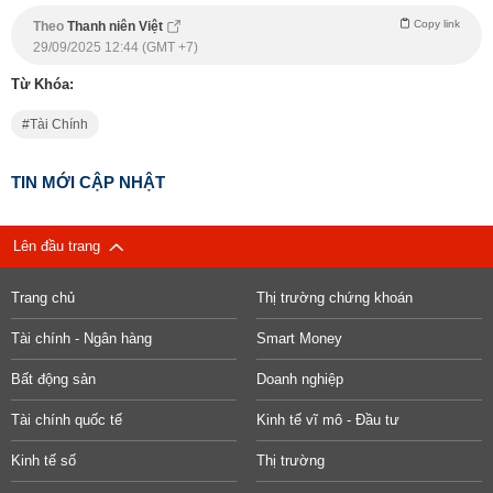
Copy link
Theo
Thanh niên Việt
29/09/2025 12:44 (GMT +7)
Từ Khóa:
Tài Chính
TIN MỚI CẬP NHẬT
Lên đầu trang
Trang chủ
Thị trường chứng khoán
Tài chính - Ngân hàng
Smart Money
Bất động sản
Doanh nghiệp
Tài chính quốc tế
Kinh tế vĩ mô - Đầu tư
Kinh tế số
Thị trường