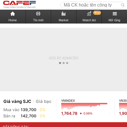
New
Home
Tin mới
Market
Watch list
Mở rộng
Giá vàng SJC
Giá bạc
VNINDEX
VN30
Mua vào
139,700
0%
1,764.78
1,9
-0.66%
Bán ra
142,700
0%