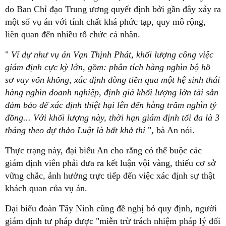
do Ban Chỉ đạo Trung ương quyết định bởi gần đây xảy ra
một số vụ án với tính chất khá phức tạp, quy mô rộng,
liên quan đến nhiều tổ chức cá nhân.
"
Ví dự như vụ án Vạn Thịnh Phát, khối lượng công việc
giám định cực kỳ lớn, gồm: phân tích hàng nghìn bộ hồ
sơ vay vốn khống, xác định dòng tiền qua một hệ sinh thái
hàng nghìn doanh nghiệp, định giá khối lượng lớn tài sản
đảm bảo để xác định thiệt hại lên đến hàng trăm nghìn tỷ
đồng... Với khối lượng này, thời hạn giám định tối đa là 3
tháng theo dự thảo Luật là bất khả thi
", bà An nói.
Thực trạng này, đại biểu An cho rằng có thể buộc các
giám định viên phải đưa ra kết luận vội vàng, thiếu cơ sở
vững chắc, ảnh hưởng trực tiếp đến việc xác định sự thật
khách quan của vụ án.
Đại biểu đoàn Tây Ninh cũng đề nghị bỏ quy định, người
giám định tư pháp được "miễn trừ trách nhiệm pháp lý đối