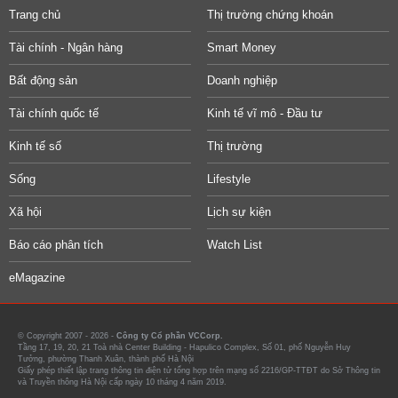
Trang chủ
Thị trường chứng khoán
Tài chính - Ngân hàng
Smart Money
Bất động sản
Doanh nghiệp
Tài chính quốc tế
Kinh tế vĩ mô - Đầu tư
Kinh tế số
Thị trường
Sống
Lifestyle
Xã hội
Lịch sự kiện
Báo cáo phân tích
Watch List
eMagazine
© Copyright 2007 - 2026 -
Công ty Cổ phần VCCorp.
Tầng 17, 19, 20, 21 Toà nhà Center Building - Hapulico Complex, Số 01, phố Nguyễn Huy
Tưởng, phường Thanh Xuân, thành phố Hà Nội
Giấy phép thiết lập trang thông tin điện tử tổng hợp trên mạng số 2216/GP-TTĐT do Sở Thông tin
và Truyền thông Hà Nội cấp ngày 10 tháng 4 năm 2019.