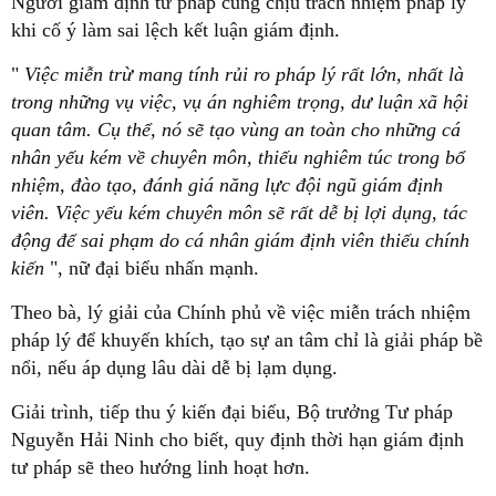
Người giám định tư pháp cũng chịu trách nhiệm pháp lý
khi cố ý làm sai lệch kết luận giám định.
"
Việc miễn trừ mang tính rủi ro pháp lý rất lớn, nhất là
trong những vụ việc, vụ án nghiêm trọng, dư luận xã hội
quan tâm. Cụ thể, nó sẽ tạo vùng an toàn cho những cá
nhân yếu kém về chuyên môn, thiếu nghiêm túc trong bổ
nhiệm, đào tạo, đánh giá năng lực đội ngũ giám định
viên. Việc yếu kém chuyên môn sẽ rất dễ bị lợi dụng, tác
động để sai phạm do cá nhân giám định viên thiếu chính
kiến
", nữ đại biểu nhấn mạnh.
Theo bà, lý giải của Chính phủ về việc miễn trách nhiệm
pháp lý để khuyến khích, tạo sự an tâm chỉ là giải pháp bề
nổi, nếu áp dụng lâu dài dễ bị lạm dụng.
Giải trình, tiếp thu ý kiến đại biểu, Bộ trưởng Tư pháp
Nguyễn Hải Ninh cho biết, quy định thời hạn giám định
tư pháp sẽ theo hướng linh hoạt hơn.