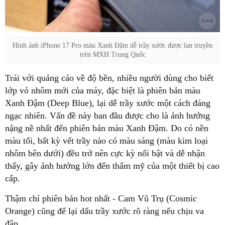
Hình ảnh iPhone 17 Pro màu Xanh Đậm dễ trầy xước được lan truyền
trên MXH Trung Quốc
Trái với quảng cáo về độ bền, nhiều người dùng cho biết
lớp vỏ nhôm mới của máy, đặc biệt là phiên bản màu
Xanh Đậm (Deep Blue), lại dễ trầy xước một cách đáng
ngạc nhiên. Vấn đề này ban đầu được cho là ảnh hưởng
nặng nề nhất đến phiên bản màu Xanh Đậm. Do có nền
màu tối, bất kỳ vết trầy nào có màu sáng (màu kim loại
nhôm bên dưới) đều trở nên cực kỳ nổi bật và dễ nhận
thấy, gây ảnh hưởng lớn đến thẩm mỹ của một thiết bị cao
cấp.
Thậm chí phiên bản hot nhất - Cam Vũ Trụ (Cosmic
Orange) cũng để lại dấu trầy xước rõ ràng nếu chịu va
đập.