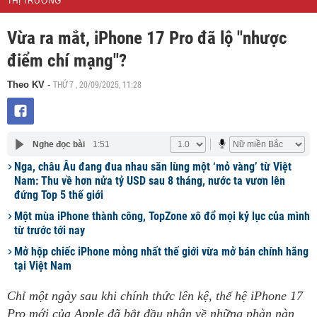
THỊ TRƯỜNG
Vừa ra mắt, iPhone 17 Pro đã lộ "nhược
điểm chí mạng"?
THỨ 7 , 20/09/2025, 11:28
Theo KV
-
Nghe đọc bài
1:51
Nga, châu Âu đang đua nhau săn lùng một ‘mỏ vàng’ từ Việt
Nam: Thu về hơn nửa tỷ USD sau 8 tháng, nước ta vươn lên
đứng Top 5 thế giới
Một mùa iPhone thành công, TopZone xô đổ mọi kỷ lục của mình
từ trước tới nay
Mở hộp chiếc iPhone mỏng nhất thế giới vừa mở bán chính hãng
tại Việt Nam
Chỉ một ngày sau khi chính thức lên kệ, thế hệ iPhone 17
Pro mới của Apple đã bắt đầu nhận về những phàn nàn