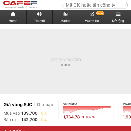
New
Home
Tin mới
Market
Watch list
Mở rộng
Giá vàng SJC
Giá bạc
VNINDEX
VN30
Mua vào
139,700
0%
1,764.78
1,9
-0.66%
Bán ra
142,700
0%