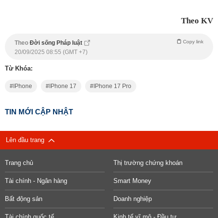
Theo KV
Copy link
Theo
Đời sống Pháp luật
20/09/2025 08:55 (GMT +7)
Từ Khóa:
IPhone
IPhone 17
IPhone 17 Pro
TIN MỚI CẬP NHẬT
Lên đầu trang
Trang chủ
Thị trường chứng khoán
Tài chính - Ngân hàng
Smart Money
Bất động sản
Doanh nghiệp
Tài chính quốc tế
Kinh tế vĩ mô - Đầu tư