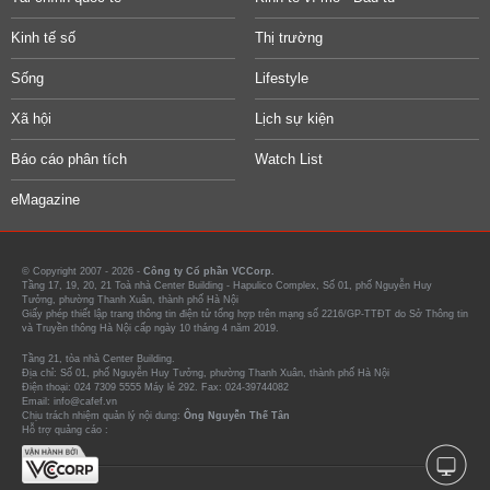
Kinh tế số
Thị trường
Sống
Lifestyle
Xã hội
Lịch sự kiện
Báo cáo phân tích
Watch List
eMagazine
© Copyright 2007 - 2026 -
Công ty Cổ phần VCCorp.
Tầng 17, 19, 20, 21 Toà nhà Center Building - Hapulico Complex, Số 01, phố Nguyễn Huy
Tưởng, phường Thanh Xuân, thành phố Hà Nội
Giấy phép thiết lập trang thông tin điện tử tổng hợp trên mạng số 2216/GP-TTĐT do Sở Thông tin
và Truyền thông Hà Nội cấp ngày 10 tháng 4 năm 2019.
Tầng 21, tòa nhà Center Building.
Địa chỉ: Số 01, phố Nguyễn Huy Tưởng, phường Thanh Xuân, thành phố Hà Nội
Điện thoại: 024 7309 5555 Máy lẻ 292. Fax: 024-39744082
Email: info@cafef.vn
Chịu trách nhiệm quản lý nội dung:
Ông Nguyễn Thế Tân
Hỗ trợ quảng cáo :