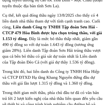
dựng tuyến đường bộ cao tốc Hòa Bình - Mộc Châu (đoạn
tuyến thuộc địa bàn tỉnh Sơn La).
Cụ thể, kết quả đóng thầu ngày 13/8/2025 cho thấy có 4
liên danh nhà thầu tham dự với tính cạnh tranh cao. Cuối
cùng,
Liên danh Công ty TNHH Tập đoàn Sơn Hải -
CTCP 479 Hòa Bình được lựa chọn trúng thầu, với giá
1.153 tỷ đồng.
Đây là mức bỏ thầu thấp nhất, giảm gần
490 tỷ đồng so với dự toán 1.643 tỷ đồng (tương ứng
giảm 28%). Liên danh Tập đoàn Sơn Hải trúng thầu vượt
qua cả bên bỏ thầu có giá sát dự toán nhất là Liên danh
của Tập đoàn Đèo Cả (với giá dự thầy 1.536 tỷ đồng).
Trong khi đó, hai liên danh do Công ty TNHH Hòa Hiệp
và CTCP ĐTXD Hạ tầng Khang Nguyên đứng đầu dự
thầu với giá lần lượt 1.315 tỷ đồng và 1.360 tỷ đồng.
Trong thời gian mời thầu, phía chủ đầu tư đã có văn bản
trả lời 2 lượt kiến nghị của nhà thầu liên quan đến yêu cầu
về thiết bị và công trình kinh nghiệm cầu đường bộ và