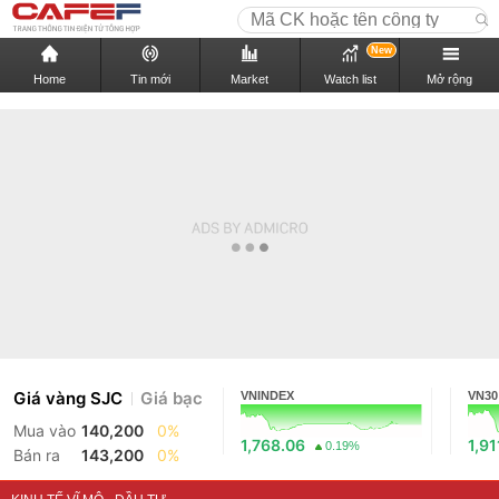
New
Home
Tin mới
Market
Watch list
Mở rộng
Giá vàng SJC
Giá bạc
VNINDEX
VN30
Mua vào
140,200
0%
1,768.06
1,91
0.19%
Bán ra
143,200
0%