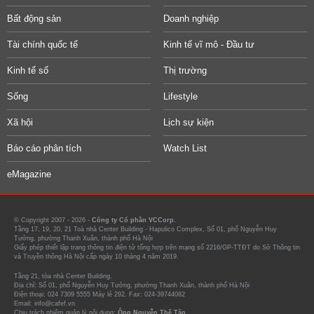
Bất động sản
Doanh nghiệp
Tài chính quốc tế
Kinh tế vĩ mô - Đầu tư
Kinh tế số
Thị trường
Sống
Lifestyle
Xã hội
Lịch sự kiện
Báo cáo phân tích
Watch List
eMagazine
© Copyright 2007 - 2026 -
Công ty Cổ phần VCCorp.
Tầng 17, 19, 20, 21 Toà nhà Center Building - Hapulico Complex, Số 01, phố Nguyễn Huy
Tưởng, phường Thanh Xuân, thành phố Hà Nội
Giấy phép thiết lập trang thông tin điện tử tổng hợp trên mạng số 2216/GP-TTĐT do Sở Thông tin
và Truyền thông Hà Nội cấp ngày 10 tháng 4 năm 2019.
Tầng 21, tòa nhà Center Building.
Địa chỉ: Số 01, phố Nguyễn Huy Tưởng, phường Thanh Xuân, thành phố Hà Nội
Điện thoại: 024 7309 5555 Máy lẻ 292. Fax: 024-39744082
Email: info@cafef.vn
Chịu trách nhiệm quản lý nội dung:
Ông Nguyễn Thế Tân