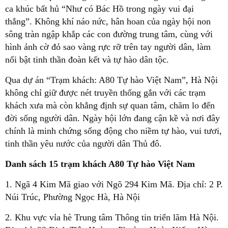
ca khúc bất hủ “Như có Bác Hồ trong ngày vui đại
thắng”. Không khí náo nức, hân hoan của ngày hội non
sông tràn ngập khắp các con đường trung tâm, cùng với
hình ảnh cờ đỏ sao vàng rực rỡ trên tay người dân, làm
nổi bật tinh thần đoàn kết và tự hào dân tộc.
Qua dự án “Trạm khách: A80 Tự hào Việt Nam”, Hà Nội
không chỉ giữ được nét truyền thống gắn với các trạm
khách xưa mà còn khẳng định sự quan tâm, chăm lo đến
đời sống người dân. Ngày hội lớn đang cận kề và nơi đây
chính là minh chứng sống động cho niềm tự hào, vui tươi,
tinh thần yêu nước của người dân Thủ đô.
Danh sách 15 trạm khách A80 Tự hào Việt Nam
1. Ngã 4 Kim Mã giao với Ngõ 294 Kim Mã. Địa chỉ: 2 P.
Núi Trúc, Phường Ngọc Hà, Hà Nội
2. Khu vực vỉa hè Trung tâm Thông tin triển lãm Hà Nội.