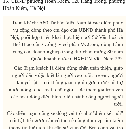
15. UBND phường Hoàn Kiếm. 126 Hàng Trống, phường
Hoàn Kiếm, Hà Nội
Trạm khách: A80 Tự hào Việt Nam là các điểm phục
vụ cộng đồng theo chỉ đạo của UBND thành phố Hà
Nội, phối hợp triển khai thực hiện bởi Sở Văn hoá và
Thể Thao cùng Công ty cổ phần VCCorp, đồng hành
cùng các doanh nghiệp trong dịp chào mừng 80 năm
Quốc khánh nước CHXHCN Việt Nam 2/9.
Các Trạm khách là điểm dừng chân thân thiện, giúp
người dân - đặc biệt là người cao tuổi, trẻ em, người
khuyết tật… có không gian nghỉ ngơi, được hỗ trợ
nước uống, quạt mát, chỗ ngồi… để tham gia trọn vẹn
các hoạt động diễu binh, diễu hành đông người ngoài
trời.
Các điểm trạm cũng sẽ đóng vai trò như "điểm kết nối"
nổi bật để người dân có thể dễ dàng định vị, tìm kiếm
thông tin hữu ích khi cần sự giúp đỡ. Bên cạnh vai trò