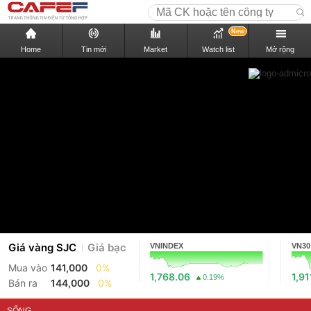
New
Home
Tin mới
Market
Watch list
Mở rộng
Giá vàng SJC
Giá bạc
VNINDEX
VN30
Mua vào
141,000
0%
1,768.06
1,91
0.19%
Bán ra
144,000
0%