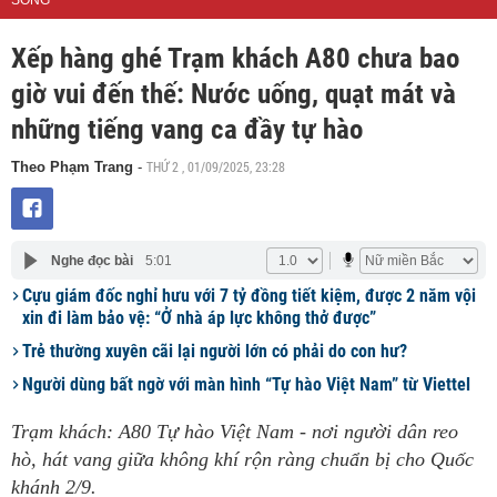
SỐNG
Xếp hàng ghé Trạm khách A80 chưa bao
giờ vui đến thế: Nước uống, quạt mát và
những tiếng vang ca đầy tự hào
THỨ 2 , 01/09/2025, 23:28
Theo Phạm Trang
-
Nghe đọc bài
5:01
Cựu giám đốc nghỉ hưu với 7 tỷ đồng tiết kiệm, được 2 năm vội
xin đi làm bảo vệ: “Ở nhà áp lực không thở được”
Trẻ thường xuyên cãi lại người lớn có phải do con hư?
Người dùng bất ngờ với màn hình “Tự hào Việt Nam” từ Viettel
Trạm khách: A80 Tự hào Việt Nam - nơi người dân reo
hò, hát vang giữa không khí rộn ràng chuẩn bị cho Quốc
khánh 2/9.