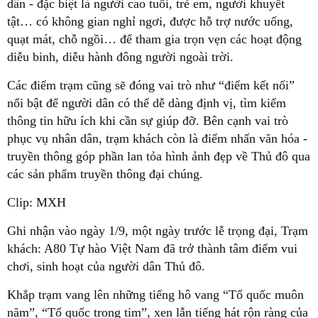
dân - đặc biệt là người cao tuổi, trẻ em, người khuyết
tật… có không gian nghỉ ngơi, được hỗ trợ nước uống,
quạt mát, chỗ ngồi… để tham gia trọn vẹn các hoạt động
diễu binh, diễu hành đông người ngoài trời.
Các điểm trạm cũng sẽ đóng vai trò như “điểm kết nối”
nổi bật để người dân có thể dễ dàng định vị, tìm kiếm
thông tin hữu ích khi cần sự giúp đỡ. Bên cạnh vai trò
phục vụ nhân dân, trạm khách còn là điểm nhấn văn hóa -
truyền thông góp phần lan tỏa hình ảnh đẹp về Thủ đô qua
các sản phẩm truyền thông đại chúng.
Clip: MXH
Ghi nhận vào ngày 1/9, một ngày trước lễ trọng đại, Trạm
khách: A80 Tự hào Việt Nam đã trở thành tâm điểm vui
chơi, sinh hoạt của người dân Thủ đô.
Khắp trạm vang lên những tiếng hô vang “Tổ quốc muôn
năm”, “Tổ quốc trong tim”, xen lẫn tiếng hát rộn ràng của