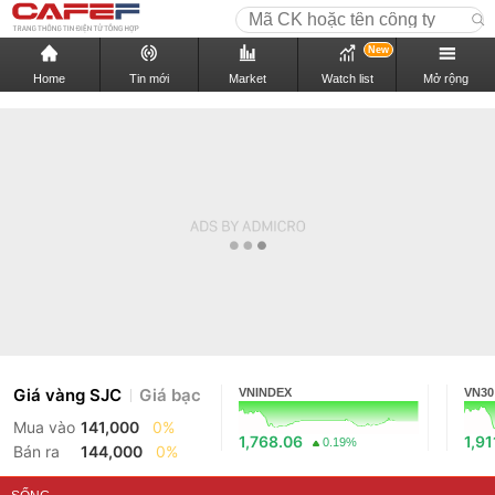
New
Home
Tin mới
Market
Watch list
Mở rộng
Giá vàng SJC
Giá bạc
VNINDEX
VN30
Mua vào
141,000
0%
1,768.06
1,91
0.19%
Bán ra
144,000
0%