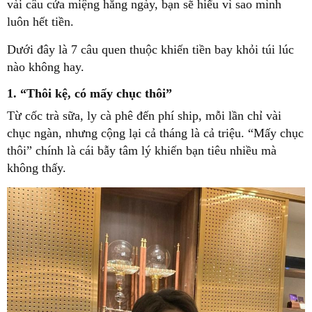
vài câu cửa miệng hằng ngày, bạn sẽ hiểu vì sao mình
luôn hết tiền.
Dưới đây là 7 câu quen thuộc khiến tiền bay khỏi túi lúc
nào không hay.
1. “Thôi kệ, có mấy chục thôi”
Từ cốc trà sữa, ly cà phê đến phí ship, mỗi lần chỉ vài
chục ngàn, nhưng cộng lại cả tháng là cả triệu. “Mấy chục
thôi” chính là cái bẫy tâm lý khiến bạn tiêu nhiều mà
không thấy.