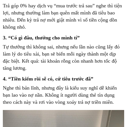
Trả góp 0% hay dịch vụ “mua trước trả sau” nghe thì tiện
lợi, nhưng thường làm bạn quên mất mình đã tiêu bao
nhiêu. Đến kỳ trả nợ mới giật mình vì số tiền cộng dồn
không nhỏ.
3. “Có gì đâu, thưởng cho mình tí”
Tự thưởng thì không sai, nhưng nếu lần nào cũng lấy đó
làm lý do tiêu xài, bạn sẽ biến mỗi ngày thành một dịp
đặc biệt. Kết quả: tài khoản rỗng còn nhanh hơn tốc độ
tăng lương.
4. “Tiền kiếm rồi sẽ có, cứ tiêu trước đã”
Nghe thì bản lĩnh, nhưng đây là kiểu suy nghĩ dễ khiến
bạn lao vào nợ nần. Không ít người dùng thẻ tín dụng
theo cách này và rơi vào vòng xoáy trả nợ triền miên.