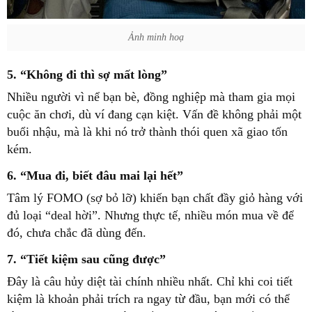
Ảnh minh hoạ
5. “Không đi thì sợ mất lòng”
Nhiều người vì nể bạn bè, đồng nghiệp mà tham gia mọi
cuộc ăn chơi, dù ví đang cạn kiệt. Vấn đề không phải một
buổi nhậu, mà là khi nó trở thành thói quen xã giao tốn
kém.
6. “Mua đi, biết đâu mai lại hết”
Tâm lý FOMO (sợ bỏ lỡ) khiến bạn chất đầy giỏ hàng với
đủ loại “deal hời”. Nhưng thực tế, nhiều món mua về để
đó, chưa chắc đã dùng đến.
7. “Tiết kiệm sau cũng được”
Đây là câu hủy diệt tài chính nhiều nhất. Chỉ khi coi tiết
kiệm là khoản phải trích ra ngay từ đầu, bạn mới có thể