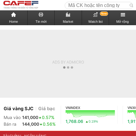
New
Home
Tin mới
Market
Watch list
Mở rộng
Giá vàng SJC
Giá bạc
VNINDEX
VN30
Mua vào
141,000
0.57%
1,768.06
1,91
0.19%
Bán ra
144,000
0.56%