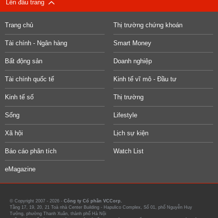
Lên đầu trang
Trang chủ
Thị trường chứng khoán
Tài chính - Ngân hàng
Smart Money
Bất động sản
Doanh nghiệp
Tài chính quốc tế
Kinh tế vĩ mô - Đầu tư
Kinh tế số
Thị trường
Sống
Lifestyle
Xã hội
Lịch sự kiện
Báo cáo phân tích
Watch List
eMagazine
© Copyright 2007 - 2026 -
Công ty Cổ phần VCCorp.
Tầng 17, 19, 20, 21 Toà nhà Center Building - Hapulico Complex, Số 01, phố Nguyễn Huy
Tưởng, phường Thanh Xuân, thành phố Hà Nội