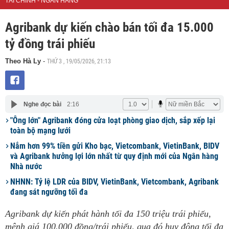
TÀI CHÍNH - NGÂN HÀNG
Agribank dự kiến chào bán tối đa 15.000
tỷ đồng trái phiếu
THỨ 3 , 19/05/2026, 21:13
Theo Hà Ly
-
Nghe đọc bài
2:16
"Ông lớn" Agribank đóng cửa loạt phòng giao dịch, sắp xếp lại
toàn bộ mạng lưới
Nắm hơn 99% tiền gửi Kho bạc, Vietcombank, VietinBank, BIDV
và Agribank hưởng lợi lớn nhất từ quy định mới của Ngân hàng
Nhà nước
NHNN: Tỷ lệ LDR của BIDV, VietinBank, Vietcombank, Agribank
đang sát ngưỡng tối đa
Agribank dự kiến phát hành tối đa 150 triệu trái phiếu,
mệnh giá 100.000 đồng/trái phiếu, qua đó huy động tối đa