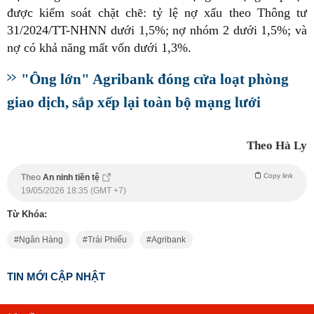
được kiểm soát chặt chẽ: tỷ lệ nợ xấu theo Thông tư
31/2024/TT-NHNN dưới 1,5%; nợ nhóm 2 dưới 1,5%; và
nợ có khả năng mất vốn dưới 1,3%.
"Ông lớn" Agribank đóng cửa loạt phòng
giao dịch, sắp xếp lại toàn bộ mạng lưới
Theo Hà Ly
Copy link
Theo
An ninh tiền tệ
19/05/2026 18:35 (GMT +7)
Từ Khóa:
Ngân Hàng
Trái Phiếu
Agribank
TIN MỚI CẬP NHẬT