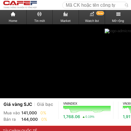
New
Home
Tin mới
Market
Watch list
Mở rộng
Giá vàng SJC
Giá bạc
VNINDEX
VN30
Mua vào
141,000
0%
1,768.06
1,91
0.19%
Bán ra
144,000
0%