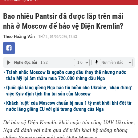
TÀI CHÍNH QUỐC TẾ
Bao nhiêu Pantsir đã được lắp trên mái
nhà ở Moscow để bảo vệ Điện Kremlin?
THỨ 2 , 01/06/2026, 12:53
Theo Hoàng Vân
-
Nghe đọc bài
1:32
Tránh nhắc Moscow là nguồn cung dầu thay thế nhưng nước
thân Mỹ lại âm thầm mua 720.000 thùng dầu Nga
Quốc gia láng giềng Nga báo tin buồn cho Ukraine, 'chặn đứng'
việc Kyiv định tịch thu tài sản của Moscow
Khách 'ruột' của Moscow chuẩn bị mua 1 tỷ mét khối khí đốt từ
nước láng giềng EU với giá tương đương của Nga
Để bảo vệ Điện Kremlin khỏi cuộc tấn công UAV Ukraine,
Nga đã dành vài năm qua để triển khai hệ thống phòng
không Pantsir trên mái nhà khắp Moscow.