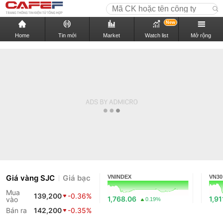
New
Home
Tin mới
Market
Watch list
Mở rộng
Giá vàng SJC
Giá bạc
VNINDEX
VN30
Mua
139,200
-0.36%
1,768.06
1,91
vào
0.19%
Bán ra
142,200
-0.35%