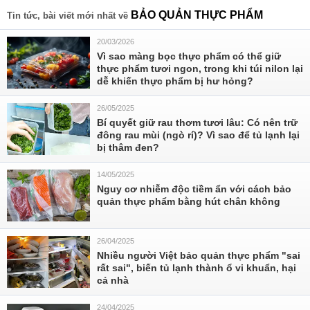
BẢO QUẢN THỰC PHẨM
Tin tức, bài viết mới nhất về
20/03/2026
Vì sao màng bọc thực phẩm có thể giữ
thực phẩm tươi ngon, trong khi túi nilon lại
dễ khiến thực phẩm bị hư hỏng?
26/05/2025
Bí quyết giữ rau thơm tươi lâu: Có nên trữ
đông rau mùi (ngò rí)? Vì sao để tủ lạnh lại
bị thâm đen?
14/05/2025
Nguy cơ nhiễm độc tiềm ẩn với cách bảo
quản thực phẩm bằng hút chân không
26/04/2025
Nhiều người Việt bảo quản thực phẩm "sai
rất sai", biến tủ lạnh thành ổ vi khuẩn, hại
cả nhà
24/04/2025