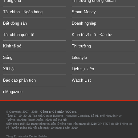
Trang chủ
Thị trường chứng khoán
Tài chính - Ngân hàng
Smart Money
Bất động sản
Doanh nghiệp
Tài chính quốc tế
Kinh tế vĩ mô - Đầu tư
Kinh tế số
Thị trường
Sống
Lifestyle
Xã hội
Lịch sự kiện
Báo cáo phân tích
Watch List
eMagazine
© Copyright 2007 - 2026 -
Công ty Cổ phần VCCorp.
Tầng 17, 19, 20, 21 Toà nhà Center Building - Hapulico Complex, Số 01, phố Nguyễn Huy
Tưởng, phường Thanh Xuân, thành phố Hà Nội
Giấy phép thiết lập trang thông tin điện tử tổng hợp trên mạng số 2216/GP-TTĐT do Sở Thông tin
và Truyền thông Hà Nội cấp ngày 10 tháng 4 năm 2019.
Tầng 21, tòa nhà Center Building.