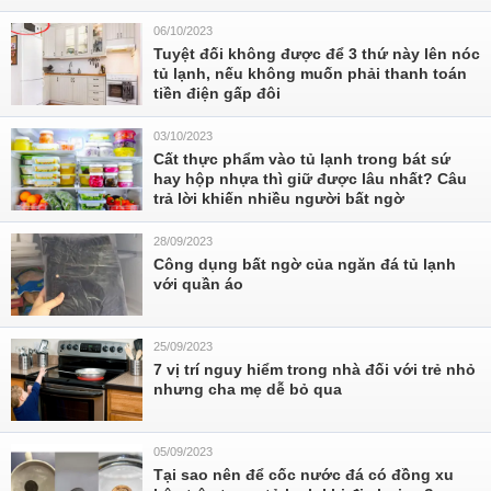
06/10/2023
Tuyệt đối không được để 3 thứ này lên nóc
tủ lạnh, nếu không muốn phải thanh toán
tiền điện gấp đôi
03/10/2023
Cất thực phẩm vào tủ lạnh trong bát sứ
hay hộp nhựa thì giữ được lâu nhất? Câu
trả lời khiến nhiều người bất ngờ
28/09/2023
Công dụng bất ngờ của ngăn đá tủ lạnh
với quần áo
25/09/2023
7 vị trí nguy hiểm trong nhà đối với trẻ nhỏ
nhưng cha mẹ dễ bỏ qua
05/09/2023
Tại sao nên để cốc nước đá có đồng xu