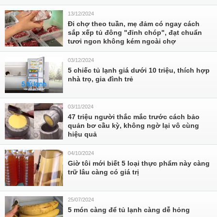
13/12/2024
Đi chợ theo tuần, mẹ đảm có ngay cách
sắp xếp tủ đông "đỉnh chóp", đạt chuẩn
tươi ngon không kém ngoài chợ
03/12/2024
5 chiếc tủ lạnh giá dưới 10 triệu, thích hợp
nhà trọ, gia đình trẻ
03/11/2024
47 triệu người thắc mắc trước cách bảo
quản bơ cầu kỳ, không ngờ lại vô cùng
hiệu quả
04/10/2024
Giờ tôi mới biết 5 loại thực phẩm này càng
trữ lâu càng có giá trị
25/07/2024
5 món càng để tủ lạnh càng dễ hỏng