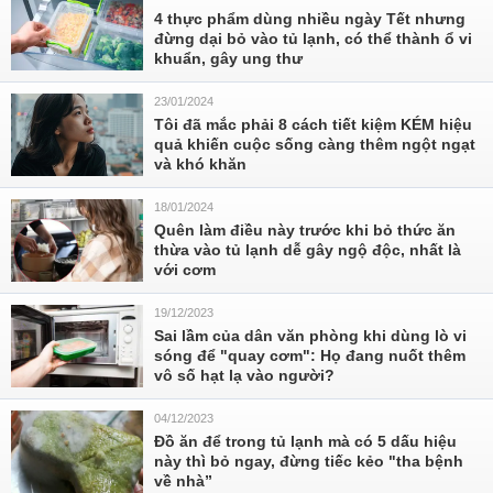
4 thực phẩm dùng nhiều ngày Tết nhưng
đừng dại bỏ vào tủ lạnh, có thể thành ổ vi
khuẩn, gây ung thư
23/01/2024
Tôi đã mắc phải 8 cách tiết kiệm KÉM hiệu
quả khiến cuộc sống càng thêm ngột ngạt
và khó khăn
18/01/2024
Quên làm điều này trước khi bỏ thức ăn
thừa vào tủ lạnh dễ gây ngộ độc, nhất là
với cơm
19/12/2023
Sai lầm của dân văn phòng khi dùng lò vi
sóng để "quay cơm": Họ đang nuốt thêm
vô số hạt lạ vào người?
04/12/2023
Đồ ăn để trong tủ lạnh mà có 5 dấu hiệu
này thì bỏ ngay, đừng tiếc kẻo "tha bệnh
về nhà”