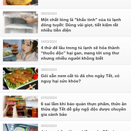
09/03/2024
Một chất lỏng là "khắc tinh" của tủ lạnh
đóng tuyết: Dùng vài giọt, tiết kiệm rất
nhiều tiền điện
04/03/2024
4 thứ để lâu trong tủ lạnh sẽ hóa thành
“thuốc độc” hại gan, mang tới ung thư
nhưng nhiều người không biết
09/02/2024
Gói sẵn nem cất tủ đá cho ngày Tết, có
nguy hại sức khỏe?
07/02/2024
6 sai lầm khi bảo quản thực phẩm, thức ăn
thừa dịp Tết dễ gây ngộ độc được chuyên
gia cảnh báo
05/02/2024