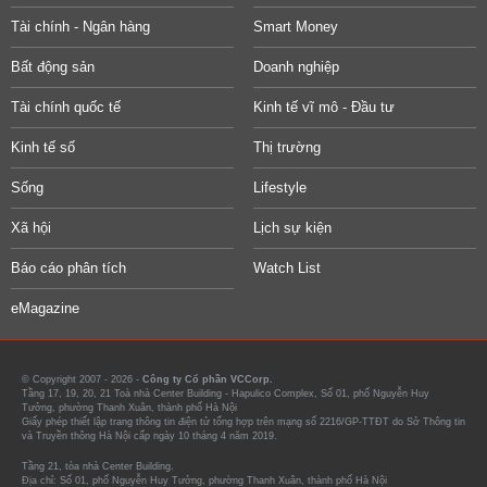
Tài chính - Ngân hàng
Smart Money
Bất động sản
Doanh nghiệp
Tài chính quốc tế
Kinh tế vĩ mô - Đầu tư
Kinh tế số
Thị trường
Sống
Lifestyle
Xã hội
Lịch sự kiện
Báo cáo phân tích
Watch List
eMagazine
© Copyright 2007 - 2026 -
Công ty Cổ phần VCCorp.
Tầng 17, 19, 20, 21 Toà nhà Center Building - Hapulico Complex, Số 01, phố Nguyễn Huy
Tưởng, phường Thanh Xuân, thành phố Hà Nội
Giấy phép thiết lập trang thông tin điện tử tổng hợp trên mạng số 2216/GP-TTĐT do Sở Thông tin
và Truyền thông Hà Nội cấp ngày 10 tháng 4 năm 2019.
Tầng 21, tòa nhà Center Building.
Địa chỉ: Số 01, phố Nguyễn Huy Tưởng, phường Thanh Xuân, thành phố Hà Nội