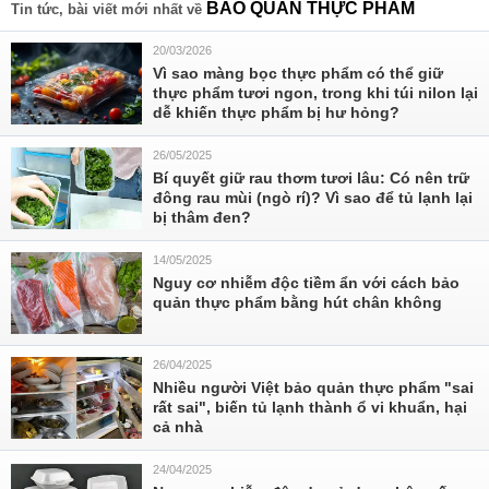
BẢO QUẢN THỰC PHẨM
Tin tức, bài viết mới nhất về
20/03/2026
Vì sao màng bọc thực phẩm có thể giữ
thực phẩm tươi ngon, trong khi túi nilon lại
dễ khiến thực phẩm bị hư hỏng?
26/05/2025
Bí quyết giữ rau thơm tươi lâu: Có nên trữ
đông rau mùi (ngò rí)? Vì sao để tủ lạnh lại
bị thâm đen?
14/05/2025
Nguy cơ nhiễm độc tiềm ẩn với cách bảo
quản thực phẩm bằng hút chân không
26/04/2025
Nhiều người Việt bảo quản thực phẩm "sai
rất sai", biến tủ lạnh thành ổ vi khuẩn, hại
cả nhà
24/04/2025