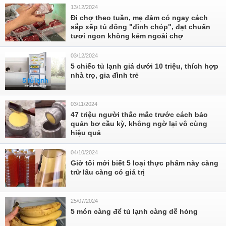
13/12/2024
Đi chợ theo tuần, mẹ đảm có ngay cách
sắp xếp tủ đông "đỉnh chóp", đạt chuẩn
tươi ngon không kém ngoài chợ
03/12/2024
5 chiếc tủ lạnh giá dưới 10 triệu, thích hợp
nhà trọ, gia đình trẻ
03/11/2024
47 triệu người thắc mắc trước cách bảo
quản bơ cầu kỳ, không ngờ lại vô cùng
hiệu quả
04/10/2024
Giờ tôi mới biết 5 loại thực phẩm này càng
trữ lâu càng có giá trị
25/07/2024
5 món càng để tủ lạnh càng dễ hỏng