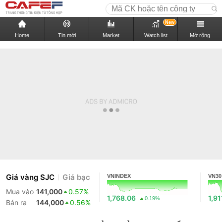
New
Home
Tin mới
Market
Watch list
Mở rộng
Giá vàng SJC
Giá bạc
VNINDEX
VN30
Mua vào
141,000
0.57%
1,768.06
1,91
0.19%
Bán ra
144,000
0.56%