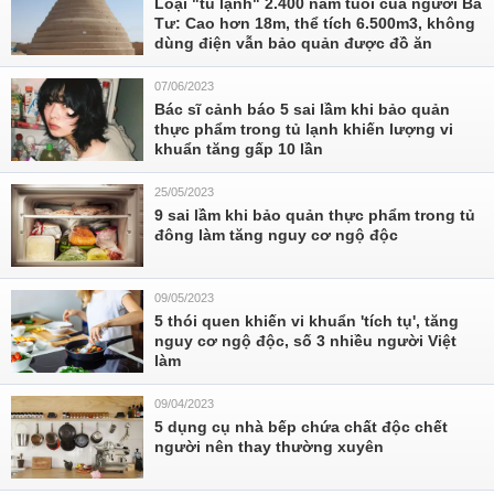
Loại "tủ lạnh" 2.400 năm tuổi của người Ba
Tư: Cao hơn 18m, thể tích 6.500m3, không
dùng điện vẫn bảo quản được đồ ăn
07/06/2023
Bác sĩ cảnh báo 5 sai lầm khi bảo quản
thực phẩm trong tủ lạnh khiến lượng vi
khuẩn tăng gấp 10 lần
25/05/2023
9 sai lầm khi bảo quản thực phẩm trong tủ
đông làm tăng nguy cơ ngộ độc
09/05/2023
5 thói quen khiến vi khuẩn 'tích tụ', tăng
nguy cơ ngộ độc, số 3 nhiều người Việt
làm
09/04/2023
5 dụng cụ nhà bếp chứa chất độc chết
người nên thay thường xuyên