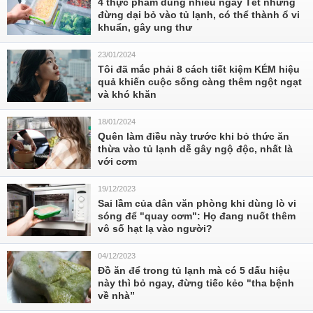
4 thực phẩm dùng nhiều ngày Tết nhưng
đừng dại bỏ vào tủ lạnh, có thể thành ổ vi
khuẩn, gây ung thư
23/01/2024
Tôi đã mắc phải 8 cách tiết kiệm KÉM hiệu
quả khiến cuộc sống càng thêm ngột ngạt
và khó khăn
18/01/2024
Quên làm điều này trước khi bỏ thức ăn
thừa vào tủ lạnh dễ gây ngộ độc, nhất là
với cơm
19/12/2023
Sai lầm của dân văn phòng khi dùng lò vi
sóng để "quay cơm": Họ đang nuốt thêm
vô số hạt lạ vào người?
04/12/2023
Đồ ăn để trong tủ lạnh mà có 5 dấu hiệu
này thì bỏ ngay, đừng tiếc kẻo "tha bệnh
về nhà”