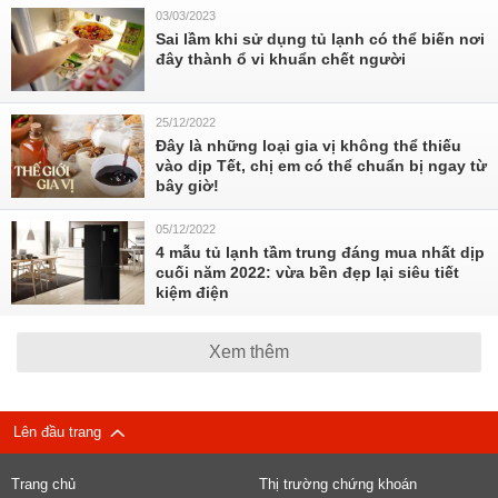
03/03/2023
Sai lầm khi sử dụng tủ lạnh có thể biến nơi
đây thành ổ vi khuẩn chết người
25/12/2022
Đây là những loại gia vị không thể thiếu
vào dịp Tết, chị em có thể chuẩn bị ngay từ
bây giờ!
05/12/2022
4 mẫu tủ lạnh tầm trung đáng mua nhất dịp
cuối năm 2022: vừa bền đẹp lại siêu tiết
kiệm điện
Xem thêm
Lên đầu trang
Trang chủ
Thị trường chứng khoán