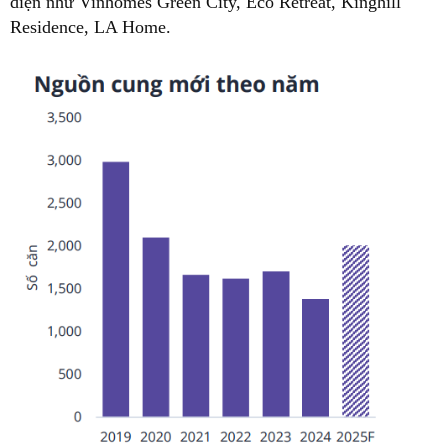
diện như Vinhomes Green City, Eco Retreat, Kinghill
Residence, LA Home.