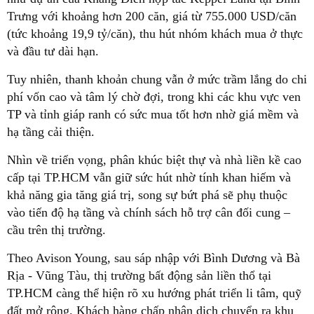
Trưng với khoảng hơn 200 căn, giá từ 755.000 USD/căn
(tức khoảng 19,9 tỷ/căn), thu hút nhóm khách mua ở thực
và đầu tư dài hạn.
Tuy nhiên, thanh khoản chung vẫn ở mức trầm lắng do chi
phí vốn cao và tâm lý chờ đợi, trong khi các khu vực ven
TP và tỉnh giáp ranh có sức mua tốt hơn nhờ giá mềm và
hạ tầng cải thiện.
Nhìn về triển vọng, phân khúc biệt thự và nhà liền kề cao
cấp tại TP.HCM vẫn giữ sức hút nhờ tính khan hiếm và
khả năng gia tăng giá trị, song sự bứt phá sẽ phụ thuộc
vào tiến độ hạ tầng và chính sách hỗ trợ cân đối cung –
cầu trên thị trường.
Theo Avison Young, sau sáp nhập với Bình Dương và Bà
Rịa - Vũng Tàu, thị trường bất động sản liền thổ tại
TP.HCM càng thể hiện rõ xu hướng phát triển li tâm, quỹ
đất mở rộng. Khách hàng chấp nhận dịch chuyển ra khu