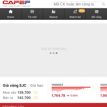
New
Home
Tin mới
Market
Watch list
Mở rộng
Giá vàng SJC
Giá bạc
VNINDEX
VN30
Mua vào
139,700
0%
1,764.78
1,9
-0.66%
Bán ra
142,700
0%