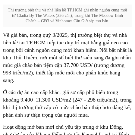
Thị trường biệt thự và nhà liền kề TP.HCM ghi nhận nguồn cung mới
từ Gladia By The Waters (226 căn), trong khi The Meadow Bình
Chánh – GĐ3 và Vinhomes Cần Giờ sắp mở bán.
Về giá bán, trong quý 3/2025, thị trường biệt thự và nhà
liền kề tại TP.HCM tiếp tục duy trì mặt bằng giá neo cao
trong bối cảnh nguồn cung mới khan hiếm. Nổi bật nhất là
khu Thủ Thiêm, nơi một số biệt thự siêu sang đã ghi nhận
mức giá chào bán tiệm cận 37.700 USD/ (tương đương
993 triệu/m2), thiết lập mốc mới cho phân khúc hạng
sang.
Ở các dự án cao cấp khác, giá sơ cấp phổ biến trong
khoảng 9.400–11.300 USD/m2 (247 - 298 triệu/m2), trong
khi thị trường thứ cấp có mức chào bán thấp hơn đáng kể,
phản ánh sự thận trọng của người mua.
Hoạt động mở bán mới chủ yếu tập trung ở khu Đông,
như dự án của Khang Điền hợp tác Keppel Land tại Bình