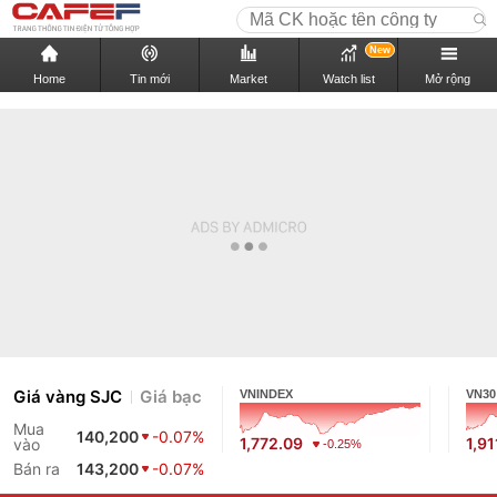
New
Home
Tin mới
Market
Watch list
Mở rộng
Giá vàng SJC
Giá bạc
VNINDEX
VN30
Mua
140,200
-0.07%
1,772.09
1,91
vào
-0.25%
Bán ra
143,200
-0.07%