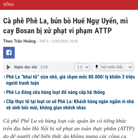
SỐNG
Cà phê Phê La, bún bò Huế Ngự Uyển, mì
cay Bosan bị xử phạt vi phạm ATTP
THỨ 3 , 12/05/2026, 10:55
Theo Trần Hoàng
-
Nghe đọc bài
3:29
Phê La “khai tử” size nhỏ, giá chạm mốc 80.000/ ly khiến 3 triệu
người tranh luận
Phê La đóng cửa hàng loạt để nâng cấp hệ thống
Clip thực tế tại loạt cơ sở Phê La: Khách hàng ngán ngẩm vì nhà
vệ sinh bốc mùi, không gian nhếch nhác
Cà phê Phê La và hàng loạt các quán ăn có tiếng khác
trên địa bàn Hà Nội bị xử phạt an toàn thực phẩm (ATTP)
do để người chế biến thức ăn không mang các công cụ