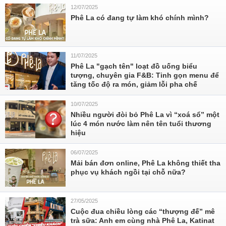
12/07/2025
Phê La có đang tự làm khó chính mình?
11/07/2025
Phê La "gạch tên" loạt đồ uống biểu
tượng, chuyên gia F&B: Tinh gọn menu để
tăng tốc độ ra món, giảm lỗi pha chế
10/07/2025
Nhiều người đòi bỏ Phê La vì “xoá sổ” một
lúc 4 món nước làm nên tên tuổi thương
hiệu
06/07/2025
Mải bán đơn online, Phê La không thiết tha
phục vụ khách ngồi tại chỗ nữa?
27/05/2025
Cuộc đua chiều lòng các “thượng đế” mê
trà sữa: Anh em cùng nhà Phê La, Katinat