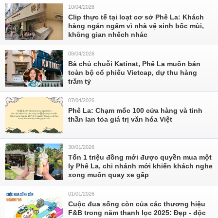
10/04/2026
Clip thực tế tại loạt cơ sở Phê La: Khách
hàng ngán ngẩm vì nhà vệ sinh bốc mùi,
không gian nhếch nhác
08/04/2026
Bà chủ chuỗi Katinat, Phê La muốn bán
toàn bộ cổ phiếu Vietcap, dự thu hàng
trăm tỷ
07/04/2026
Phê La: Chạm mốc 100 cửa hàng và tinh
thần lan tỏa giá trị văn hóa Việt
30/01/2026
Tốn 1 triệu đồng mới được quyền mua một
ly Phê La, chi nhánh mới khiến khách nghe
xong muốn quay xe gấp
01/01/2026
Cuộc đua sống còn của các thương hiệu
F&B trong năm thanh lọc 2025: Đẹp - độc