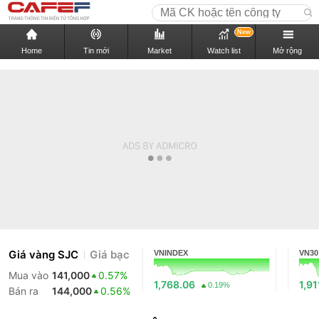
New
Home
Tin mới
Market
Watch list
Mở rộng
Giá vàng SJC
Giá bạc
VNINDEX
VN30
Mua vào
141,000
0.57%
1,768.06
1,91
0.19%
Bán ra
144,000
0.56%