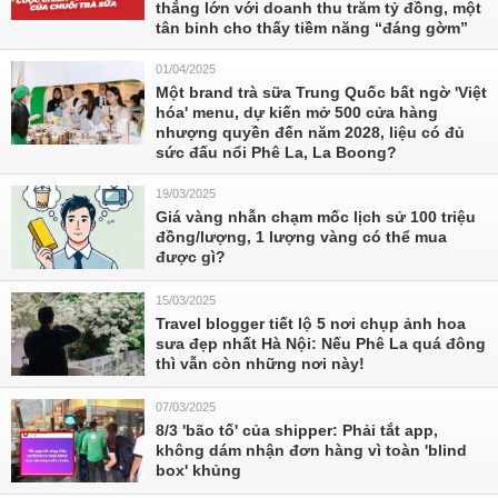
thắng lớn với doanh thu trăm tỷ đồng, một
tân binh cho thấy tiềm năng “đáng gờm”
01/04/2025
Một brand trà sữa Trung Quốc bất ngờ 'Việt
hóa' menu, dự kiến mở 500 cửa hàng
nhượng quyền đến năm 2028, liệu có đủ
sức đấu nổi Phê La, La Boong?
19/03/2025
Giá vàng nhẫn chạm mốc lịch sử 100 triệu
đồng/lượng, 1 lượng vàng có thể mua
được gì?
15/03/2025
Travel blogger tiết lộ 5 nơi chụp ảnh hoa
sưa đẹp nhất Hà Nội: Nếu Phê La quá đông
thì vẫn còn những nơi này!
07/03/2025
8/3 'bão tố' của shipper: Phải tắt app,
không dám nhận đơn hàng vì toàn 'blind
box' khủng