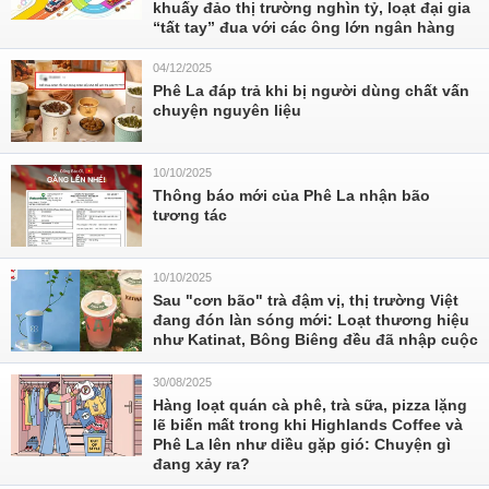
khuấy đảo thị trường nghìn tỷ, loạt đại gia
“tất tay” đua với các ông lớn ngân hàng
04/12/2025
Phê La đáp trả khi bị người dùng chất vấn
chuyện nguyên liệu
10/10/2025
Thông báo mới của Phê La nhận bão
tương tác
10/10/2025
Sau "cơn bão" trà đậm vị, thị trường Việt
đang đón làn sóng mới: Loạt thương hiệu
như Katinat, Bông Biêng đều đã nhập cuộc
30/08/2025
Hàng loạt quán cà phê, trà sữa, pizza lặng
lẽ biến mất trong khi Highlands Coffee và
Phê La lên như diều gặp gió: Chuyện gì
đang xảy ra?