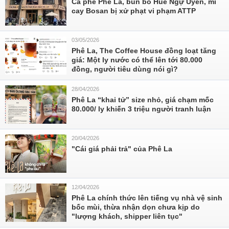
Cà phê Phê La, bún bò Huế Ngự Uyển, mì
cay Bosan bị xử phạt vi phạm ATTP
03/05/2026
Phê La, The Coffee House đồng loạt tăng
giá: Một ly nước có thể lên tới 80.000
đồng, người tiêu dùng nói gì?
28/04/2026
Phê La “khai tử” size nhỏ, giá chạm mốc
80.000/ ly khiến 3 triệu người tranh luận
20/04/2026
"Cái giá phải trả" của Phê La
12/04/2026
Phê La chính thức lên tiếng vụ nhà vệ sinh
bốc mùi, thừa nhận dọn chưa kịp do
"lượng khách, shipper liên tục"