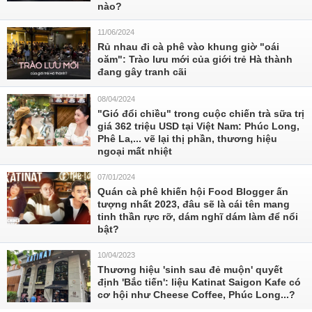
nào?
11/06/2024
Rủ nhau đi cà phê vào khung giờ "oái
oăm": Trào lưu mới của giới trẻ Hà thành
đang gây tranh cãi
08/04/2024
"Gió đổi chiều" trong cuộc chiến trà sữa trị
giá 362 triệu USD tại Việt Nam: Phúc Long,
Phê La,... vẽ lại thị phần, thương hiệu
ngoại mất nhiệt
07/01/2024
Quán cà phê khiến hội Food Blogger ấn
tượng nhất 2023, đâu sẽ là cái tên mang
tinh thần rực rỡ, dám nghĩ dám làm để nổi
bật?
10/04/2023
Thương hiệu 'sinh sau đẻ muộn' quyết
định 'Bắc tiến': liệu Katinat Saigon Kafe có
cơ hội như Cheese Coffee, Phúc Long...?