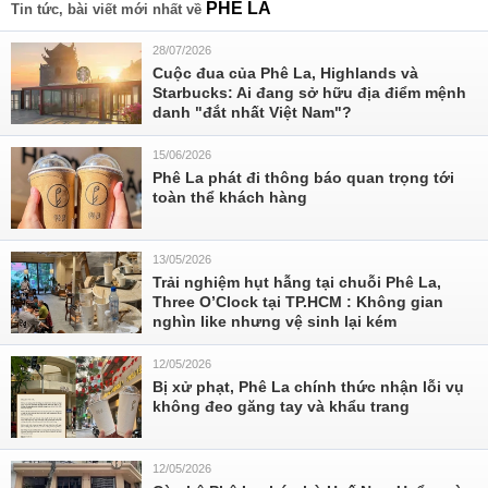
PHÊ LA
Tin tức, bài viết mới nhất về
28/07/2026
Cuộc đua của Phê La, Highlands và
Starbucks: Ai đang sở hữu địa điểm mệnh
danh "đắt nhất Việt Nam"?
15/06/2026
Phê La phát đi thông báo quan trọng tới
toàn thể khách hàng
13/05/2026
Trải nghiệm hụt hẫng tại chuỗi Phê La,
Three O’Clock tại TP.HCM : Không gian
nghìn like nhưng vệ sinh lại kém
12/05/2026
Bị xử phạt, Phê La chính thức nhận lỗi vụ
không đeo găng tay và khẩu trang
12/05/2026