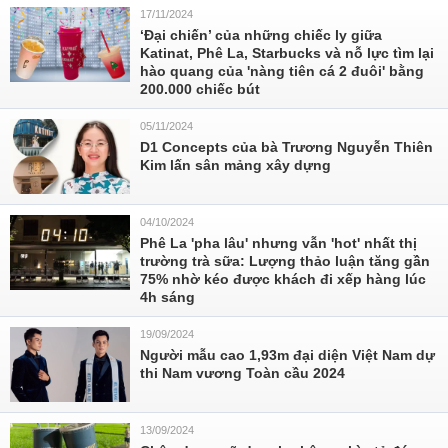
17/11/2024
‘Đại chiến’ của những chiếc ly giữa
Katinat, Phê La, Starbucks và nỗ lực tìm lại
hào quang của 'nàng tiên cá 2 đuôi' bằng
200.000 chiếc bút
05/11/2024
D1 Concepts của bà Trương Nguyễn Thiên
Kim lấn sân mảng xây dựng
04/10/2024
Phê La 'pha lâu' nhưng vẫn 'hot' nhất thị
trường trà sữa: Lượng thảo luận tăng gần
75% nhờ kéo được khách đi xếp hàng lúc
4h sáng
19/09/2024
Người mẫu cao 1,93m đại diện Việt Nam dự
thi Nam vương Toàn cầu 2024
13/09/2024