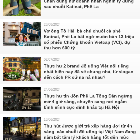
Chân dung nữ doanh nhân nghìn tỷ đứng
sau chuỗi Katinat, Phê La
28/08/2024
Vợ ông Tô Hải, bà chủ chuỗi cà phê
Katinat, Phê La bất ngờ muốn bán 13 triệu
cổ phiếu Chứng khoán Vietcap (VCI), dự
thu hơn 600 tỷ
02/07/2024
Thực hư 2 brand đồ uống Việt nổi tiếng
nhất hiện nay đã về chung nhà, từ slogan
đến cách PR cứ na ná nhau?
24/06/2024
Thực hư tin đồn Phê La Tông Đản ngừng
mở 4 giờ sáng, chuyển sang nơi ngắm
bình mình cực đỉnh khác tại Hà Nội
18/06/2024
Thu hút được giới trẻ xếp hàng đợi từ 4h
sáng, các chuỗi đồ uống tại Việt Nam đang
nắm bắt tâm lý khách hàng tốt đến mức