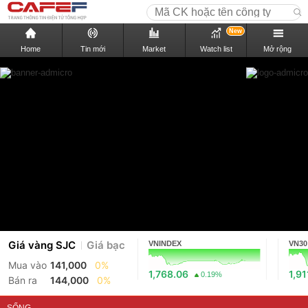
New
Home
Tin mới
Market
Watch list
Mở rộng
Giá vàng SJC
Giá bạc
VNINDEX
VN30
Mua vào
141,000
0%
1,768.06
1,91
0.19%
Bán ra
144,000
0%