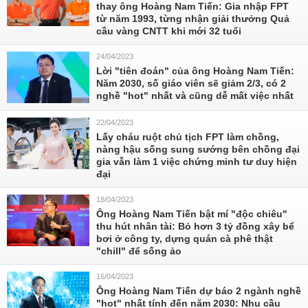
thay ông Hoàng Nam Tiến: Gia nhập FPT
từ năm 1993, từng nhận giải thưởng Quả
cầu vàng CNTT khi mới 32 tuổi
24/04/2023
Lời "tiên đoán" của ông Hoàng Nam Tiến:
Năm 2030, số giáo viên sẽ giảm 2/3, có 2
nghề "hot" nhất và cũng dễ mất việc nhất
22/04/2023
Lấy cháu ruột chủ tịch FPT làm chồng,
nàng hậu sống sung sướng bên chồng đại
gia vẫn làm 1 việc chứng minh tư duy hiện
đại
18/04/2023
Ông Hoàng Nam Tiến bật mí "độc chiêu"
thu hút nhân tài: Bỏ hơn 3 tỷ đồng xây bể
bơi ở công ty, dựng quán cà phê thật
"chill" để sống ảo
16/04/2023
Ông Hoàng Nam Tiến dự báo 2 ngành nghề
"hot" nhất tính đến năm 2030: Nhu cầu