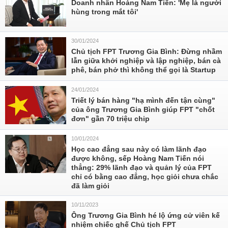
Doanh nhân Hoàng Nam Tiến: 'Mẹ là người
hùng trong mắt tôi'
30/01/2024
Chủ tịch FPT Trương Gia Bình: Đừng nhầm
lẫn giữa khởi nghiệp và lập nghiệp, bán cà
phê, bán phở thì không thể gọi là Startup
24/01/2024
Triết lý bán hàng "hạ mình đến tận cùng"
của ông Trương Gia Bình giúp FPT "chốt
đơn" gần 70 triệu chip
10/01/2024
Học cao đẳng sau này có làm lãnh đạo
được không, sếp Hoàng Nam Tiến nói
thẳng: 29% lãnh đạo và quản lý của FPT
chỉ có bằng cao đẳng, học giỏi chưa chắc
đã làm giỏi
10/11/2023
Ông Trương Gia Bình hé lộ ứng cử viên kế
nhiệm chiếc ghế Chủ tịch FPT