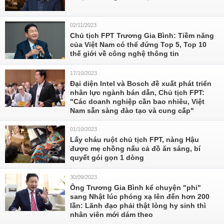
02/11/2023
Chủ tịch FPT Trương Gia Bình: Tiềm năng
của Việt Nam có thể đứng Top 5, Top 10
thế giới về công nghệ thông tin
17/10/2023
Đại diện Intel và Bosch đề xuất phát triển
nhân lực ngành bán dẫn, Chủ tịch FPT:
"Các doanh nghiệp cần bao nhiêu, Việt
Nam sẵn sàng đào tạo và cung cấp"
01/10/2023
Lấy cháu ruột chủ tịch FPT, nàng Hậu
được mẹ chồng nấu cả đồ ăn sáng, bí
quyết gói gọn 1 dòng
30/09/2023
Ông Trương Gia Bình kể chuyện "phi"
sang Nhật lúc phóng xạ lên đến hơn 200
lần: Lãnh đạo phải thật lòng hy sinh thì
nhân viên mới dám theo