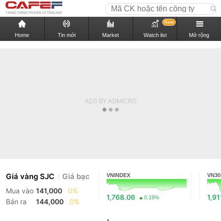
New
Home
Tin mới
Market
Watch list
Mở rộng
Giá vàng SJC
Giá bạc
VNINDEX
VN30
Mua vào
141,000
0%
1,768.06
1,91
0.19%
Bán ra
144,000
0%