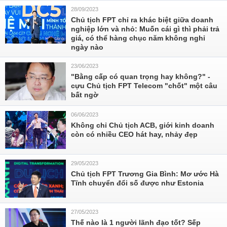
28/09/2023
Chủ tịch FPT chỉ ra khác biệt giữa doanh
nghiệp lớn và nhỏ: Muốn cái gì thì phải trả
giá, có thể hàng chục năm không nghỉ
ngày nào
23/06/2023
"Bằng cấp có quan trọng hay không?" -
cựu Chủ tịch FPT Telecom "chốt" một câu
bất ngờ
06/06/2023
Không chỉ Chủ tịch ACB, giới kinh doanh
còn có nhiều CEO hát hay, nhảy đẹp
29/05/2023
Chủ tịch FPT Trương Gia Bình: Mơ ước Hà
Tĩnh chuyển đổi số được như Estonia
27/05/2023
Thế nào là 1 người lãnh đạo tốt? Sếp