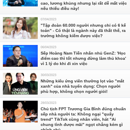
cao, lương khủng nhưng lại rất dễ mất việc
nếu thiếu điều này!
07/04/2023
"Tập đoàn 60.000 người nhưng chỉ có 6 kế
toán" - Có thật là ngành này đã thất thế, ra
trường không kiếm được việc?
06/04/2023
Sếp Hoàng Nam Tiến nhắn nhủ GenZ: 'Học
điểm cao thì tốt nhưng đừng làm thủ khoa'
vì 1 lý do khi đi xin việc
30/03/2023
Những kiểu ứng viên thường lọt vào "mắt
xanh" của nhà tuyển dụng: Chọn người
phù hợp, không chọn người giỏi!
28/03/2023
Chủ tịch FPT Trương Gia Bình đúng chuẩn
sếp nhà người ta: Không ngại "quẩy
trend" TikTok cùng nhân viên, hát "Ai
chung tình được mãi" ngọt chẳng kém gì
chính chủ