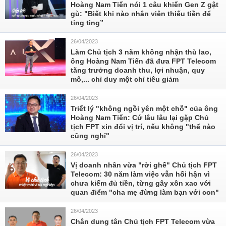
Hoàng Nam Tiến nói 1 câu khiến Gen Z gật
gù: "Biết khi nào nhân viên thiếu tiền để
ting ting”
26/04/2023
Làm Chủ tịch 3 năm không nhận thù lao,
ông Hoàng Nam Tiến đã đưa FPT Telecom
tăng trưởng doanh thu, lợi nhuận, quy
mô,... chỉ duy một chỉ tiêu giảm
26/04/2023
Triết lý "không ngồi yên một chỗ" của ông
Hoàng Nam Tiến: Cứ lâu lâu lại gặp Chủ
tịch FPT xin đổi vị trí, nếu không "thể nào
cũng nghỉ"
26/04/2023
Vị doanh nhân vừa "rời ghế" Chủ tịch FPT
Telecom: 30 năm làm việc vẫn hối hận vì
chưa kiếm đủ tiền, từng gây xôn xao với
quan điểm "cha mẹ đừng làm bạn với con"
26/04/2023
Chân dung tân Chủ tịch FPT Telecom vừa