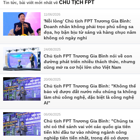
CHỦ TỊCH FPT
Tin tức, bài viết mới nhất về
11/06/2026
'Nỗi lòng' Chủ tịch FPT Trương Gia Bình:
Doanh nhân không phải trọc phú sống sa
đọa, họ bận bịu từ sáng và hàng chục năm
không có ngày nghỉ
24/08/2025
Chủ tịch FPT Trương Gia Bình nói về con
đường phát triển nhiều thách thức, nhưng
cũng mở ra cơ hội lớn cho Việt Nam
20/06/2025
Chủ tịch FPT Trương Gia Bình: "Không thể
bảo vệ được đất nước nếu chúng ta không
làm chủ công nghệ, đặc biệt là công nghệ
AI"
06/06/2025
Chủ tịch FPT Trương Gia Bình: "Chúng ta
chỉ có thể sánh vai với các quốc gia tiên
tiến khi đầu tư vào những ngành công
nghiệp tiên tiến nhất, trong đó có dược