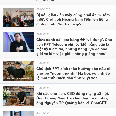
27/03/2023
Bị nói 'giàu đến mấy cũng phải ăn mì tôm
thôi', Chủ tịch Hoàng Nam Tiến lên tiếng
đính chính: Sự thật là gì?
24/03/2023
Giữa tranh cãi loạt bằng ĐH 'vô dụng', Chủ
tịch FPT Telecom chỉ rõ: 'Mỗi bằng cấp là
một kỳ kiểm tra, nhưng năng lực để học
giỏi và làm việc giỏi không giống nhau'
16/02/2023
Chủ tịch FPT đích thân hướng dẫn nấu tô
phở bò “ngon thứ nhì” Hà Nội, vô tình để
lộ một thứ khiến dân tình xuýt xoa
15/02/2023
Khi các chủ tịch, CEO dùng mạng xã hội:
Ông Hoàng Nam Tiến lên dạy... nấu phở,
ông Nguyễn Tử Quảng bàn về ChatGPT
30/12/2022