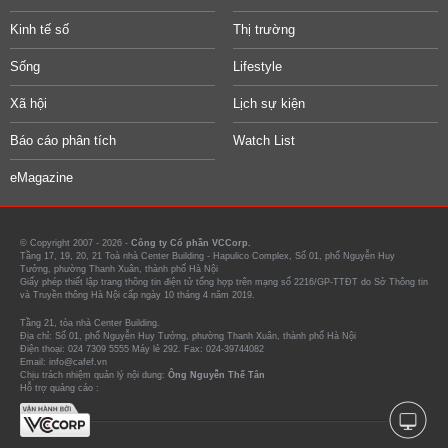
Kinh tế số
Thị trường
Sống
Lifestyle
Xã hội
Lịch sự kiện
Báo cáo phân tích
Watch List
eMagazine
© Copyright 2007 - 2026 -
Công ty Cổ phần VCCorp.
Tầng 17, 19, 20, 21 Toà nhà Center Building - Hapulico Complex, Số 01, phố Nguyễn Huy
Tưởng, phường Thanh Xuân, thành phố Hà Nội
Giấy phép thiết lập trang thông tin điện tử tổng hợp trên mạng số 2216/GP-TTĐT do Sở Thông tin
và Truyền thông Hà Nội cấp ngày 10 tháng 4 năm 2019.
Tầng 21, tòa nhà Center Building.
Địa chỉ: Số 01, phố Nguyễn Huy Tưởng, phường Thanh Xuân, thành phố Hà Nội
Điện thoại: 024 7309 5555 Máy lẻ 292. Fax: 024-39744082
Email: info@cafef.vn
Chịu trách nhiệm quản lý nội dung:
Ông Nguyễn Thế Tân
Hỗ trợ quảng cáo :