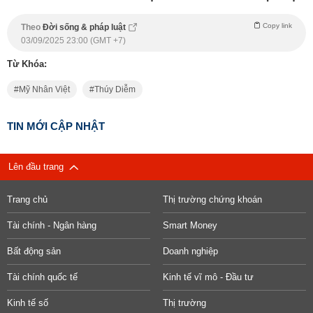
Copy link
Theo
Đời sống & pháp luật
03/09/2025 23:00 (GMT +7)
Từ Khóa:
Mỹ Nhân Việt
Thúy Diễm
TIN MỚI CẬP NHẬT
Lên đầu trang
Trang chủ
Thị trường chứng khoán
Tài chính - Ngân hàng
Smart Money
Bất động sản
Doanh nghiệp
Tài chính quốc tế
Kinh tế vĩ mô - Đầu tư
Kinh tế số
Thị trường