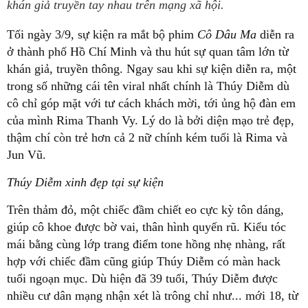
khán giả truyền tay nhau trên mạng xã hội.
Tối ngày 3/9, sự kiện ra mắt bộ phim
Cô Dâu Ma
diễn ra
ở thành phố Hồ Chí Minh và thu hút sự quan tâm lớn từ
khán giả, truyền thông. Ngay sau khi sự kiện diễn ra, một
trong số những cái tên viral nhất chính là Thúy Diễm dù
cô chỉ góp mặt với tư cách khách mời, tới ủng hộ đàn em
của mình Rima Thanh Vy. Lý do là bởi diện mạo trẻ đẹp,
thậm chí còn trẻ hơn cả 2 nữ chính kém tuổi là Rima và
Jun Vũ.
Thúy Diễm xinh đẹp tại sự kiện
Trên thảm đỏ, một chiếc đầm chiết eo cực kỳ tôn dáng,
giúp cô khoe được bờ vai, thân hình quyến rũ. Kiểu tóc
mái bằng cùng lớp trang điểm tone hồng nhẹ nhàng, rất
hợp với chiếc đầm cũng giúp Thúy Diễm có màn hack
tuổi ngoạn mục. Dù hiện đã 39 tuổi, Thúy Diễm được
nhiều cư dân mạng nhận xét là trông chỉ như... mới 18, từ