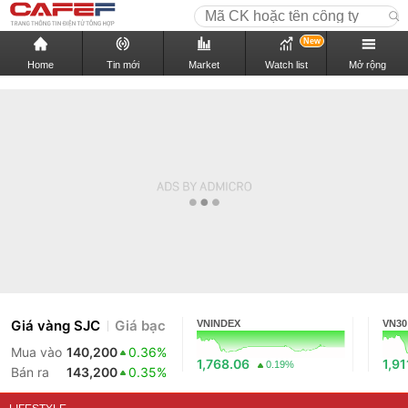
New
Home
Tin mới
Market
Watch list
Mở rộng
Giá vàng SJC
Giá bạc
VNINDEX
VN30
Mua vào
140,200
0.36%
1,768.06
1,91
0.19%
Bán ra
143,200
0.35%