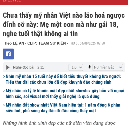
LIFESTYLE
Chưa thấy mỹ nhân Việt nào lão hoá ngược
đỉnh cỡ này: Mẹ một con mà như gái 18,
nghe tuổi thật không ai tin
THỨ 5 , 04/09/2025, 07:50
Theo LỆ AN - CLIP: TEAM SỰ KIỆN
-
Nghe đọc bài
2:11
Nhìn mỹ nhân 15 tuổi này để biết tiểu thuyết không lừa người:
Tiểu thư đài các chưa lớn đã đẹp khuynh đảo chúng sinh
Mỹ nhân có tỷ lệ khuôn mặt đẹp nhất showbiz gây bão với ngoại
hình sốc, soi visual mới thấy giải nghệ là quá đúng
Mỹ nhân đắt show nhất Việt Nam hiện tại: 1 năm đóng 6 phim
siêu hot, phủ sóng dày đặc đi đâu cũng thấy mặt
Những hình ảnh xinh đẹp của nữ diễn viên đang được