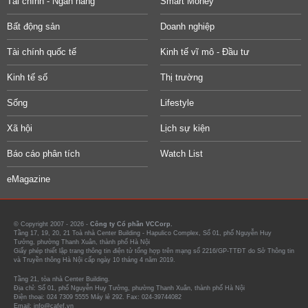
Tài chính - Ngân hàng
Smart Money
Bất động sản
Doanh nghiệp
Tài chính quốc tế
Kinh tế vĩ mô - Đầu tư
Kinh tế số
Thị trường
Sống
Lifestyle
Xã hội
Lịch sự kiện
Báo cáo phân tích
Watch List
eMagazine
© Copyright 2007 - 2026 -
Công ty Cổ phần VCCorp.
Tầng 17, 19, 20, 21 Toà nhà Center Building - Hapulico Complex, Số 01, phố Nguyễn Huy
Tưởng, phường Thanh Xuân, thành phố Hà Nội
Giấy phép thiết lập trang thông tin điện tử tổng hợp trên mạng số 2216/GP-TTĐT do Sở Thông tin
và Truyền thông Hà Nội cấp ngày 10 tháng 4 năm 2019.
Tầng 21, tòa nhà Center Building.
Địa chỉ: Số 01, phố Nguyễn Huy Tưởng, phường Thanh Xuân, thành phố Hà Nội
Điện thoại: 024 7309 5555 Máy lẻ 292. Fax: 024-39744082
Email: info@cafef.vn