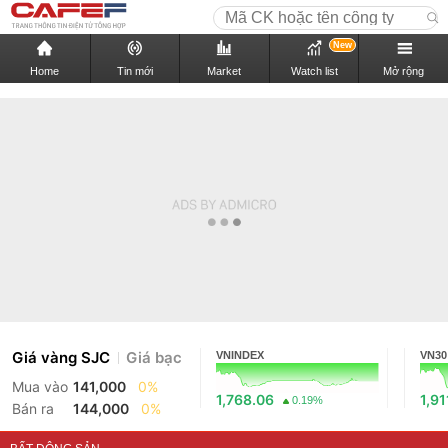
New
Home
Tin mới
Market
Watch list
Mở rộng
Giá vàng SJC
Giá bạc
VNINDEX
VN30
Mua vào
141,000
0%
1,768.06
1,91
0.19%
Bán ra
144,000
0%