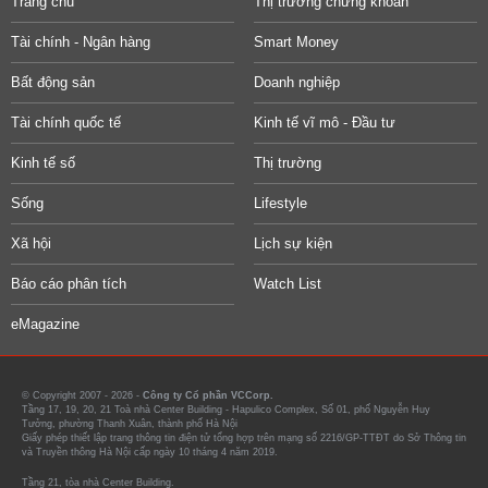
Trang chủ
Thị trường chứng khoán
Tài chính - Ngân hàng
Smart Money
Bất động sản
Doanh nghiệp
Tài chính quốc tế
Kinh tế vĩ mô - Đầu tư
Kinh tế số
Thị trường
Sống
Lifestyle
Xã hội
Lịch sự kiện
Báo cáo phân tích
Watch List
eMagazine
© Copyright 2007 - 2026 -
Công ty Cổ phần VCCorp.
Tầng 17, 19, 20, 21 Toà nhà Center Building - Hapulico Complex, Số 01, phố Nguyễn Huy
Tưởng, phường Thanh Xuân, thành phố Hà Nội
Giấy phép thiết lập trang thông tin điện tử tổng hợp trên mạng số 2216/GP-TTĐT do Sở Thông tin
và Truyền thông Hà Nội cấp ngày 10 tháng 4 năm 2019.
Tầng 21, tòa nhà Center Building.