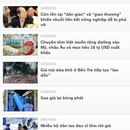
02/05/2019
Còn tồn tại “dân gian” và “gian thương”
khiến chuỗi liên kết nông nghiệp dễ bị phá
vỡ
02/03/2019
Chuyện tôm Việt muốn rộng đường vào
Mỹ, châu Âu và mục tiêu 10 tỷ USD xuất
khẩu
15/02/2019
Giá trái dừa khô ở Bến Tre tiếp tục “lao
dốc”
24/09/2018
Gas giả lại bùng phát
28/07/2018
Nhiều hộ dân lao đao vì tôm rớt giá