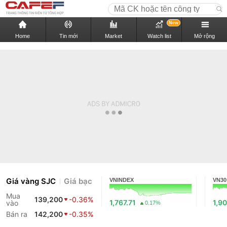
New
Home
Tin mới
Market
Watch list
Mở rộng
Giá vàng SJC
Giá bạc
VNINDEX
VN30
Mua
139,200
-0.36%
1,767.71
1,90
vào
0.17%
Bán ra
142,200
-0.35%