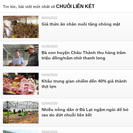
CHUỖI LIÊN KẾT
Tin tức, bài viết mới nhất về
05/04/2021
Giá thức ăn chăn nuôi tăng chóng mặt
01/06/2020
Bà con huyện Châu Thành thu hàng trăm
triệu đồng/năm nhờ thanh long
04/04/2020
Khâu trung gian chiếm đến 40% giá thành
thịt lợn
02/04/2020
Nhiều nông dân ở Đà Lạt ngậm ngùi đổ bỏ
rau do đứt chuỗi liên kết
26/02/2020