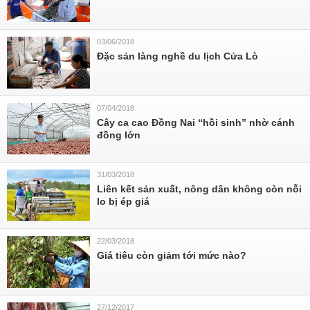
03/06/2018
Đặc sản làng nghề du lịch Cửa Lò
07/04/2018
Cây ca cao Đồng Nai “hồi sinh” nhờ cánh
đồng lớn
31/03/2018
Liên kết sản xuất, nông dân không còn nỗi
lo bị ép giá
22/03/2018
Giá tiêu còn giảm tới mức nào?
27/12/2017