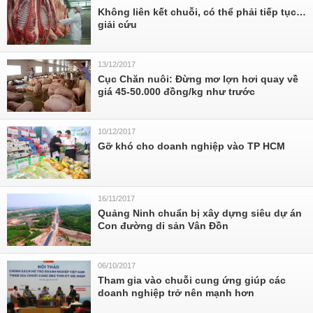
Không liên kết chuỗi, có thể phải tiếp tục…
giải cứu
13/12/2017
Cục Chăn nuôi: Đừng mơ lợn hơi quay về
giá 45-50.000 đồng/kg như trước
10/12/2017
Gỡ khó cho doanh nghiệp vào TP HCM
16/11/2017
Quảng Ninh chuẩn bị xây dựng siêu dự án
Con đường di sản Vân Đồn
06/10/2017
Tham gia vào chuỗi cung ứng giúp các
doanh nghiệp trở nên mạnh hơn