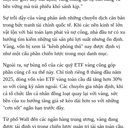
bền vững mà trái phiếu khó sánh kịp."
Sự trỗi dậy của vàng phản ánh những chuyển dịch căn bản
trong bức tranh tài chính quốc tế. Khi các nền kinh tế lớn
vật lộn với bài toán lạm phát và nợ công, nhà đầu tư có xu
hướng tìm kiếm những tài sản phi lợi suất nhưng ổn định.
Vàng, vốn bị xem là "kênh phòng thủ" nay được định vị
như một cấu phần chiến lược trong mọi danh mục.
Ngoài ra, sự bùng nổ của các quỹ ETF vàng cũng góp
phần củng cố xu thế này. Chỉ tính riêng 8 tháng đầu năm
2025, dòng vốn vào ETF vàng toàn cầu đã tăng hơn 30%
so với cùng kỳ năm ngoái. Các chuyên gia nhận định, khi
cả tổ chức lẫn cá nhân đồng loạt quay lại với vàng, sức
bền của xu hướng tăng giá sẽ kéo dài hơn so với những
"cơn sốt" ngắn hạn trước đây.
Từ phố Wall đến các ngân hàng trung ương, vàng đang
được tái định vị trong chiến lược quản trị tài sản toàn cầu.