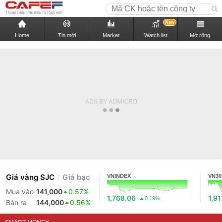
New
Home
Tin mới
Market
Watch list
Mở rộng
Giá vàng SJC
Giá bạc
VNINDEX
VN30
Mua vào
141,000
0.57%
1,768.06
1,91
0.19%
Bán ra
144,000
0.56%