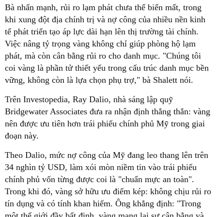
Bà nhấn mạnh, rủi ro lạm phát chưa thể biến mất, trong
khi xung đột địa chính trị và nợ công của nhiều nền kinh
tế phát triển tạo áp lực dài hạn lên thị trường tài chính.
Việc nâng tỷ trọng vàng không chỉ giúp phòng hộ lạm
phát, mà còn cân bằng rủi ro cho danh mục. "Chúng tôi
coi vàng là phần tử thiết yếu trong cấu trúc danh mục bền
vững, không còn là lựa chọn phụ trợ," bà Shalett nói.
Trên Investopedia, Ray Dalio, nhà sáng lập quỹ
Bridgewater Associates đưa ra nhận định thẳng thắn: vàng
nên được ưu tiên hơn trái phiếu chính phủ Mỹ trong giai
đoạn này.
Theo Dalio, mức nợ công của Mỹ đang leo thang lên trên
34 nghìn tỷ USD, làm xói mòn niềm tin vào trái phiếu
chính phủ vốn từng được coi là "chuẩn mực an toàn".
Trong khi đó, vàng sở hữu ưu điểm kép: không chịu rủi ro
tín dụng và có tính khan hiếm. Ông khẳng định: "Trong
một thế giới đầy bất định, vàng mang lại sự cân bằng và