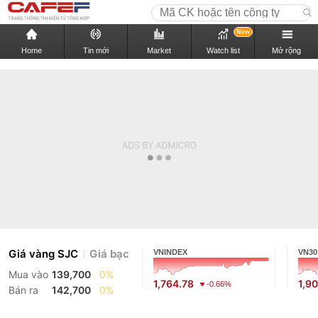
New
Home
Tin mới
Market
Watch list
Mở rộng
Giá vàng SJC
Giá bạc
VNINDEX
VN30
Mua vào
139,700
0%
1,764.78
1,9
-0.66%
Bán ra
142,700
0%