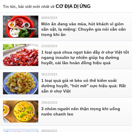
CƠ ĐỊA DỊ ỨNG
Tin tức, bài viết mới nhất về
06/04/2024
Món ăn đang vào mùa, hút khách vì giòn
sần sật, lạ miệng: Chuyên gia nói cần cẩn
trọng khi ăn
21/03/2024
1 loại quả chua ngọt bán đầy ở chợ Việt tốt
ngang insulin tự nhiên giúp hạ đường
huyết, cải lão hoàn đồng hiệu quả
30/12/2023
1 loại quả giá rẻ bèo có thể kiểm soát
đường huyết, “hút mỡ” cực hiệu quả: Rất
sẵn ở chợ Việt
29/04/2023
3 nhóm người nên thận trọng khi uống
nước chanh leo
08/03/2022