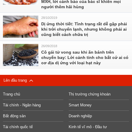
MXH, lời cảnh báo của bác sĩ khiến mọi
người thêm hãi hùng
28/10/2019
Dị ứng thời tiết: Tình trạng rất dễ gặp phải
khi trời chuyển lạnh, nhưng không phải ai
cũng biết cách chữa trị
26/09/2018
Cô gái tử vong sau khi ăn bánh trên
chuyến bay: Lời cảnh tỉnh cho bất cứ ai có
cơ địa dị ứng với loại hạt này
Lên đầu trang
Trang chủ
Thị trường chứng khoán
Tài chính - Ngân hàng
Smart Money
Bất động sản
Doanh nghiệp
Tài chính quốc tế
Kinh tế vĩ mô - Đầu tư