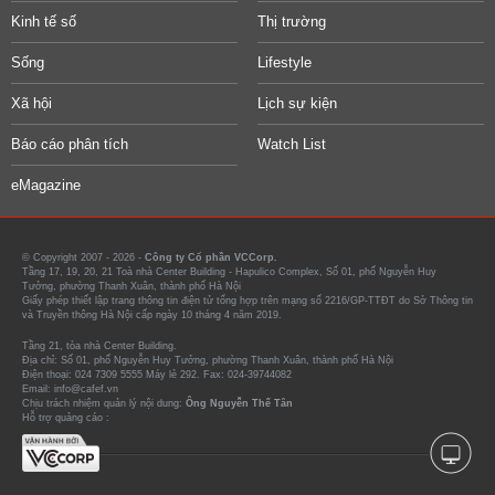
Kinh tế số
Thị trường
Sống
Lifestyle
Xã hội
Lịch sự kiện
Báo cáo phân tích
Watch List
eMagazine
© Copyright 2007 - 2026 -
Công ty Cổ phần VCCorp.
Tầng 17, 19, 20, 21 Toà nhà Center Building - Hapulico Complex, Số 01, phố Nguyễn Huy
Tưởng, phường Thanh Xuân, thành phố Hà Nội
Giấy phép thiết lập trang thông tin điện tử tổng hợp trên mạng số 2216/GP-TTĐT do Sở Thông tin
và Truyền thông Hà Nội cấp ngày 10 tháng 4 năm 2019.
Tầng 21, tòa nhà Center Building.
Địa chỉ: Số 01, phố Nguyễn Huy Tưởng, phường Thanh Xuân, thành phố Hà Nội
Điện thoại: 024 7309 5555 Máy lẻ 292. Fax: 024-39744082
Email: info@cafef.vn
Chịu trách nhiệm quản lý nội dung:
Ông Nguyễn Thế Tân
Hỗ trợ quảng cáo :