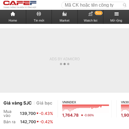
New
Home
Tin mới
Market
Watch list
Mở rộng
Giá vàng SJC
Giá bạc
VNINDEX
VN30
Mua
139,700
-0.43%
1,764.78
1,9
vào
-0.66%
Bán ra
142,700
-0.42%