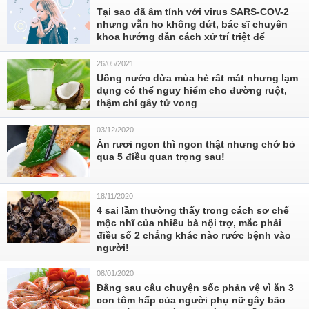
Tại sao đã âm tính với virus SARS-COV-2
nhưng vẫn ho không dứt, bác sĩ chuyên
khoa hướng dẫn cách xử trí triệt để
26/05/2021
Uống nước dừa mùa hè rất mát nhưng lạm
dụng có thể nguy hiểm cho đường ruột,
thậm chí gây tử vong
03/12/2020
Ăn rươi ngon thì ngon thật nhưng chớ bỏ
qua 5 điều quan trọng sau!
18/11/2020
4 sai lầm thường thấy trong cách sơ chế
mộc nhĩ của nhiều bà nội trợ, mắc phải
điều số 2 chẳng khác nào rước bệnh vào
người!
08/01/2020
Đằng sau câu chuyện sốc phản vệ vì ăn 3
con tôm hấp của người phụ nữ gây bão