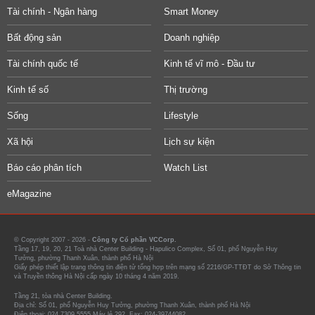
Tài chính - Ngân hàng
Smart Money
Bất động sản
Doanh nghiệp
Tài chính quốc tế
Kinh tế vĩ mô - Đầu tư
Kinh tế số
Thị trường
Sống
Lifestyle
Xã hội
Lịch sự kiện
Báo cáo phân tích
Watch List
eMagazine
© Copyright 2007 - 2026 -
Công ty Cổ phần VCCorp.
Tầng 17, 19, 20, 21 Toà nhà Center Building - Hapulico Complex, Số 01, phố Nguyễn Huy
Tưởng, phường Thanh Xuân, thành phố Hà Nội
Giấy phép thiết lập trang thông tin điện tử tổng hợp trên mạng số 2216/GP-TTĐT do Sở Thông tin
và Truyền thông Hà Nội cấp ngày 10 tháng 4 năm 2019.
Tầng 21, tòa nhà Center Building.
Địa chỉ: Số 01, phố Nguyễn Huy Tưởng, phường Thanh Xuân, thành phố Hà Nội
Điện thoại: 024 7309 5555 Máy lẻ 292. Fax: 024-39744082