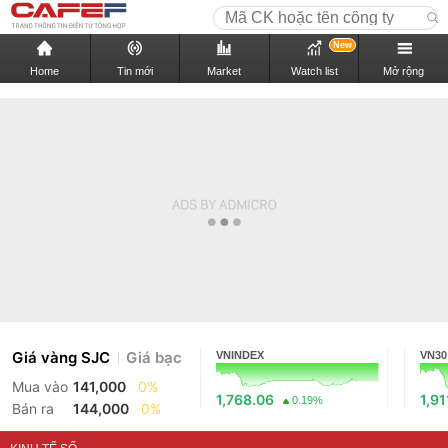
New
Home
Tin mới
Market
Watch list
Mở rộng
Giá vàng SJC
Giá bạc
VNINDEX
VN30
Mua vào
141,000
0%
1,768.06
1,91
0.19%
Bán ra
144,000
0%