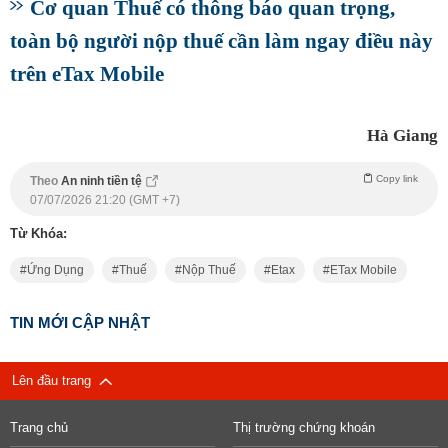
Cơ quan Thuế có thông báo quan trọng,
toàn bộ người nộp thuế cần làm ngay điều này
trên eTax Mobile
Hà Giang
Copy link
Theo
An ninh tiền tệ
07/07/2026 21:20 (GMT +7)
Từ Khóa:
Ứng Dụng
Thuế
Nộp Thuế
Etax
ETax Mobile
TIN MỚI CẬP NHẬT
Lên đầu trang
Trang chủ
Thị trường chứng khoán