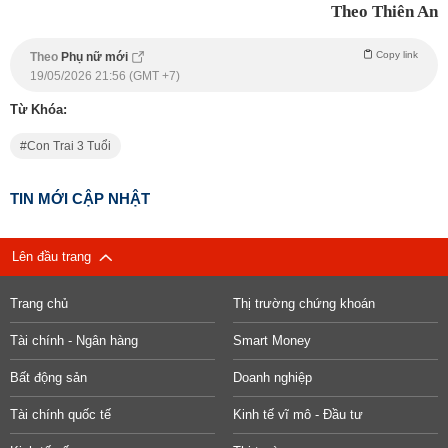
Theo Thiên An
Copy link
Theo
Phụ nữ mới
19/05/2026 21:56 (GMT +7)
Từ Khóa:
Con Trai 3 Tuổi
TIN MỚI CẬP NHẬT
Lên đầu trang
Trang chủ
Thị trường chứng khoán
Tài chính - Ngân hàng
Smart Money
Bất động sản
Doanh nghiệp
Tài chính quốc tế
Kinh tế vĩ mô - Đầu tư