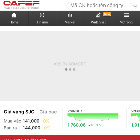
New
Home
Tin mới
Market
Watch list
Mở rộng
Giá vàng SJC
Giá bạc
VNINDEX
VN30
Mua vào
141,000
0%
1,768.06
1,91
0.19%
Bán ra
144,000
0%