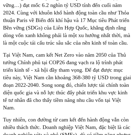
vững…) đạt mốc 6.2 nghìn tỷ USD tính đến cuối năm
2024. Cùng với khuôn khổ hành động toàn cầu như Thỏa
thuận Paris về Biến đổi khí hậu và 17 Mục tiêu Phát triển
Bền vững (SDGs) của Liên Hợp Quốc, khẳng định rằng
dòng vốn xanh không phải là một xu hướng nhất thời, mà
là một cuộc tái cấu trúc sâu sắc của nền kinh tế toàn cầu.
Tại Việt Nam, cam kết Net Zero vào năm 2050 của Thủ
tướng Chính phủ tại COP26 đang vạch ra lộ trình phát
triển kinh tế - xã hội đầy tham vọng. Để đạt được mục
tiêu này, Việt Nam cần khoảng 368-380 tỷ USD trong giai
đoạn 2022-2040. Song song đó, chiến lược tài chính toàn
diện quốc gia và nỗ lực thúc đẩy phát triển khu vực kinh
tế tư nhân đã cho thấy tiềm năng nhu cầu vốn tại Việt
Nam.
Tuy nhiên, con đường từ cam kết đến hành động vẫn còn
nhiều thách thức. Doanh nghiệp Việt Nam, đặc biệt là các
doanh nghiệp vừa và nhỏ (SMEs), dù có tiềm năng nhưng