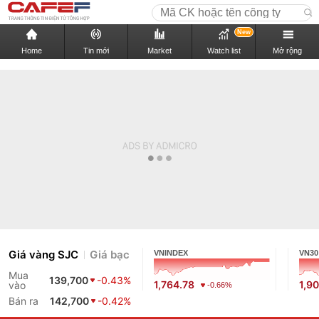
New
Home
Tin mới
Market
Watch list
Mở rộng
Giá vàng SJC
Giá bạc
VNINDEX
VN30
Mua
139,700
-0.43%
1,764.78
1,9
vào
-0.66%
Bán ra
142,700
-0.42%