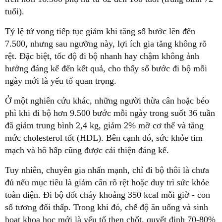
tuổi).
Tỷ lệ tử vong tiếp tục giảm khi tăng số bước lên đến
7.500, nhưng sau ngưỡng này, lợi ích gia tăng không rõ
rệt. Đặc biệt, tốc độ đi bộ nhanh hay chậm không ảnh
hưởng đáng kể đến kết quả, cho thấy số bước đi bộ mỗi
ngày mới là yếu tố quan trọng.
Ở một nghiên cứu khác, những người thừa cân hoặc béo
phì khi đi bộ hơn 9.500 bước mỗi ngày trong suốt 36 tuần
đã giảm trung bình 2,4 kg, giảm 2% mỡ cơ thể và tăng
mức cholesterol tốt (HDL). Bên cạnh đó, sức khỏe tim
mạch và hô hấp cũng được cải thiện đáng kể.
Tuy nhiên, chuyên gia nhấn mạnh, chỉ đi bộ thôi là chưa
đủ nếu mục tiêu là giảm cân rõ rệt hoặc duy trì sức khỏe
toàn diện. Đi bộ đốt cháy khoảng 350 kcal mỗi giờ - con
số tương đối thấp. Trong khi đó, chế độ ăn uống và sinh
hoạt khoa học mới là yếu tố then chốt, quyết định 70-80%