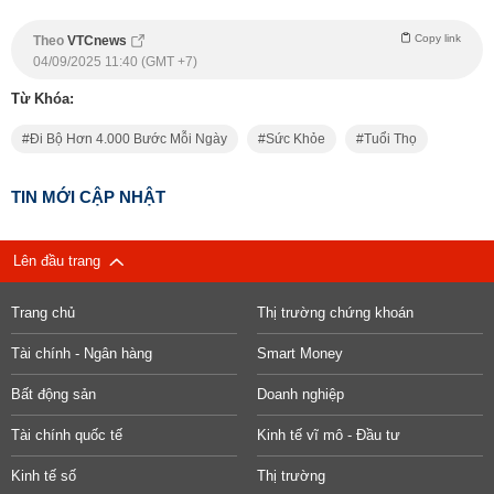
Copy link
Theo
VTCnews
04/09/2025 11:40 (GMT +7)
Từ Khóa:
Đi Bộ Hơn 4.000 Bước Mỗi Ngày
Sức Khỏe
Tuổi Thọ
TIN MỚI CẬP NHẬT
Lên đầu trang
Trang chủ
Thị trường chứng khoán
Tài chính - Ngân hàng
Smart Money
Bất động sản
Doanh nghiệp
Tài chính quốc tế
Kinh tế vĩ mô - Đầu tư
Kinh tế số
Thị trường