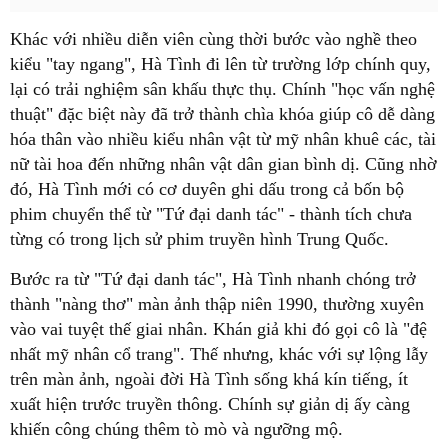
Khác với nhiều diễn viên cùng thời bước vào nghề theo
kiểu "tay ngang", Hà Tình đi lên từ trường lớp chính quy,
lại có trải nghiệm sân khấu thực thụ. Chính "học vấn nghệ
thuật" đặc biệt này đã trở thành chìa khóa giúp cô dễ dàng
hóa thân vào nhiều kiểu nhân vật từ mỹ nhân khuê các, tài
nữ tài hoa đến những nhân vật dân gian bình dị. Cũng nhờ
đó, Hà Tình mới có cơ duyên ghi dấu trong cả bốn bộ
phim chuyển thể từ "Tứ đại danh tác" - thành tích chưa
từng có trong lịch sử phim truyền hình Trung Quốc.
Bước ra từ "Tứ đại danh tác", Hà Tình nhanh chóng trở
thành "nàng thơ" màn ảnh thập niên 1990, thường xuyên
vào vai tuyệt thế giai nhân. Khán giả khi đó gọi cô là "đệ
nhất mỹ nhân cổ trang". Thế nhưng, khác với sự lộng lẫy
trên màn ảnh, ngoài đời Hà Tình sống khá kín tiếng, ít
xuất hiện trước truyền thông. Chính sự giản dị ấy càng
khiến công chúng thêm tò mò và ngưỡng mộ.