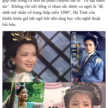
góp mặt trong cả bốn bộ phim chuyển thể từ "Tứ đại danh
tác". Không chỉ nổi tiếng vì nhan sắc được ca ngợi là "đệ
nhất mỹ nhân cổ trang thập niên 1990", Hà Tình còn
khiến khán giả bất ngờ bởi nền tảng học vấn nghệ thuật
bài bản.