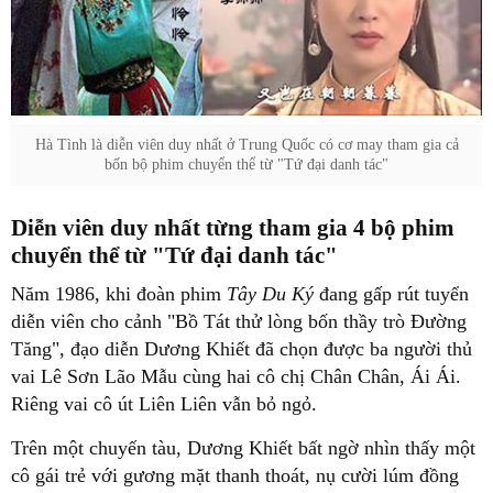
Hà Tình là diễn viên duy nhất ở Trung Quốc có cơ may tham gia cả
bốn bộ phim chuyển thể từ "Tứ đại danh tác"
Diễn viên duy nhất từng tham gia 4 bộ phim
chuyển thể từ "Tứ đại danh tác"
Năm 1986, khi đoàn phim
Tây Du Ký
đang gấp rút tuyển
diễn viên cho cảnh "Bồ Tát thử lòng bốn thầy trò Đường
Tăng", đạo diễn Dương Khiết đã chọn được ba người thủ
vai Lê Sơn Lão Mẫu cùng hai cô chị Chân Chân, Ái Ái.
Riêng vai cô út Liên Liên vẫn bỏ ngỏ.
Trên một chuyến tàu, Dương Khiết bất ngờ nhìn thấy một
cô gái trẻ với gương mặt thanh thoát, nụ cười lúm đồng