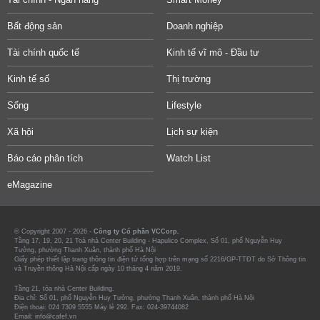
Bất động sản
Doanh nghiệp
Tài chính quốc tế
Kinh tế vĩ mô - Đầu tư
Kinh tế số
Thị trường
Sống
Lifestyle
Xã hội
Lịch sự kiện
Báo cáo phân tích
Watch List
eMagazine
© Copyright 2007 - 2026 -
Công ty Cổ phần VCCorp.
Tầng 17, 19, 20, 21 Toà nhà Center Building - Hapulico Complex, Số 01, phố Nguyễn Huy
Tưởng, phường Thanh Xuân, thành phố Hà Nội
Giấy phép thiết lập trang thông tin điện tử tổng hợp trên mạng số 2216/GP-TTĐT do Sở Thông tin
và Truyền thông Hà Nội cấp ngày 10 tháng 4 năm 2019.
Tầng 21, tòa nhà Center Building.
Địa chỉ: Số 01, phố Nguyễn Huy Tưởng, phường Thanh Xuân, thành phố Hà Nội
Điện thoại: 024 7309 5555 Máy lẻ 292. Fax: 024-39744082
Email: info@cafef.vn