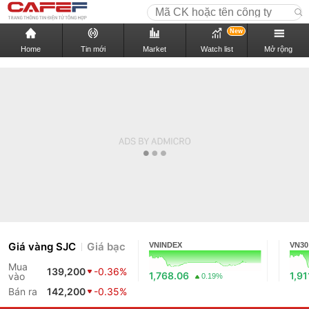
New
Home
Tin mới
Market
Watch list
Mở rộng
Giá vàng SJC
Giá bạc
VNINDEX
VN30
Mua
139,200
-0.36%
1,768.06
1,91
vào
0.19%
Bán ra
142,200
-0.35%