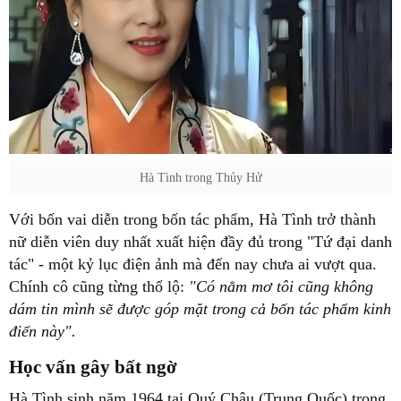
Hà Tình trong Thủy Hử
Với bốn vai diễn trong bốn tác phẩm, Hà Tình trở thành
nữ diễn viên duy nhất xuất hiện đầy đủ trong "Tứ đại danh
tác" - một kỷ lục điện ảnh mà đến nay chưa ai vượt qua.
Chính cô cũng từng thổ lộ:
"Có nằm mơ tôi cũng không
dám tin mình sẽ được góp mặt trong cả bốn tác phẩm kinh
điển này".
Học vấn gây bất ngờ
Hà Tình sinh năm 1964 tại Quý Châu (Trung Quốc) trong