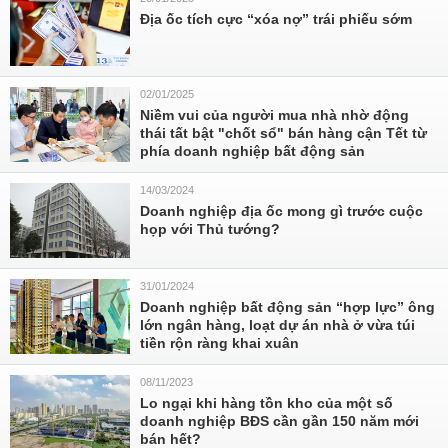
Địa ốc tích cực “xóa nợ” trái phiếu sớm
02/01/2025
Niềm vui của người mua nhà nhờ động
thái tất bật "chốt sổ" bán hàng cận Tết từ
phía doanh nghiệp bất động sản
14/03/2024
Doanh nghiệp địa ốc mong gì trước cuộc
họp với Thủ tướng?
31/01/2024
Doanh nghiệp bất động sản “hợp lực” ông
lớn ngân hàng, loạt dự án nhà ở vừa túi
tiền rộn ràng khai xuân
08/11/2023
Lo ngại khi hàng tồn kho của một số
doanh nghiệp BĐS cần gần 150 năm mới
bán hết?