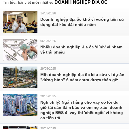
DOANH NGHIỆP ĐIA ỐC
Tin tức, bài viết mới nhất về
14/05/2026
Doanh nghiệp địa ốc khổ vì vướng tiền sử
dụng đất kéo dài nhiều năm
06/03/2026
Nhiều doanh nghiệp địa ốc 'dính' vi phạm
về trái phiếu
29/05/2025
Một doanh nghiệp địa ốc kêu cứu vì dự án
"đứng hình" 6 năm chưa được tháo gỡ
28/05/2025
Nghịch lý: Ngân hàng cho vay có lời dù
giữ tài sản đảm bảo và ôm nợ xấu, doanh
nghiệp BĐS đi vay thì 'chết ngắt' vì không
có tiền trả
20/01/2025