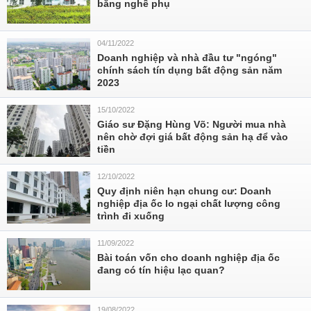
bằng nghề phụ
04/11/2022
Doanh nghiệp và nhà đầu tư "ngóng"
chính sách tín dụng bất động sản năm
2023
15/10/2022
Giáo sư Đặng Hùng Võ: Người mua nhà
nên chờ đợi giá bất động sản hạ để vào
tiền
12/10/2022
Quy định niên hạn chung cư: Doanh
nghiệp địa ốc lo ngại chất lượng công
trình đi xuống
11/09/2022
Bài toán vốn cho doanh nghiệp địa ốc
đang có tín hiệu lạc quan?
19/08/2022