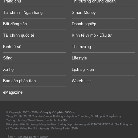
Trang chủ
Thị trường chứng khoán
Tài chính - Ngân hàng
Smart Money
Bất động sản
Doanh nghiệp
Tài chính quốc tế
Kinh tế vĩ mô - Đầu tư
Kinh tế số
Thị trường
Sống
Lifestyle
Xã hội
Lịch sự kiện
Báo cáo phân tích
Watch List
eMagazine
© Copyright 2007 - 2026 -
Công ty Cổ phần VCCorp.
Tầng 17, 19, 20, 21 Toà nhà Center Building - Hapulico Complex, Số 01, phố Nguyễn Huy
Tưởng, phường Thanh Xuân, thành phố Hà Nội
Giấy phép thiết lập trang thông tin điện tử tổng hợp trên mạng số 2216/GP-TTĐT do Sở Thông tin
và Truyền thông Hà Nội cấp ngày 10 tháng 4 năm 2019.
Tầng 21, tòa nhà Center Building.