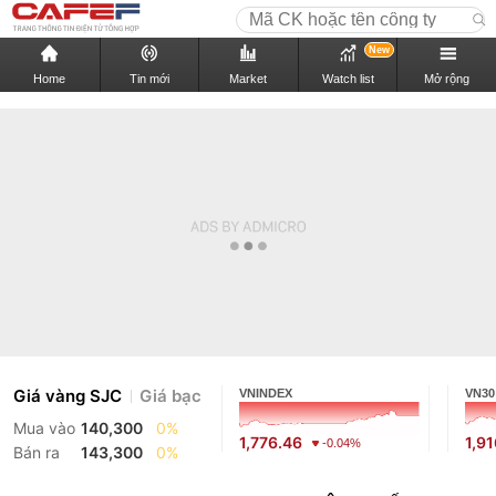
New
Home
Tin mới
Market
Watch list
Mở rộng
Giá vàng SJC
Giá bạc
VNINDEX
VN30
Mua vào
140,300
0%
1,776.46
1,9
-0.04%
Bán ra
143,300
0%