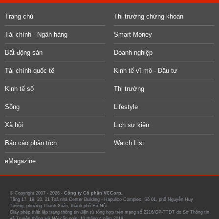
Trang chủ
Thị trường chứng khoán
Tài chính - Ngân hàng
Smart Money
Bất động sản
Doanh nghiệp
Tài chính quốc tế
Kinh tế vĩ mô - Đầu tư
Kinh tế số
Thị trường
Sống
Lifestyle
Xã hội
Lịch sự kiện
Báo cáo phân tích
Watch List
eMagazine
© Copyright 2007 - 2026 -
Công ty Cổ phần VCCorp.
Tầng 17, 19, 20, 21 Toà nhà Center Building - Hapulico Complex, Số 01, phố Nguyễn Huy
Tưởng, phường Thanh Xuân, thành phố Hà Nội
Giấy phép thiết lập trang thông tin điện tử tổng hợp trên mạng số 2216/GP-TTĐT do Sở Thông tin
và Truyền thông Hà Nội cấp ngày 10 tháng 4 năm 2019.