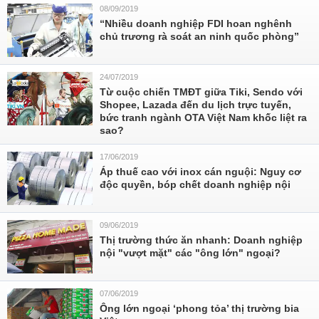
08/09/2019
“Nhiều doanh nghiệp FDI hoan nghênh
chủ trương rà soát an ninh quốc phòng”
24/07/2019
Từ cuộc chiến TMĐT giữa Tiki, Sendo với
Shopee, Lazada đến du lịch trực tuyến,
bức tranh ngành OTA Việt Nam khốc liệt ra
sao?
17/06/2019
Áp thuế cao với inox cán nguội: Nguy cơ
độc quyền, bóp chết doanh nghiệp nội
09/06/2019
Thị trường thức ăn nhanh: Doanh nghiệp
nội "vượt mặt" các "ông lớn" ngoại?
07/06/2019
Ông lớn ngoại ‘phong tỏa’ thị trường bia