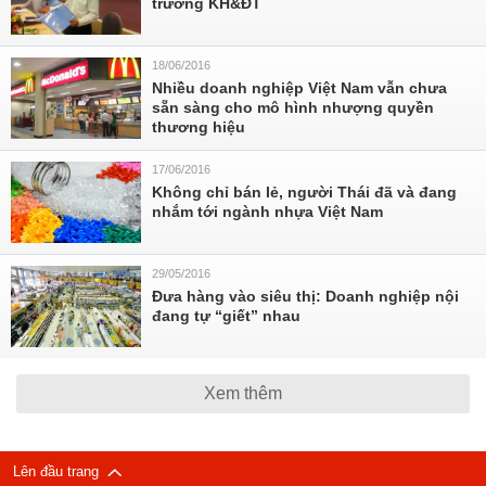
trưởng KH&ĐT
18/06/2016
Nhiều doanh nghiệp Việt Nam vẫn chưa
sẵn sàng cho mô hình nhượng quyền
thương hiệu
17/06/2016
Không chỉ bán lẻ, người Thái đã và đang
nhắm tới ngành nhựa Việt Nam
29/05/2016
Đưa hàng vào siêu thị: Doanh nghiệp nội
đang tự “giết” nhau
Xem thêm
Lên đầu trang