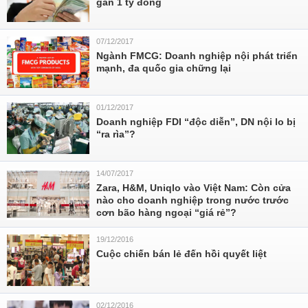
gần 1 tỷ đồng
07/12/2017
Ngành FMCG: Doanh nghiệp nội phát triển
mạnh, đa quốc gia chững lại
01/12/2017
Doanh nghiệp FDI “độc diễn”, DN nội lo bị
“ra rìa”?
14/07/2017
Zara, H&M, Uniqlo vào Việt Nam: Còn cửa
nào cho doanh nghiệp trong nước trước
cơn bão hàng ngoại “giá rẻ”?
19/12/2016
Cuộc chiến bán lẻ đến hồi quyết liệt
02/12/2016