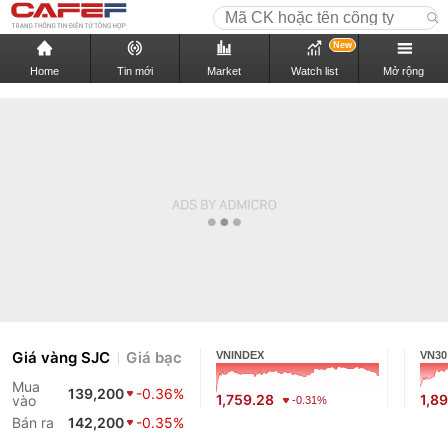
New
Home
Tin mới
Market
Watch list
Mở rộng
Giá vàng SJC
Giá bạc
VNINDEX
VN30
Mua
139,200
-0.36%
1,759.28
1,89
vào
-0.31%
Bán ra
142,200
-0.35%