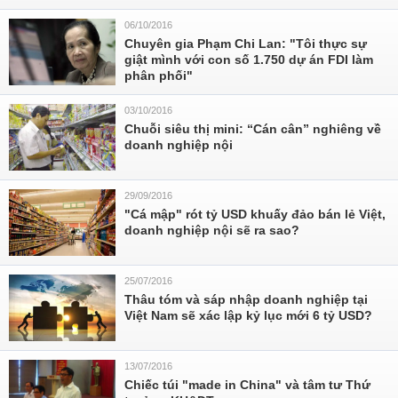
06/10/2016
Chuyên gia Phạm Chi Lan: "Tôi thực sự
giật mình với con số 1.750 dự án FDI làm
phân phối"
03/10/2016
Chuỗi siêu thị mini: “Cán cân” nghiêng về
doanh nghiệp nội
29/09/2016
"Cá mập" rót tỷ USD khuấy đảo bán lẻ Việt,
doanh nghiệp nội sẽ ra sao?
25/07/2016
Thâu tóm và sáp nhập doanh nghiệp tại
Việt Nam sẽ xác lập kỷ lục mới 6 tỷ USD?
13/07/2016
Chiếc túi "made in China" và tâm tư Thứ