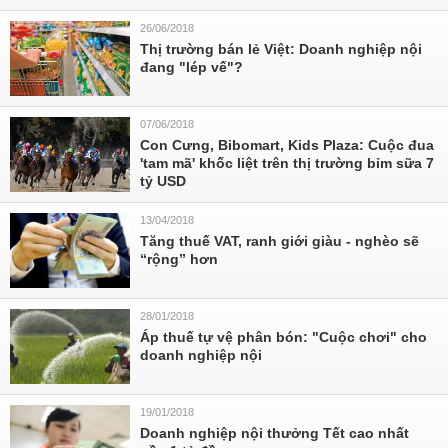
26/06/2018
Thị trường bán lẻ Việt: Doanh nghiệp nội
đang "lép vế"?
07/06/2018
Con Cưng, Bibomart, Kids Plaza: Cuộc đua
'tam mã' khốc liệt trên thị trường bỉm sữa 7
tỷ USD
13/04/2018
Tăng thuế VAT, ranh giới giàu - nghèo sẽ
“rộng” hơn
28/01/2018
Áp thuế tự vệ phân bón: "Cuộc chơi" cho
doanh nghiệp nội
19/01/2018
Doanh nghiệp nội thưởng Tết cao nhất