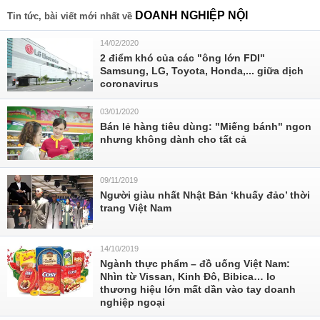
DOANH NGHIỆP NỘI
Tin tức, bài viết mới nhất về
14/02/2020
2 điểm khó của các "ông lớn FDI"
Samsung, LG, Toyota, Honda,... giữa dịch
coronavirus
03/01/2020
Bán lẻ hàng tiêu dùng: "Miếng bánh" ngon
nhưng không dành cho tất cả
09/11/2019
Người giàu nhất Nhật Bản ‘khuấy đảo’ thời
trang Việt Nam
14/10/2019
Ngành thực phẩm – đồ uống Việt Nam:
Nhìn từ Vissan, Kinh Đô, Bibica… lo
thương hiệu lớn mất dần vào tay doanh
nghiệp ngoại