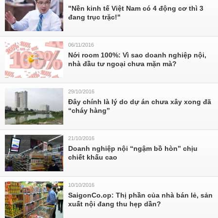
"Nền kinh tế Việt Nam có 4 động cơ thì 3
đang trục trặc!"
06/11/2016
Nới room 100%: Vì sao doanh nghiệp nội,
nhà đầu tư ngoại chưa mặn mà?
29/10/2016
Đây chính là lý do dự án chưa xây xong đã
“cháy hàng”
21/10/2016
Doanh nghiệp nội “ngậm bồ hòn” chịu
chiết khấu cao
10/10/2016
SaigonCo.op: Thị phần của nhà bán lẻ, sản
xuất nội đang thu hẹp dần?