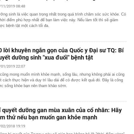
/11/2019 08:48
ỡng sinh là việc quan trọng nhất trong quá trình chăm sóc sức khỏe. Có
thời điểm phù hợp nhất để bạn làm việc này. Nếu làm tốt thì sẽ giảm
ợc bệnh tật một cách tối đa.
0 lời khuyên ngắn gọn của Quốc y Đại sư TQ: Bí
uyết dưỡng sinh "xua đuổi" bệnh tật
/01/2019 22:07
 cũng mong muốn mình khỏe mạnh, sống lâu, nhưng không phải ai cũng
ết cách thực hiện và duy trì lâu dài để có được kết quả đó. Đây là công
ức sống khỏe bạn nên tham khảo sớm.
í quyết dưỡng gan mùa xuân của cổ nhân: Hãy
àm thử nếu bạn muốn gan khỏe mạnh
/02/2018 19:19