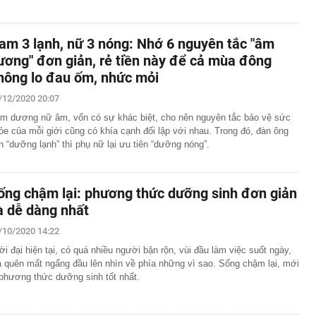
am 3 lạnh, nữ 3 nóng: Nhớ 6 nguyên tắc "âm
ương" đơn giản, rẻ tiền này để cả mùa đông
hông lo đau ốm, nhức mỏi
/12/2020 20:07
m dương nữ âm, vốn có sự khác biệt, cho nên nguyên tắc bảo vệ sức
ỏe của mỗi giới cũng có khía cạnh đối lập với nhau. Trong đó, đàn ông
n “dưỡng lạnh” thì phụ nữ lại ưu tiên “dưỡng nóng”.
ống chậm lại: phương thức dưỡng sinh đơn giản
à dễ dàng nhất
/10/2020 14:22
ời đại hiện tại, có quá nhiều người bận rộn, vùi đầu làm việc suốt ngày,
 quên mất ngẩng đầu lên nhìn về phía những vì sao. Sống chậm lại, mới
 phương thức dưỡng sinh tốt nhất.