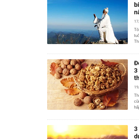
b
n
17
Tô
tu
Th
Đ
3
t
19
Th
cũ
hấ
3
d