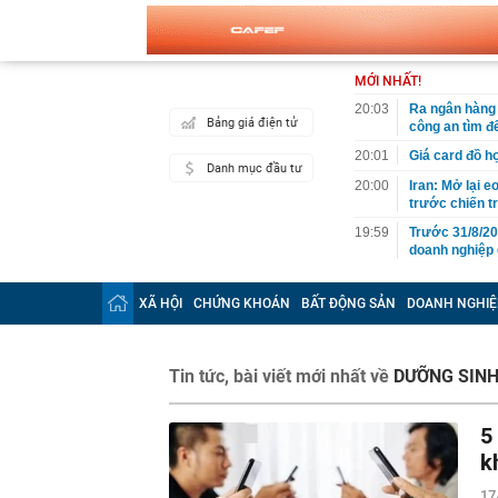
MỚI NHẤT!
20:03
Ra ngân hàng 
Bảng giá điện tử
công an tìm đ
20:01
Giá card đồ h
Danh mục đầu tư
20:00
Iran: Mở lại 
trước chiến t
19:59
Trước 31/8/20
doanh nghiệp 
19:49
Chuyên gia Ph
Campuchia
XÃ HỘI
CHỨNG KHOÁN
BẤT ĐỘNG SẢN
DOANH NGHIỆ
19:40
Đem đấu giá b
Mất hết hóa đ
19:37
Khánh Sky, Vu
Tin tức, bài viết mới nhất về
DƯỠNG SIN
gây náo loạn 
19:37
Lý do tên lửa
5
Ukraine
k
19:37
Nơi chuẩn bị 
báo tin vui
17