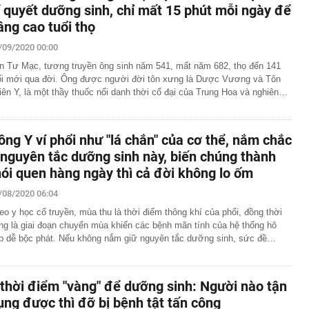
í quyết dưỡng sinh, chỉ mất 15 phút mỗi ngày để
âng cao tuổi thọ
/09/2020 00:00
n Tư Mạc, tương truyền ông sinh năm 541, mất năm 682, thọ đến 141
ổi mới qua đời. Ông được người đời tôn xưng là Dược Vương và Tôn
iên Y, là một thầy thuốc nổi danh thời cổ đại của Trung Hoa và nghiên…
ông Y ví phổi như "lá chắn" của cơ thể, nắm chắc
 nguyên tắc dưỡng sinh này, biến chúng thành
hói quen hàng ngày thì cả đời không lo ốm
/08/2020 06:04
eo y học cổ truyền, mùa thu là thời điểm thông khí của phổi, đồng thời
ng là giai đoạn chuyển mùa khiến các bệnh mãn tính của hệ thống hô
p dễ bộc phát. Nếu không nắm giữ nguyên tắc dưỡng sinh, sức đề…
 thời điểm "vàng" để dưỡng sinh: Người nào tận
ụng được thì đỡ bị bệnh tật tấn công