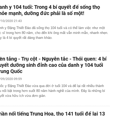
anh y 104 tuổi: Trong 4 bí quyết để sống thọ
hỏe mạnh, dưỡng đức phải là số một!
/10/2020 21:43
nh y Đặng Thiết Đào đã sống thọ 104 tuổi và có thể làm việc như một
c sĩ trong hơn 80 năm, cho đến khi ông mất vẫn minh mẫn, nhanh nhẹn.
y là 4 bí quyết rất đáng tham khảo.
ền tảng - Trụ cột - Nguyên tắc - Thói quen: 4 bí
uyết dưỡng sinh đỉnh cao của danh y 104 tuổi
rung Quốc
/09/2020 09:59
ốc y Đặng Thiết Đào vừa qua đời ở tuổi 104 và để lại rất nhiều thành
u nổi bật trong hơn suốt 80 năm hành nghề của mình. Đây là những bí
yết vừa hữu ích vừa đơn giản.
hần nổi tiếng Trung Hoa, thọ 141 tuổi để lại 13