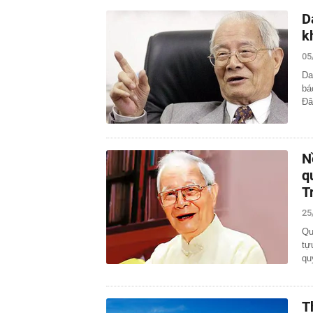
D
k
05
Da
bá
Đâ
N
q
T
25
Qu
tự
qu
T