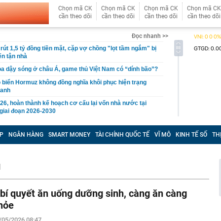
Chọn mã CK
Chọn mã CK
Chọn mã CK
Chọn mã CK
cần theo dõi
cần theo dõi
cần theo dõi
cần theo dõi
Đọc nhanh >>
rút 1,5 tỷ đồng tiền mặt, cặp vợ chồng "lọt tầm ngắm" bị
ến tận nhà
ọa dậy sóng ở châu Á, game thủ Việt Nam có “dính bão”?
eo biển Hormuz không đồng nghĩa khôi phục hiện trạng
ranh
26, hoàn thành kế hoạch cơ cấu lại vốn nhà nước tại
giai đoạn 2026-2030
an Anh Tú: Việt Nam không nên vội vàng trước
P
NGÂN HÀNG
SMART MONEY
TÀI CHÍNH QUỐC TẾ
VĨ MÔ
KINH TẾ SỐ
TH
ộ trang sức kim cương 25 tỷ của bà Trương Mỹ Lan:
ơn nhưng món đắt nhất giá 9,4 tỷ
a Quạt và Hồ Văn Khoa bị khởi tố sau loạt livestream
H
mạng xã hội
 đạn đạo Nga liên tục xuyên thủng lưới phòng không
 bí quyết ăn uống dưỡng sinh, càng ăn càng
hỏe
lên thành phố trực thuộc Trung ương mới của Việt Nam
/05/2026 08:47