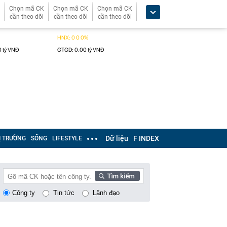
Chọn mã CK
Chọn mã CK
Chọn mã CK
cần theo dõi
cần theo dõi
cần theo dõi
Dữ liệu
F INDEX
Ị TRƯỜNG
SỐNG
LIFESTYLE
Công ty
Tin tức
Lãnh đạo