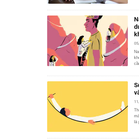
N
d
k
05
Na
kh
cầ
S
v
11
Th
mà
là