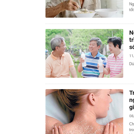
Ng
tố
N
t
s
11
Dù
T
n
g
08
Ch
tr