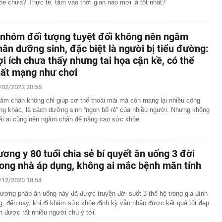
ỏe chưa? Thực tế, tắm vào thời gian nào mới là tốt nhất?
 nhóm đối tượng tuyệt đối không nên ngâm
hân dưỡng sinh, đặc biệt là người bị tiểu đường:
ợi ích chưa thấy nhưng tai họa cận kề, có thể
ất mạng như chơi
/02/2022 20:56
âm chân không chỉ giúp cơ thể thoải mái mà còn mang lại nhiều công
ng khác, là cách dưỡng sinh “ngon bổ rẻ” của nhiều người. Nhưng không
ải ai cũng nên ngâm chân để nâng cao sức khỏe.
ương y 80 tuổi chia sẻ bí quyết ăn uống 3 đời
rong nhà áp dụng, không ai mắc bệnh mãn tính
/12/2020 18:54
ương pháp ăn uống này đã được truyền đời suốt 3 thế hệ trong gia đình
g, đến nay, khi đi khám sức khỏe định kỳ vẫn nhận được kết quả tốt đẹp
n được rất nhiều người chú ý tới.