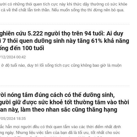
ười có những thói quen tích cực này khi thức dậy thường có sức khỏe
t cả về thể chất lẫn tinh thần. Nếu muốn sống thọ thì đừng nên bỏ qua.
ghiên cứu 5.222 người thọ trên 94 tuổi: Ai duy
rì 7 thói quen dưỡng sinh này tăng 61% khả năng
ống đến 100 tuổi
/12/2024 00:42
 ở độ tuổi nào, duy trì lối sống tích cực cũng không bao giờ là muộn
rời nóng tắm đúng cách có thể dưỡng sinh,
gười giữ được sức khoẻ tốt thường tắm vào thời
ian này, làm theo nhan sắc cũng thăng hạng
/05/2024 18:35
ắc hẳn mọi người đều có thói quen tắm vào các thời điểm nhất định
ong ngày. Nhưng liệu việc tắm của bạn đã là tối ưu, tốt nhất cho sức