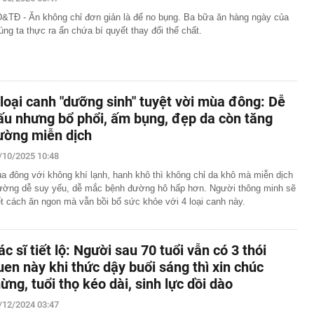
 Giang có biệt danh 'Mười Khó'?
&TĐ - Ăn không chỉ đơn giản là để no bụng. Ba bữa ăn hàng ngày của
 hàng 7/8 tại Agribank, Vietcombank, BIDV, VietinBank,
úng ta thực ra ẩn chứa bí quyết thay đổi thể chất.
k, HDBank,...
8 năm tuổi héo khô suốt 2 năm bỗng bật chồi, cách xử
bà khiến dân mạng nể phục
 sinh nổ súng đoạt mạng nhiều giáo viên và bạn học
 loại canh "dưỡng sinh" tuyệt vời mùa đông: Dễ
phòng phẩm tiết lộ 4 món đầu năm học bán rất chạy
ấu nhưng bổ phổi, ấm bụng, đẹp da còn tăng
 lại ít dùng
ường miễn dịch
t quả xổ số miền Bắc hôm nay thứ Sáu ngày 7/8/2026
ân hàng chưa từng được sử dụng bất ngờ có số dư 100
/10/2025 10:48
a đông với không khí lạnh, hanh khô thì không chỉ da khô mà miễn dịch
 Nội hay bán hết trước giờ trưa?
ường dễ suy yếu, dễ mắc bệnh đường hô hấp hơn. Người thông minh sẽ
ết cách ăn ngon mà vẫn bồi bổ sức khỏe với 4 loại canh này.
ốc xử lý 'anh hùng bàn phím' bôi nhọ, xúc phạm cá nhân
nh cọc tiền tổng giá trị 80.000.000 đồng bị bỏ lại ở địa
CD
ác sĩ tiết lộ: Người sau 70 tuổi vẫn có 3 thói
àng trị giá hơn 262 tỷ đồng khi đi dạo trên khu đất của
uen này khi thức dậy buổi sáng thì xin chúc
ừng, tuổi thọ kéo dài, sinh lực dồi dào
/12/2024 03:47