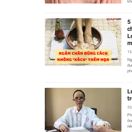
kh
5
c
L
m
15
Ng
dụ
ph
L
t
23
Ph
ôn
nê