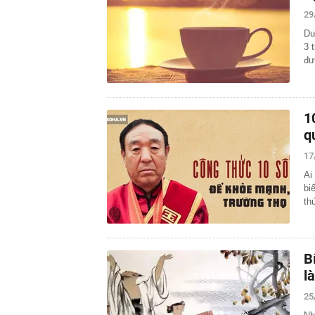
29
Dư
3 
đư
1
q
17
Ai
bi
th
B
l
25