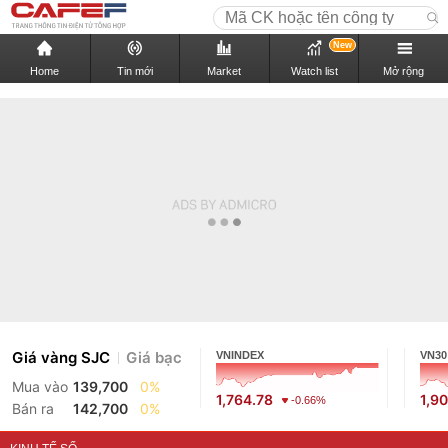
New
Home
Tin mới
Market
Watch list
Mở rộng
Giá vàng SJC
Giá bạc
VNINDEX
VN30
Mua vào
139,700
0%
1,764.78
1,9
-0.66%
Bán ra
142,700
0%