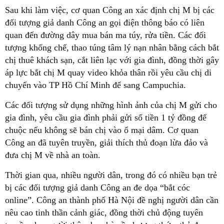
Sau khi làm việc, cơ quan Công an xác định chị M bị các
đối tượng giả danh Công an gọi điện thông báo có liên
quan đến đường dây mua bán ma túy, rửa tiền. Các đối
tượng khống chế, thao túng tâm lý nạn nhân bằng cách bắt
chị thuê khách sạn, cắt liên lạc với gia đình, đồng thời gây
áp lực bắt chị M quay video khỏa thân rồi yêu cầu chị di
chuyển vào TP Hồ Chí Minh để sang Campuchia.
Các đối tượng sử dụng những hình ảnh của chị M gửi cho
gia đình, yêu cầu gia đình phải gửi số tiền 1 tỷ đồng để
chuộc nếu không sẽ bán chị vào ổ mại dâm. Cơ quan
Công an đã tuyên truyền, giải thích thủ đoạn lừa đảo và
đưa chị M về nhà an toàn.
Thời gian qua, nhiều người dân, trong đó có nhiều bạn trẻ
bị các đối tượng giả danh Công an đe dọa “bắt cóc
online”. Công an thành phố Hà Nội đề nghị người dân cần
nêu cao tinh thần cảnh giác, đồng thời chủ động tuyên