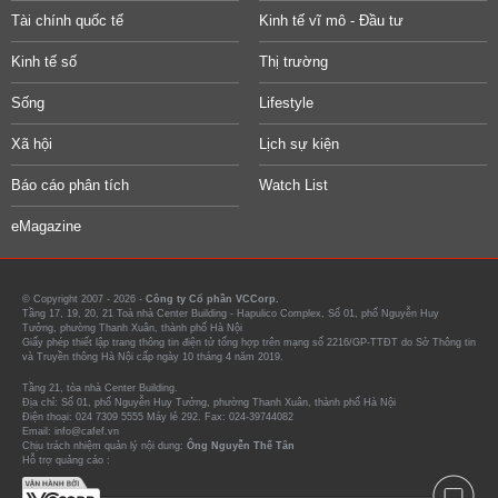
Tài chính quốc tế
Kinh tế vĩ mô - Đầu tư
Kinh tế số
Thị trường
Sống
Lifestyle
Xã hội
Lịch sự kiện
Báo cáo phân tích
Watch List
eMagazine
© Copyright 2007 - 2026 -
Công ty Cổ phần VCCorp.
Tầng 17, 19, 20, 21 Toà nhà Center Building - Hapulico Complex, Số 01, phố Nguyễn Huy
Tưởng, phường Thanh Xuân, thành phố Hà Nội
Giấy phép thiết lập trang thông tin điện tử tổng hợp trên mạng số 2216/GP-TTĐT do Sở Thông tin
và Truyền thông Hà Nội cấp ngày 10 tháng 4 năm 2019.
Tầng 21, tòa nhà Center Building.
Địa chỉ: Số 01, phố Nguyễn Huy Tưởng, phường Thanh Xuân, thành phố Hà Nội
Điện thoại: 024 7309 5555 Máy lẻ 292. Fax: 024-39744082
Email: info@cafef.vn
Chịu trách nhiệm quản lý nội dung:
Ông Nguyễn Thế Tân
Hỗ trợ quảng cáo :