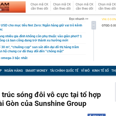
Chọn mã CK
Chọn mã CK
Chọn mã CK
Chọn mã CK
cần theo dõi
cần theo dõi
cần theo dõi
cần theo dõi
Đọc nhanh >>
ỷ USD cho mục tiêu Net Zero: Ngân hàng giữ vai trò kênh
ực
àng nhiều gia đình không còn phụ thuộc vào giàn phơi? 1
 phóng cả ban công đang trở thành xu hướng mới
ể 30 m², “chuồng cọp” san sát đến đại đô thị hàng trăm
ăn hộ chung cư đã thay đổi đến "chóng mặt"
àu omega-3 bậc nhất
ả ‘đến từ thiên đường’ của Việt Nam, anh nông dân Ấn Độ
lớn, chỉ bán hạt giống cũng kiếm bộn tiền
P
NGÂN HÀNG
SMART MONEY
TÀI CHÍNH QUỐC TẾ
VĨ MÔ
KINH TẾ SỐ
TH
ơi "1 con gà gáy 3 nước cùng nghe" ở ngay miền Bắc:
ao 1800m, không phải lúc nào cũng tới được
 chờ giá giảm sâu, chuyên gia nói thẳng: “Khó!”
 trúc sóng đôi vô cực tại tổ hợp
ản: Một lần “đau” để quay về đúng giá trị sẽ tốt hơn
 phấn ngắn hạn rồi lại phải trả giá
ài Gòn của Sunshine Group
USD có tháng 7 tệ nhất trong lịch sử hoạt động
 thường từ nhóm cư dân, công an đồng loạt ập vào khám
 hộ tại một khu đô thị ở Gia Lâm: Bóc trần đường dây rửa