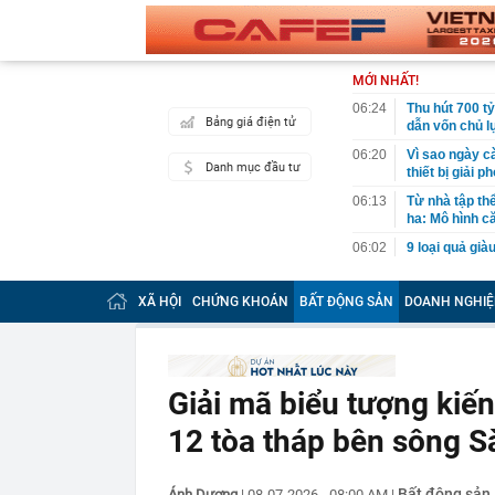
MỚI NHẤT!
06:24
Thu hút 700 t
Bảng giá điện tử
dẫn vốn chủ l
06:20
Vì sao ngày c
Danh mục đầu tư
thiết bị giải
06:13
Từ nhà tập th
ha: Mô hình c
06:02
9 loại quả gi
06:01
Trồng loại qu
bất ngờ trúng 
XÃ HỘI
CHỨNG KHOÁN
BẤT ĐỘNG SẢN
DOANH NGHIỆ
06:00
Việt Nam có n
Nằm trên độ c
05:55
Người mua nhà
Giải mã biểu tượng kiến
05:46
Sếp bất động s
nhiều lần hưng
12 tòa tháp bên sông S
05:01
Quỹ ngoại tỷ 
01:14
Phát hiện bất
Bất động sản
Ánh Dương
|
08-07-2026 - 08:00 AM
|
xét nhiều căn