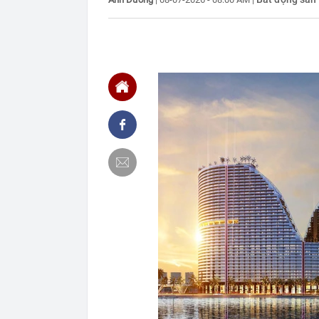
tiền hơn 30.00
00:08
Chứng khoán 
00:08
Chủ tịch Nguy
thành cổ đông
00:05
Ít người biết 
nhất biên cươ
trekking
00:05
Việt Nam có 1
giường bệnh, 
2026"
00:05
56 mã chứng k
00:03
Một doanh ngh
năm 2026, lợ
00:03
Chứng khoán 
ngay trong th
00:01
VNPT nắm giữ 
Viettel Global
00:01
Nắm trong ta
MWG chỉ nga
00:01
Khám xét ngôi
5 thỏi vàng gi