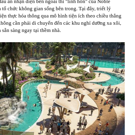
dấu ấn nhận diện bên ngoài thì "linh hồn" của Noble
 tổ chức không gian sống bên trong. Tại đây, triết lý
hiện thực hóa thông qua mô hình tiện ích theo chiều thẳng
 không cần phải di chuyển đến các khu nghỉ dưỡng xa xôi,
 sẵn sàng ngay tại thềm nhà.