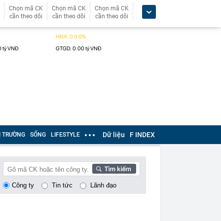
Chọn mã CK
Chọn mã CK
Chọn mã CK
cần theo dõi
cần theo dõi
cần theo dõi
Dữ liệu
F INDEX
Ị TRƯỜNG
SỐNG
LIFESTYLE
Công ty
Tin tức
Lãnh đạo