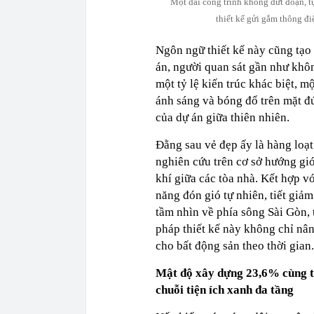
Một dải công trình không đứt đoạn, 
thiết kế gửi gắm thông đi
Ngôn ngữ thiết kế này cũng tạo
án, người quan sát gần như khôn
một tỷ lệ kiến trúc khác biệt, m
ánh sáng và bóng đổ trên mặt đ
của dự án giữa thiên nhiên.
Đằng sau vẻ đẹp ấy là hàng loạt
nghiên cứu trên cơ sở hướng gió
khí giữa các tòa nhà. Kết hợp v
năng đón gió tự nhiên, tiết giả
tầm nhìn về phía sông Sài Gòn, 
pháp thiết kế này không chỉ nân
cho bất động sản theo thời gian.
Mật độ xây dựng 23,6% cùng tr
chuỗi tiện ích xanh đa tầng