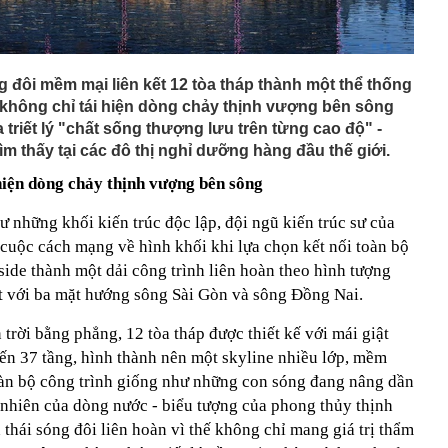
 đôi mềm mại liên kết 12 tòa tháp thành một thể thống
e không chỉ tái hiện dòng chảy thịnh vượng bên sông
triết lý "chất sống thượng lưu trên từng cao độ" -
m thấy tại các đô thị nghỉ dưỡng hàng đầu thế giới.
hiện dòng chảy thịnh vượng bên sông
ư những khối kiến trúc độc lập, đội ngũ kiến trúc sư của
cuộc cách mạng về hình khối khi lựa chọn kết nối toàn bộ
side thành một dải công trình liên hoàn theo hình tượng
ất với ba mặt hướng sông Sài Gòn và sông Đồng Nai.
trời bằng phẳng, 12 tòa tháp được thiết kế với mái giật
đến 37 tầng, hình thành nên một skyline nhiều lớp, mềm
toàn bộ công trình giống như những con sóng đang nâng dần
tự nhiên của dòng nước - biểu tượng của phong thủy thịnh
 thái sóng đôi liên hoàn vì thế không chỉ mang giá trị thẩm