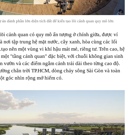
 án dành phần lớn diện tích đất để kiến tạo lõi cảnh quan quy mô lớn
lõi cảnh quan có quy mô ấn tượng ở chính giữa, được ví
là nơi tập trung hệ mặt nước, cây xanh, hòa cùng các lối
tạo nên một vùng vi khí hậu mát mẻ, riêng tư. Trên cao, hệ
 một "tầng cảnh quan" đặc biệt, với chuỗi không gian sinh
n vườn và các điểm ngắm cảnh trải dài theo từng cao độ.
 đường chân trời TP.HCM, dòng chảy sông Sài Gòn và toàn
một góc nhìn rộng mở hiếm có.