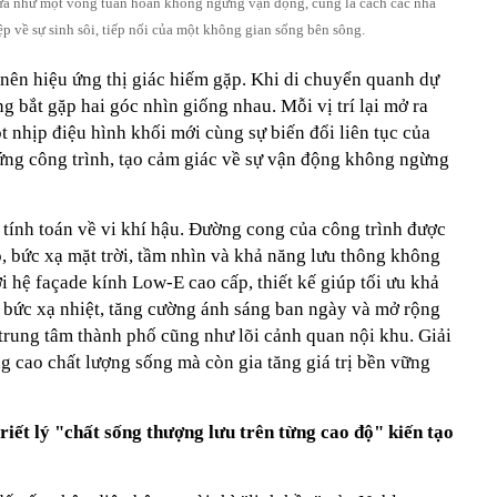
tựa như một vòng tuần hoàn không ngừng vận động, cũng là cách các nhà
ệp về sự sinh sôi, tiếp nối của một không gian sống bên sông.
 nên hiệu ứng thị giác hiếm gặp. Khi di chuyển quanh dự
g bắt gặp hai góc nhìn giống nhau. Mỗi vị trí lại mở ra
ột nhịp điệu hình khối mới cùng sự biến đổi liên tục của
ứng công trình, tạo cảm giác về sự vận động không ngừng
 tính toán về vi khí hậu. Đường cong của công trình được
, bức xạ mặt trời, tầm nhìn và khả năng lưu thông không
ới hệ façade kính Low-E cao cấp, thiết kế giúp tối ưu khả
m bức xạ nhiệt, tăng cường ánh sáng ban ngày và mở rộng
trung tâm thành phố cũng như lõi cảnh quan nội khu. Giải
g cao chất lượng sống mà còn gia tăng giá trị bền vững
iết lý "chất sống thượng lưu trên từng cao độ" kiến tạo