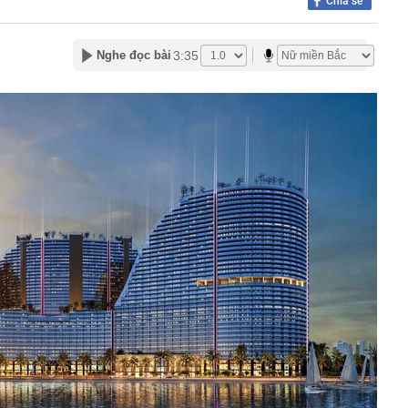
Chia sẻ
0 tỷ
khó nhằn, tài khoản mở mới giảm mạnh
3:35
Nghe đọc bài
ễn Du SN 1972 mua thành công 1 triệu cổ phiếu, trở
 lớn của công ty dệt may Hoàng Thị Loan
đỉnh núi cao thứ 5 Việt Nam, là “ cột mốc thiêng liêng đẹp
ng” ở độ cao trên 3.000m, điểm đến "trong mơ" của dân
 hệ thống y khoa tư nhân sở hữu 14 bệnh viện, 2.900
vừa được vinh danh "Hệ thống Y khoa tốt nhất Việt Nam
hoán bị HoSE cắt margin trong tháng 8
iệp Việt thu hơn 1 tỷ USD ở nước ngoài trong nửa đầu
i nhuận tăng hơn 120%
Vietcap dự phóng VN-Index có thể chạm mốc 1.885 điểm
áng 8
lượng tiền hơn 62.000 tỷ đồng, lớn hơn cả Vinhomes,
y Điện Máy Xanh, Bách Hóa Xanh, An Khang, vốn hóa
ng DMX
 nhà cổ, phát hiện 'kho báu' gồm 1.000 đồng tiền vàng và
ấu trong nhiều ngăn bí mật - giá trị hơn 18 tỷ đồng