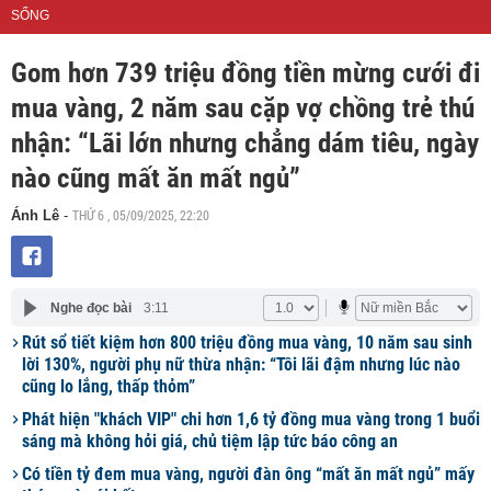
SỐNG
Gom hơn 739 triệu đồng tiền mừng cưới đi
mua vàng, 2 năm sau cặp vợ chồng trẻ thú
nhận: “Lãi lớn nhưng chẳng dám tiêu, ngày
nào cũng mất ăn mất ngủ”
THỨ 6 , 05/09/2025, 22:20
Ánh Lê
-
Nghe đọc bài
3:11
Rút sổ tiết kiệm hơn 800 triệu đồng mua vàng, 10 năm sau sinh
lời 130%, người phụ nữ thừa nhận: “Tôi lãi đậm nhưng lúc nào
cũng lo lắng, thấp thỏm”
Phát hiện "khách VIP" chi hơn 1,6 tỷ đồng mua vàng trong 1 buổi
sáng mà không hỏi giá, chủ tiệm lập tức báo công an
Có tiền tỷ đem mua vàng, người đàn ông “mất ăn mất ngủ” mấy