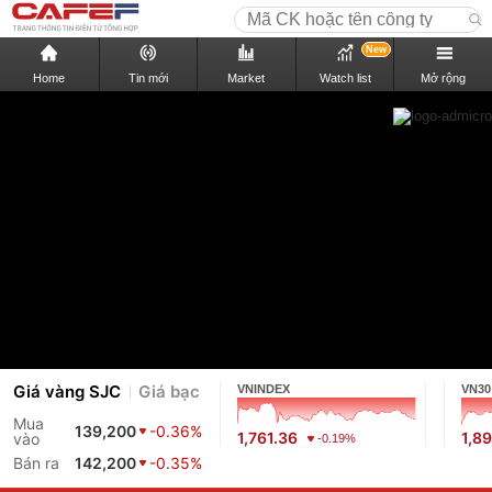
New
Home
Tin mới
Market
Watch list
Mở rộng
Giá vàng SJC
Giá bạc
VNINDEX
VN30
Mua
139,200
-0.36%
1,761.36
1,8
vào
-0.19%
Bán ra
142,200
-0.35%