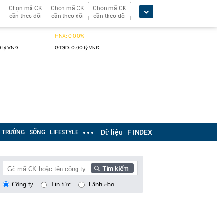
Chọn mã CK
Chọn mã CK
Chọn mã CK
cần theo dõi
cần theo dõi
cần theo dõi
Dữ liệu
F INDEX
Ị TRƯỜNG
SỐNG
LIFESTYLE
Công ty
Tin tức
Lãnh đạo