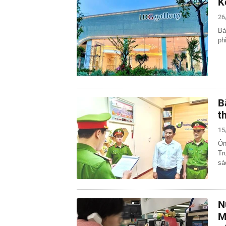
K
26
Bà
ph
B
t
15
Ôn
Tr
sá
N
M