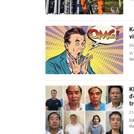
K
v
05
Vì
là
K
đ
t
21
Đâ
dụ