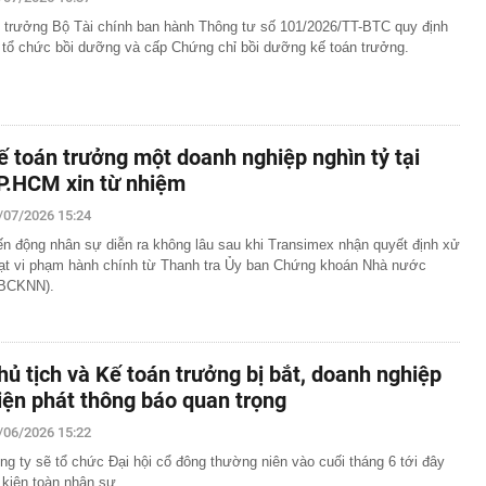
áng 8
 trưởng Bộ Tài chính ban hành Thông tư số 101/2026/TT-BTC quy định
lượng tiền hơn 62.000 tỷ đồng, lớn hơn cả Vinhomes,
 tổ chức bồi dưỡng và cấp Chứng chỉ bồi dưỡng kế toán trưởng.
y Điện Máy Xanh, Bách Hóa Xanh, An Khang, vốn hóa
ng DMX
 nhà cổ, phát hiện 'kho báu' gồm 1.000 đồng tiền vàng và
ấu trong nhiều ngăn bí mật - giá trị hơn 18 tỷ đồng
ế toán trưởng một doanh nghiệp nghìn tỷ tại
ận biết ngôi nhà có phong thuỷ không thuận lợi
P.HCM xin từ nhiệm
ượng khách đến Việt Nam đông nhất 7 tháng đầu năm,
/07/2026 15:24
 và Nga, gấp gần 6 lần Ấn Độ
ến động nhân sự diễn ra không lâu sau khi Transimex nhận quyết định xử
i cây tiết lộ: Khách thường chọn quả to, người trong
tra 5 chi tiết này trước
ạt vi phạm hành chính từ Thanh tra Ủy ban Chứng khoán Nhà nước
BCKNN).
 cao tốc quỳ gối 1h an ủi khách: 7 năm sau ở khách sạn 5
 ở nhà, bay hạng thương gia
 có xương trẻ khỏe như phụ nữ 30, bác sĩ kinh ngạc khi
hủ tịch và Kế toán trưởng bị bắt, doanh nghiệp
a đựng tâm huyết của NSND Tự Long
iện phát thông báo quan trọng
 4.300 USD/ounce, chuyên gia dự báo đỉnh mới
/06/2026 15:22
iệp dầu khí đem hơn 42.200 tỷ đồng gửi ngân hàng
ng ty sẽ tổ chức Đại hội cổ đông thường niên vào cuối tháng 6 tới đây
 kiện toàn nhân sự.