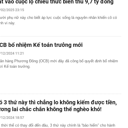
át vào cuộc lộ chiêu thức biển thủ 9,7 tỷ đồng
/02/2025 23:15
ười phụ nữ này cho biết áp lực cuộc sống là nguyên nhân khiến cô có
nh vi này.
CB bổ nhiệm Kế toán trưởng mới
/12/2024 11:21
ân hàng Phương Đông (OCB) mới đây đã công bố quyết định bổ nhiệm
 trí Kế toán trưởng.
ó 3 thứ này thì chẳng lo không kiếm được tiền,
ương lai chắc chắn không thể nghèo khó!
/12/2024 18:57
 thời thế có thay đổi đến đâu, 3 thứ này chính là “bảo hiểm” cho hành