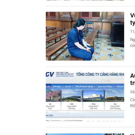
V
t
11
Ng
củ
A
t
04
Ch
th