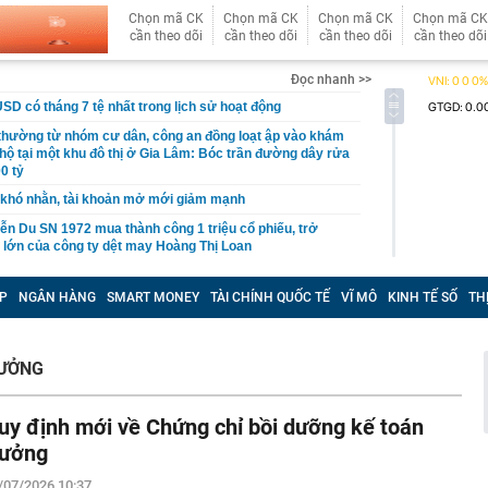
Chọn mã CK
Chọn mã CK
Chọn mã CK
Chọn mã CK
cần theo dõi
cần theo dõi
cần theo dõi
cần theo dõi
Đọc nhanh >>
USD có tháng 7 tệ nhất trong lịch sử hoạt động
 thường từ nhóm cư dân, công an đồng loạt ập vào khám
 hộ tại một khu đô thị ở Gia Lâm: Bóc trần đường dây rửa
0 tỷ
khó nhằn, tài khoản mở mới giảm mạnh
ễn Du SN 1972 mua thành công 1 triệu cổ phiếu, trở
 lớn của công ty dệt may Hoàng Thị Loan
đỉnh núi cao thứ 5 Việt Nam, là “ cột mốc thiêng liêng đẹp
ng” ở độ cao trên 3.000m, điểm đến "trong mơ" của dân
P
NGÂN HÀNG
SMART MONEY
TÀI CHÍNH QUỐC TẾ
VĨ MÔ
KINH TẾ SỐ
TH
 hệ thống y khoa tư nhân sở hữu 14 bệnh viện, 2.900
vừa được vinh danh "Hệ thống Y khoa tốt nhất Việt Nam
RƯỞNG
hoán bị HoSE cắt margin trong tháng 8
uy định mới về Chứng chỉ bồi dưỡng kế toán
iệp Việt thu hơn 1 tỷ USD ở nước ngoài trong nửa đầu
i nhuận tăng hơn 120%
rưởng
Vietcap dự phóng VN-Index có thể chạm mốc 1.885 điểm
/07/2026 10:37