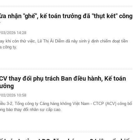
ừa nhận "ghế", kế toán trưởng đã "thụt két" công
y
/03/2026 14:28
ay khi còn thử việc, Lê Thị Ái Diễm đã nảy sinh ý định chiếm đoạt tiền
a công ty.
CV thay đổi phụ trách Ban điều hành, Kế toán
rưởng
/02/2026 10:58
iều 3-2, Tổng công ty Cảng hàng không Việt Nam - CTCP (ACV) công bố
ông báo thay đổi nhân sự cấp cao.