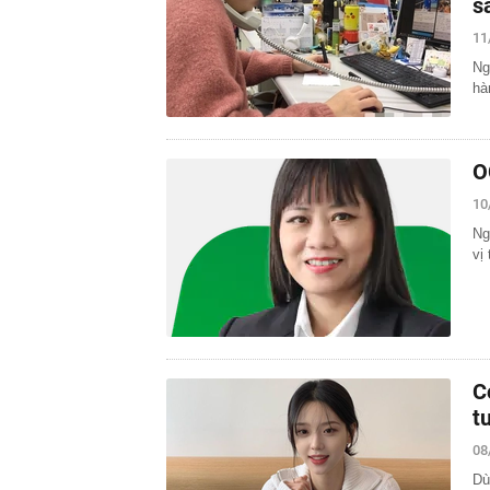
s
11
Ng
hà
O
10
Ng
vị
C
t
08
Dù