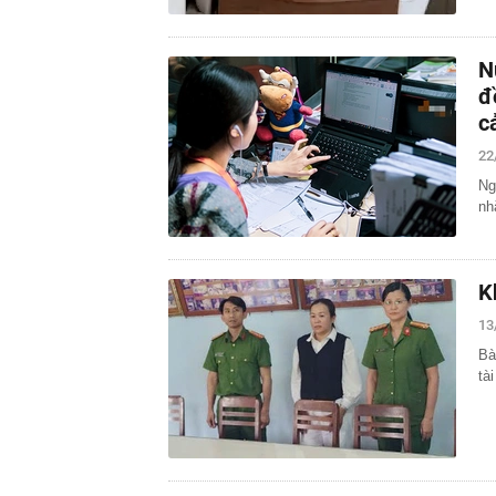
N
đ
c
22
Ng
nh
K
13
Bà
tài