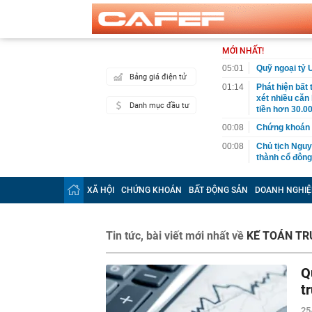
MỚI NHẤT!
05:01
Quỹ ngoại tỷ 
Bảng giá điện tử
01:14
Phát hiện bất
xét nhiều căn
Danh mục đầu tư
tiền hơn 30.00
00:08
Chứng khoán 
00:08
Chủ tịch Nguy
thành cổ đông
00:05
Ít người biết 
nhất biên cươ
XÃ HỘI
CHỨNG KHOÁN
BẤT ĐỘNG SẢN
DOANH NGHIỆ
trekking
00:05
Việt Nam có 1
giường bệnh, 
Tin tức, bài viết mới nhất về
KẾ TOÁN T
2026"
00:05
56 mã chứng k
Q
00:03
Một doanh ngh
năm 2026, lợ
t
00:03
Chứng khoán 
25