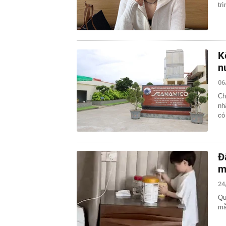
tr
K
n
06
Ch
nh
có
Đ
m
24
Qu
mẫ