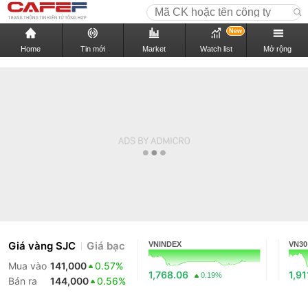
New
Home
Tin mới
Market
Watch list
Mở rộng
Giá vàng SJC
Giá bạc
VNINDEX
VN30
Mua vào
141,000
0.57%
1,768.06
1,91
0.19%
Bán ra
144,000
0.56%