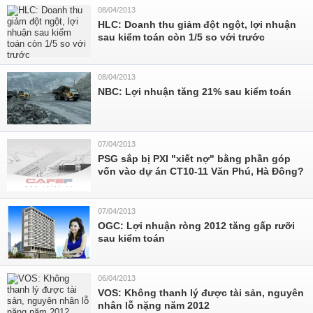
08/04/2013
HLC: Doanh thu giảm đột ngột, lợi nhuận
sau kiểm toán còn 1/5 so với trước
08/04/2013
NBC: Lợi nhuận tăng 21% sau kiểm toán
07/04/2013
PSG sắp bị PXI "xiết nợ" bằng phần góp
vốn vào dự án CT10-11 Văn Phú, Hà Đông?
07/04/2013
OGC: Lợi nhuận ròng 2012 tăng gấp rưỡi
sau kiểm toán
06/04/2013
VOS: Không thanh lý được tài sản, nguyên
nhân lỗ nặng năm 2012