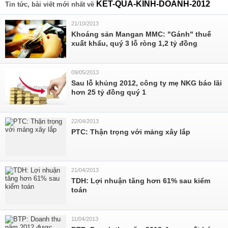
KET-QUA-KINH-DOANH-2012
Tin tức, bài viết mới nhất về
21/10/2013
Khoáng sản Mangan MMC: "Gánh" thuế
xuất khẩu, quý 3 lỗ ròng 1,2 tỷ đồng
09/05/2013
Sau lỗ khủng 2012, công ty mẹ NKG báo lãi
hơn 25 tỷ đồng quý 1
22/04/2013
PTC: Thận trọng với mảng xây lắp
21/04/2013
TDH: Lợi nhuận tăng hơn 61% sau kiểm
toán
11/04/2013