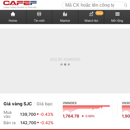
New
Home
Tin mới
Market
Watch list
Mở rộng
Giá vàng SJC
Giá bạc
VNINDEX
VN30
Mua
139,700
-0.43%
1,764.78
1,9
vào
-0.66%
Bán ra
142,700
-0.42%