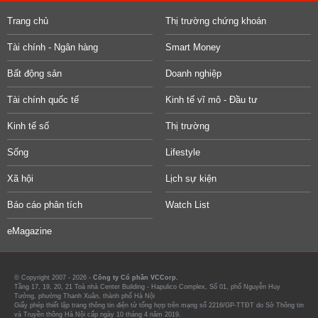
Trang chủ
Thị trường chứng khoán
Tài chính - Ngân hàng
Smart Money
Bất động sản
Doanh nghiệp
Tài chính quốc tế
Kinh tế vĩ mô - Đầu tư
Kinh tế số
Thị trường
Sống
Lifestyle
Xã hội
Lịch sự kiện
Báo cáo phân tích
Watch List
eMagazine
© Copyright 2007 - 2026 -
Công ty Cổ phần VCCorp.
Tầng 17, 19, 20, 21 Toà nhà Center Building - Hapulico Complex, Số 01, phố Nguyễn Huy
Tưởng, phường Thanh Xuân, thành phố Hà Nội
Giấy phép thiết lập trang thông tin điện tử tổng hợp trên mạng số 2216/GP-TTĐT do Sở Thông tin
và Truyền thông Hà Nội cấp ngày 10 tháng 4 năm 2019.