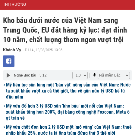
THỊ TRƯỜNG
Kho báu dưới nước của Việt Nam sang
Trung Quốc, EU đắt hàng kỷ lục: đạt đỉnh
10 năm, chất lượng thơm ngon vượt trội
THỨ 4 , 13/08/2025, 13:36
Khánh Vy
-
Nghe đọc bài
3:12
Mỹ liên tục săn lùng một 'báu vật' nông sản của Việt Nam: Nước
ta xuất khẩu vượt xa cả thế giới, thu về gần nửa tỷ USD kể từ
đầu năm
Mỹ vừa đổ hơn 3 tỷ USD săn 'kho báu' mới nổi của Việt Nam:
xuất khẩu tăng hơn 200%, đại bàng công nghệ Foxconn, Meta ồ
ạt tràn về
Mỹ vừa chốt đơn hơn 2 tỷ USD một 'mỏ vàng' của Việt Nam: thuế
nhập khẩu 25%, nước ta là ông trùm đứng thứ 3 thế giới